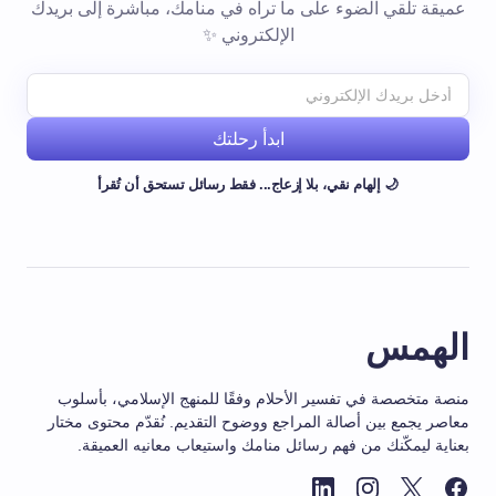
عميقة تلقي الضوء على ما تراه في منامك، مباشرة إلى بريدك
الإلكتروني ✨
ابدأ رحلتك
🌙 إلهام نقي، بلا إزعاج... فقط رسائل تستحق أن تُقرأ
الهمس
منصة متخصصة في تفسير الأحلام وفقًا للمنهج الإسلامي، بأسلوب
معاصر يجمع بين أصالة المراجع ووضوح التقديم. نُقدّم محتوى مختار
بعناية ليمكّنك من فهم رسائل منامك واستيعاب معانيه العميقة.