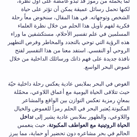
لما يحمله من رموز قد تبدو غامضة على أول نظرة،
لكنها تحمل رسائل عميقة يمكن أن تؤثر على حياة
الشخص وتوجهاته. في هذا المقال، سنخوض معاً رحلة
فكرية لفهم تأويل هذا الحلم من خلال نظرة العلماء
المسلمين في علم تفسير الأحلام، مستكشفين ما وراء
هذه الرؤية التي توحي بالتجدد والمخاطر وفرص التطهير
الروحي أو النفسي. استفد معنا من هذا التفسير لفتح
نافذة جديدة على فهم ذاتك ورسائلك الداخلية من خلال
غموض البحر الواسع.
الغوص في البحر بملابس عادية يعكس رحلة داخلية حيّة
حيث تتلاقى الحياة اليومية مع أعماق اللاوعي، محمّلة
بمعانٍ رمزية تعكس التوازن بين الواقع والمشاعر
المكبوتة.يُعتبر البحر في الحلم رمزاً للغموض والخيال
واللاوعي، والظهور بملابس عادية يشير إلى
تداخل
الحياة الروتينية مع العواطف المكبوتة
، حيث ينغمس
الحالم في بحر مشاعره دون تحضير أو حماية، مما يبرز