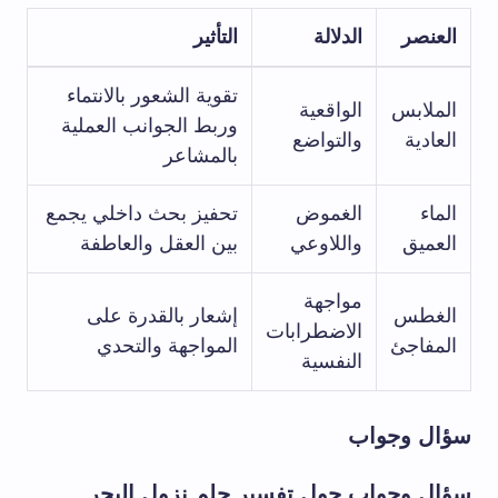
العنصر
الدلالة
التأثير
تقوية الشعور بالانتماء
الملابس
الواقعية
وربط الجوانب العملية
العادية
والتواضع
بالمشاعر
الماء
الغموض
تحفيز بحث داخلي يجمع
العميق
واللاوعي
بين العقل والعاطفة
مواجهة
الغطس
إشعار بالقدرة على
الاضطرابات
المفاجئ
المواجهة والتحدي
النفسية
سؤال وجواب
سؤال وجواب حول تفسير حلم نزول البحر