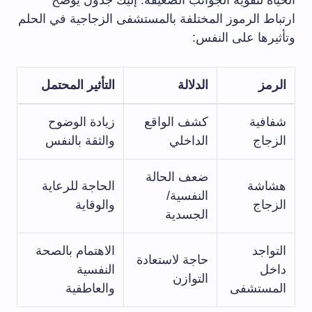
الحياة لتقوية الجوانب الضعيفة. إليك جدول يوضح
ارتباط الرموز المختلفة بالمستشفى الزجاجية في الحلم
وتأثيرها على النفس:
الرمز
الدلالة
التأثير المحتمل
شفافية
كشف الواقع
زيادة الوضوح
الزجاج
الداخلي
والثقة بالنفس
ضعف الحالة
هشاشة
الحاجة للرعاية
النفسية/
الزجاج
والوقاية
الجسدية
التواجد
الاهتمام بالصحة
حاجة لاستعادة
داخل
النفسية
التوازن
المستشفى
والعاطفية