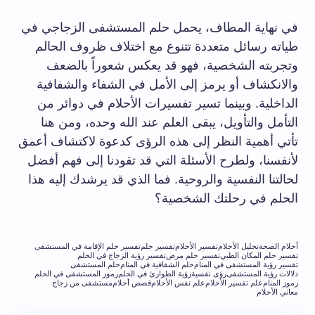
في نهاية المطاف، يحمل حلم المستشفى الزجاجي في
طياته رسائل متعددة تتنوع مع اختلاف ظروف الحالم
وتجربته الشخصية، فهو قد يعكس شعوراً بالضعف
والانكشاف أو يرمز إلى الأمل في الشفاء والشفافية
الداخلية. وبينما تسير تفسيرات الأحلام في دوائر من
التأمل والتأويل، يبقى العلم عند الله وحده، ومن هنا
تأتي أهمية النظر إلى هذه الرؤى كدعوة لاكتشاف أعمق
لأنفسنا، ولطرح الأسئلة التي قد تقودنا إلى فهم أفضل
لحالتنا النفسية والروحية. فما الذي قد يرشدك إليه هذا
الحلم في رحلتك الشخصية؟
أحلام الصحة
تحليل الأحلام
تفسير الأحلام
تفسير حلم
تفسير حلم الإقامة في المستشفى
تفسير حلم المكان الطبي
تفسير حلم مرض
تفسير رؤية الزجاج في الحلم
تفسير رؤية المستشفى في المنام
حلم الشفافية في المنام
حلم المستشفى
دلالات رؤية المستشفى
رؤى نفسية
رؤية الطوارئ في الحلم
رموز المستشفى في الحلم
رموز المنام
علم تفسير الأحلام
علم نفس الأحلام
قصص أحلام
مستشفى من زجاج
معاني الأحلام