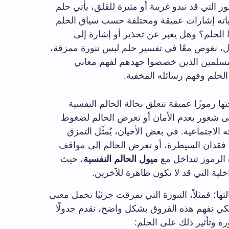
ر التي قد تبدو غريبة أو مثيرة للقلق، يأتي حلم
اته إشارات عميقة ومختلفة حسب سياق الحلم
ذا الحلم؟ وهل يعبر عن تحذير أو إشارة إلى
ال، نغوص معًا في تفسير حلم لبس تنورة ممزقة،
لمسلمين الذين خصصوا جهدهم لفهم معاني
لحلم وفهم رسائله المخفية.
ا رموزًا عميقة تتعلق بحالة الحالم النفسية
 إلى شعور بعدم الأمان أو تعرض الحالم لضغوط
 الاجتماعية. في بعض الأحيان، يُمثِّل التمزق
دان السيطرة، أو تعرض الحالم إلى مواقف
 الرموز تتداخل مع
ميول الحالم النفسية
، حيث
خلية التي قد لا تكون ظاهرة للآخرين.
تها؛ فمثلاً، التنورة التي تمزقت جزئيًا تحمل معنى
لكي نفهم هذه الفروق بشكل واضح، نقدم جدولًا
ة وتأثير ذلك على الحلم: