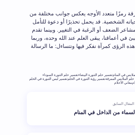
مزقة رمزًا متعدد الأوجه يعكس جوانب مختلفة من
ه الشخصية. قد يحمل تحذيرًا أو دعوة للتأمل
مشاعر الضعف أو الرغبة في التغيير. وبينما تقدم
ئ في أعماقنا، يبقى العلم عند الله وحده، وربما
ه الرؤى كمرآة نفكر فيها ونتساءل: ما الرسالة
ملابس في المنام
تفسير حلم التنورة البيضاء
تفسير حلم التنورة السوداء
حلم الملابس الممزقة
تفسير رؤية التنورة في الحلم
تفسير لبس التنورة في الحلم
ام
معاني الأحلام
المقال السابق
لسماء من الداخل في المنام