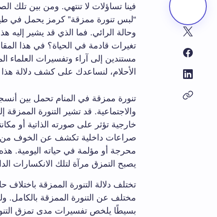
فينا تساؤلات لا تنتهي. ومن بين تلك الصو
“لبس تنورة ممزقة” كرمز يحمل في طي
وحالة الرائي. فما الذي قد يشير إليه ه
تغيرات قادمة في الحياة؟ في هذا المق
مستندين إلى آراء وتفسيرات العلماء ا
الأحلام، لنساعدك على كشف دلالة هذا ا
تنورة ممزقة في المنام تحمل بين أنسجته
والاجتماعية. قد تشير التنورة الممزقة
خارجية تؤثر على صورته الذاتية أو مكانته
صراعات داخلية تكشف عن الخوف من فق
محرجة أو مؤلمة في حياته اليومية. هذه
يصبح التمزق مرآة لتلك الانكسارات الدا
تختلف دلالة التنورة الممزقة باختلاف حال
مختلف عن التنورة الممزقة بالكامل. و
بسيطًا يلخص تفسيرات مدى تمزق التنور