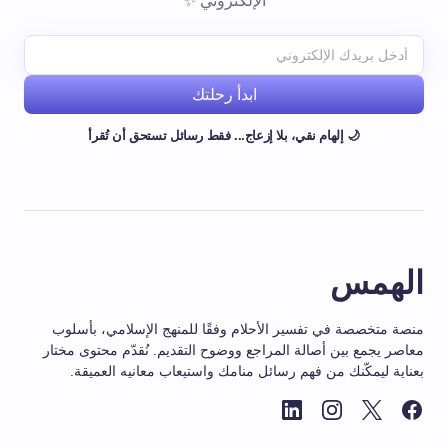
الإلكتروني ✨
ابدأ رحلتك
🌙 إلهام نقي، بلا إزعاج... فقط رسائل تستحق أن تُقرأ
الهمس
منصة متخصصة في تفسير الأحلام وفقًا للمنهج الإسلامي، بأسلوب
معاصر يجمع بين أصالة المراجع ووضوح التقديم. نُقدّم محتوى مختار
بعناية ليمكّنك من فهم رسائل منامك واستيعاب معانيه العميقة.