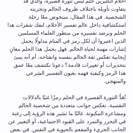
أحلام الكثيرين حلم لبس تنورة قصيرة، والذي قد
يتفاوت تأويله باختلاف ظروف الحالم وتجربته
الشخصية. في هذا المقال، سنخوض معًا رحلة
استكشافية داخل عالم تفسير الأحلام، لنفك شفرات هذا
الحلم ونرصد تفسيره من منظور العلماء المسلمين
الذين اعتبروا أن لكل رمز في المنام مدلولًا يحمل
إشارات مهمة لحياة الحالم. فهل يحمل هذا الحلم معانٍ
إيجابية تعكس ثقة الحالم بنفسه وانفتاحه، أم أنه ينبئ
بتحذيرات أو تغييرات قادمة؟ دعونا نكتشف معًا عمق
هذا الرمز وكيفية فهمه بعيون التفسير الشرعي
والمنهجي.
تُعَدُّ التنورة القصيرة في الحلم رمزًا غنيًا بالدلالات
النفسية، تعكس جوانب متعددة من شخصية الحالم
ومشاعره المكبوتة. غالبًا ما تشير هذه الرؤية إلى رغبة
في التحرر والتمرد على القيود الاجتماعية، أو التعبير عن
الجانب الجريء والمفعم بالحيوية في النفس. في بعض