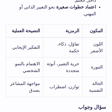
داخل الحلم.
اعتماد خطوات صغيرة
نحو التغيير الذاتي أو
المهني.
المكون
الرمزية
النصيحة العملية
اللون
تفاؤل، ذكاء،
التفكير الإيجابي
الأصفر
حكمة
حرية التعبير، أنوثة
الاهتمام بالنمو
التنورة
متجددة
الشخصي
الحالة
مواجهة المشاعر
توازن، اضطراب
النفسية
بصدق
سؤال وجواب