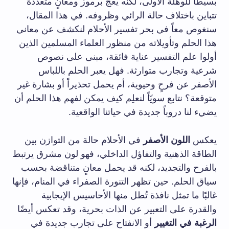
بسيطاً للوهلة الأولى، لكنه يعجّ برموز ومعانٍ متعددة
تتباين باختلاف حالة الرائي وظروفه. في هذا المقال،
سنغوص معاً في بحر تفسير الأحلام لنكشف عن معاني
هذا الحلم وتأويلاته من منظور العلماء المسلمين الذين
أولوا علم التفسير عناية فائقة، مبنى على نصوص
شرعية وتجارب متوارثة. فهل يعبر الحلم باللباس
الأصفر عن فرحٍ وحيوية، أم يحمل تحذيراً أو بشارة غير
متوقعة؟ نتابع سويّاً لنعلِم كيف يمكن لفهم هذا الحلم أن
يضيء لنا دروباً جديدة في حياتنا الواقعية.
يعكس
اللون الأصفر
في الأحلام حالة من التوازن بين
الطاقة الذهنية والتفاؤل الداخلي، فهو لون مشرق يرتبط
بالفرح والتجديد، لكنه قد يحمل معانٍ متناقضة بحسب
سياق الحلم. حين تظهر التنورة الصفراء في المنام، فإنها
غالبًا ما تمثل نافذة تُطل منها الأحاسيس الإيجابية
والقدرة على التعبير عن الذات بحرية، وقد تعكس أيضًا
الرغبة في التغيير
أو الانفتاح على تجارب جديدة في