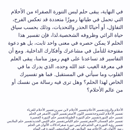
في النهاية، يبقى حلم لبس التنورة الصفراء من الأحلام
التي تحمل في طياتها رموزًا متعددة قد تعكس الفرح،
التفاؤل، أو أحيانًا الحذر والتحديات، وذلك بحسب سياق
حياة الرائي وظروفه الشخصية.لذا، فإن تفسير هذا
الحلم لا يمكن حصره في معنى واحد ثابت، بل هو دعوة
مفتوحة للتأمل في مشاعرك وأفكارك الداخلية. ومع أن
التفاسير قد تساعدنا على فهم رموز منامنا، يبقى العلم
في معرفة الغيب عند الله وحده، الذي يدرك ما في
القلوب وما سيأتي في المستقبل. فما هو تفسيرك
الخاص لهذا الحلم؟ وهل ترى فيه رسالة من نفسك أو
من عالم الأحلام؟
الأحلام والرؤى
تفسير الأحلام
تفسير الأحلام لابن سيرين
تفسير الأحلام للعزباء
تفسير الأحلام للمتزوجة
تفسير اللون الأصفر
تفسير اللون الأصفر في الحلم
تفسير حلم التنورة
تفسير حلم التنورة الطويلة
تفسير حلم التنورة القصيرة
تفسير حلم الفستان الأصفر
تفسير حلم اللباس
تفسير حلم اللبس الجديد
تفسير حلم الملابس
تفسير رؤية التنورة في الحلم
حلم لبس تنورة صفراء
دلالات الألوان في الحلم
رموز الألوان في الأحلام
رموز الملابس في المنام
معنى التنورة في المنام