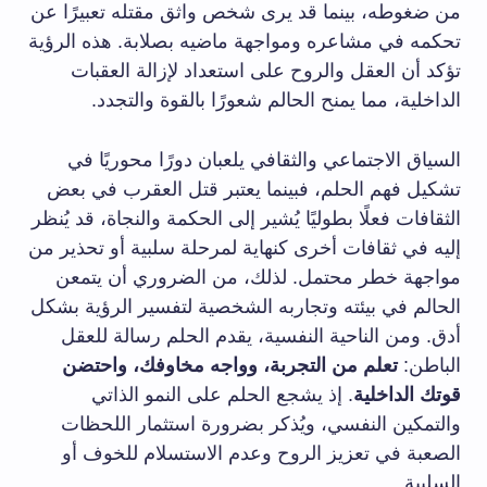
من ضغوطه، بينما قد يرى شخص واثق مقتله تعبيرًا عن
تحكمه في مشاعره ومواجهة ماضيه بصلابة. هذه الرؤية
تؤكد أن العقل والروح على استعداد لإزالة العقبات
الداخلية، مما يمنح الحالم شعورًا بالقوة والتجدد.
السياق الاجتماعي والثقافي يلعبان دورًا محوريًا في
تشكيل فهم الحلم، فبينما يعتبر قتل العقرب في بعض
الثقافات فعلًا بطوليًا يُشير إلى الحكمة والنجاة، قد يُنظر
إليه في ثقافات أخرى كنهاية لمرحلة سلبية أو تحذير من
مواجهة خطر محتمل. لذلك، من الضروري أن يتمعن
الحالم في بيئته وتجاربه الشخصية لتفسير الرؤية بشكل
أدق. ومن الناحية النفسية، يقدم الحلم رسالة للعقل
الباطن:
تعلم من التجربة، وواجه مخاوفك، واحتضن
قوتك الداخلية
. إذ يشجع الحلم على النمو الذاتي
والتمكين النفسي، ويُذكر بضرورة استثمار اللحظات
الصعبة في تعزيز الروح وعدم الاستسلام للخوف أو
السلبية.