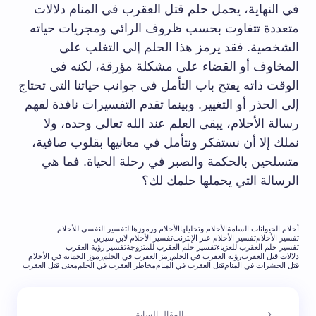
في النهاية، يحمل حلم قتل العقرب في المنام دلالات
متعددة تتفاوت بحسب ظروف الرائي ومجريات حياته
الشخصية. فقد يرمز هذا الحلم إلى التغلب على
المخاوف أو القضاء على مشكلة مؤرقة، لكنه في
الوقت ذاته يفتح باب التأمل في جوانب حياتنا التي تحتاج
إلى الحذر أو التغيير. وبينما تقدم التفسيرات نافذة لفهم
رسالة الأحلام، يبقى العلم عند الله تعالى وحده، ولا
نملك إلا أن نستفكر ونتأمل في معانيها بقلوب صافية،
متسلحين بالحكمة والصبر في رحلة الحياة. فما هي
الرسالة التي يحملها حلمك لك؟
أحلام الحيوانات السامة
الأحلام وتحليلها
الأحلام ورموزها
التفسير النفسي للأحلام
تفسير الأحلام
تفسير الأحلام عبر الإنترنت
تفسير الأحلام لابن سيرين
تفسير حلم العقرب للعزباء
تفسير حلم العقرب للمتزوجة
تفسير رؤية العقرب
دلالات قتل العقرب
رؤية العقرب في الحلم
رمز العقرب في الحلم
رموز الحماية في الأحلام
قتل الحشرات في المنام
قتل العقرب في المنام
مخاطر العقرب في الحلم
معنى قتل العقرب
المقال السابق