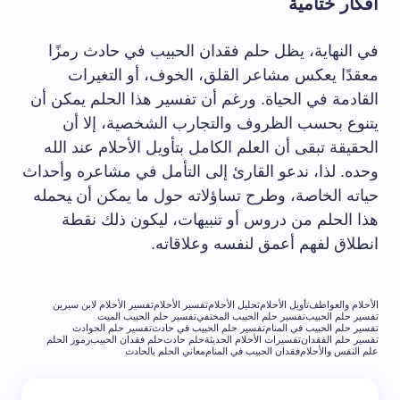
أفكار⁣ ختامية
في النهاية، يظل حلم فقدان الحبيب في حادث رمزًا⁣
معقدًا يعكس مشاعر القلق، الخوف، أو التغيرات
القادمة في الحياة. ورغم ⁣أن تفسير ⁤هذا الحلم يمكن أن
يتنوع ⁤بحسب الظروف والتجارب الشخصية، إلا أن
الحقيقة تبقى أن العلم الكامل‌ بتأويل الأحلام ⁢عند الله
وحده. لذا، ندعو القارئ إلى⁢ التأمل في مشاعره وأحداث
حياته الخاصة، وطرح تساؤلاته حول ما يمكن أن ‍يحمله
هذا الحلم من دروس‌ أو تنبيهات، ليكون ذلك نقطة
انطلاق لفهم أعمق لنفسه وعلاقاته.
الأحلام والعواطف
تأويل الأحلام
تحليل الأحلام
تفسير الأحلام
تفسير الأحلام لابن سيرين
تفسير حلم الحبيب
تفسير حلم الحبيب المختفي
تفسير حلم الحبيب الميت
تفسير حلم الحبيب في المنام
تفسير حلم الحبيب في حادث
تفسير حلم الحوادث
تفسير حلم الفقدان
تفسيرات الأحلام الحديثة
حلم حادث
حلم فقدان الحبيب
رموز الحلم
علم النفس والأحلام
فقدان الحبيب في المنام
معاني الحلم بالحادث