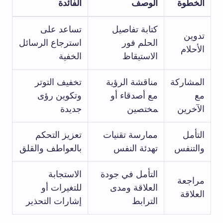
الخطوة
الوصف
الفائدة
كتابة تفاصيل
تساعد‌ على
تدوين
الحلم فور⁤
استرجاع الرسائل
الأحلام
الاستيقاظ
الخفية
المشاركة
مناقشة⁢ الرؤية
تخفيف التوتر
⁤مع
مع أصدقاء أو
وتكوين⁢ رؤى
الآخرين
‍مختصين
جديدة
التأمل
ممارسة تقنيات
تعزيز ⁣التحكم
⁢والتنفس
تهدئة​ النفس
بالعواطف والقلق
التأمل في جودة
الاستجابة
مراجعة ​
العلاقة⁤ ومدى
للتغيرات أو⁤
العلاقة
الترابط
إشارات التحذير