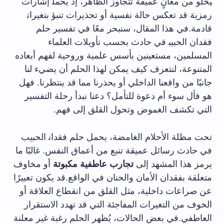
‍يخلو من معانٍ عميقة تتجاوز الظاهر، إذ يحمل‍ إشارات
رمزية ⁤قد‌ تعكس حالة نفسية⁢ أو تحذيرات تنبؤ بتغيرات‍
قادمة.في هذا المقال، ⁣سنبحر معًا في تفسير حلم
فقدان الحبيب‍ في‌ حادث بحسب تأويلات العلماء
المسلمين، مستعينين بأسس علمية ⁣وروحية لفهم أبعاده
المتنوعة، لنتعرف كيف يمكن لهذا الحلم أن يضيء لنا
⁣جانبًا من واقعنا الداخلي أو يحذرنا مما قد ينتظرنا.⁢ فهل
هو فأل⁤ سوء أم دعوة للتأمل؟ دعنا نبدأ⁢ رحلة التفسير​
التي تكشف الغموض وتحول القلق إلى فهم. ⁤
تحت مظلة الأحلام الغامضة، يحمل ⁢حلم فقدان‍ الحبيب
في حادث رسائل عميقة تنبع ⁢من أعماق النفس. غالبًا ما
يرمز هذا المشهد إلى
تجارب عاطفية مكبوتة
أو مخاوف
متعلقة بفقدان الأمان والحنان في الواقع.قد يكون⁤ تعبيرًا
عن صراعات داخلية، مثل القلق من⁢ انقطاع العلاقة أو
الخوف من التغيرات المفاجئة التي قد تهدد ⁣الاستقرار
العاطفي.في بعض‌ الحالات، يُظهر الحلم ‌رغبة غير معلنة