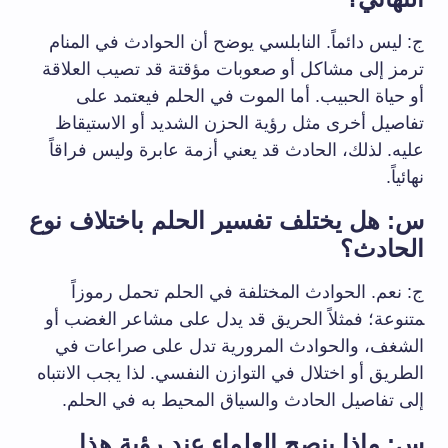
ج:‌ ليس دائماً. النابلسي يوضح أن⁢ الحوادث⁢ في المنام
ترمز إلى مشاكل​ أو صعوبات مؤقتة​ قد تصيب ⁤العلاقة
أو حياة الحبيب. أما الموت ⁢في الحلم فيعتمد على
تفاصيل أخرى مثل رؤية الحزن ​الشديد أو الاستيقاظ
عليه. لذلك، الحادث قد يعني ⁣أزمة⁣ عابرة⁤ وليس فراقاً
نهائياً.
س: هل ⁣يختلف تفسير الحلم باختلاف نوع
الحادث؟
ج: نعم. الحوادث المختلفة في الحلم تحمل رموزاً
‍متنوعة؛ ​فمثلاً الحريق ⁤قد يدل على مشاعر الغضب أو⁤
الشغف،‌ والحوادث⁤ المرورية تدل⁤ على صراعات في
الطريق أو اختلال في التوازن النفسي. ​لذا يجب الانتباه
إلى تفاصيل الحادث والسياق المحيط به في الحلم.
س:‍ ماذا​ ينصح العلماء عند رؤية هذا