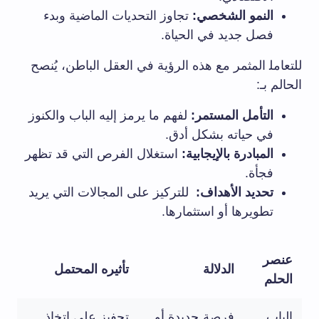
النمو الشخصي:
تجاوز التحديات الماضية وبدء
فصل جديد في الحياة.
للتعامل‍ المثمر مع هذه الرؤية⁤ في العقل الباطن، يُنصح
الحالم⁢ بـ:
التأمل المستمر:
لفهم​ ما يرمز إليه الباب والكنوز
في حياته بشكل أدق.
المبادرة بالإيجابية:
استغلال⁣ الفرص التي قد‌ تظهر
فجأة.
تحديد الأهداف:
‍ للتركيز على المجالات التي​ يريد
تطويرها⁤ أو استثمارها.
عنصر
الدلالة
تأثيره ⁢المحتمل
الحلم
الباب
فرصة ‍جديدة أو ​
تحفيز على اتخاذ