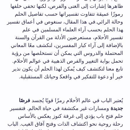
ظاهرها إشارات إلى​ الغنى والفرص، لكنها تخفي خلفها
رموزًا عميقة ⁣تتفاوت تفسيراتها حسب تفاصيل⁢ الحلم
وحالة الرائي.في هذا المقال، سنغوص في أعماق ‌تفسير
‍هذا الحلم بحسب آراء العلماء المسلمين ‌في علم
⁣تفسير⁢ الأحلام،‌ مستعرضين الأدلة من القرآن والسنة
بالإضافة إلى آراء كبار المفسرين، ⁢لنكشف معًا⁣ المعاني ​
المحتملة والدروس⁣ التي يمكن​ أن نستخلصها من ‍رؤية
تحمل بوابة ⁣التغيير ⁣والفرص الذهبية في عوالم⁤ الأحلام.
تابع معنا لتكتشف كيف يُمكن لهذا الحلم ‌أن يكون نذير
خير أو دعوة للتفكير في واقعك‍ وحياتك المستقبلية.
‍ ‌
يُعتبر ⁢الباب في عالم الأحلام ⁤رمزًا ‌قويًا يُجسد⁣
فرصًا
جديدة
ومسارات غير مكتشفة في حياة الحالم. فتفسير⁣
حلم فتح باب يؤدي إلى غرفة كنوز يعكس ⁢بالأساس
رحلة روحية نحو اكتشاف الذات وفتح آفاق الغيب. الباب