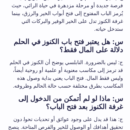
فرصة جديدة أو مرحلة مزدهرة في حياة​ الرائي، حيث
يُرمز الباب⁣ المفتوح إلى فتح أبواب الخير والرزق، بينما
غرفة الكنوز تدل على الخير الوفير والبركات التي
ستدخل حياته.
س: هل يعتبر فتح باب الكنوز ​في الحلم
دلالة⁣ على المال فقط؟
ج: ليس بالضرورة. النابلسي يوضح أن الكنوز في⁤ الحلم
قد ترمز إلى مكاسب معنوية أو علمية أو روحية‍ أيضاً،
وليس فقط المال. فتح الباب ​يعني بداية وصول هذه
المكاسب بطرق مختلفة حسب حالة ‍الحالم وظروفه.
س: ⁤ماذا ‌لو⁢ لم أتمكن من الدخول إلى
غرفة الكنوز بعد فتح الباب؟
ج: هذا قد يدل على ⁣وجود عوائق أو تحديات تحول‍ دون
تحقيق⁢ أهدافك أو الوصول ​للخير والفرص المتاحة. ينصح