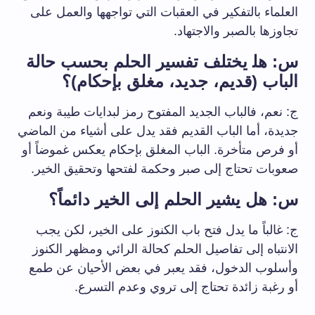
⁢العلماء بالتفكير في ‌العقبات ⁣التي تواجهها والعمل⁣ على
تجاوزها بالصبر ⁤والاجتهاد.
س: هل‍ يختلف تفسير الحلم بحسب حالة
الباب (قديم، ⁤جديد، مغلق بإحكام)؟
ج: نعم، فالباب الجديد ‌المفتوح رمز ⁢لبدايات طيبة⁤ ونعم
جديدة،⁤ أما الباب القديم فقد يدل على أشياء من الماضي
أو ⁤فرص متأخرة. الباب⁤ المغلق بإحكام يعكس⁤ غموضاً أو
صعوبات تحتاج إلى صبر​ وحكمة لفتحها وتحقيق الخير.
س: هل يشير الحلم إلى الخير دائماً؟
ج: غالباً ما يدل⁣ فتح باب الكنوز ​على⁤ الخير، ‌لكن يجب
الانتباه إلى تفاصيل ⁤الحلم كحالة الرائي ومظهر الكنوز
وأسلوب الدخول، فقد يعبر ⁣في بعض الأحيان ⁢عن طمع
أو رغبة⁣ زائدة تحتاج إلى ​تروي وعدم التسرع.