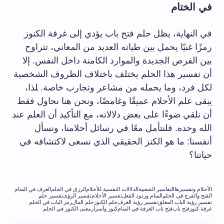
في الختام
في النهاية، يظل حلم ​فتح باب يؤدي إلى غرفة⁤ الكنوز⁢
رمزًا غنيًا يحمل بين طياته العديد من المعاني، ⁣تتراوح
بين⁢ الفرص الجديدة ⁤والموارد الكامنة ​داخل النفس.‌ إلا
‌أن تفسير⁢ هذا الحلم يختلف باختلاف⁢ الظروف الشخصية
لكل فرد، وما يحمله من مشاعر وتجارب خاصة. ‍لذا،
يبقى علم ⁢الأحلام عميقًا وغامضًا، ونحن هنا نحاول فقط
أن نلقي ضوءًا على بعض دلالاته، مع التأكيد‌ أن العلم عند
الله وحده. فلنتأمل معًا في رسائل أحلامنا، ونسأل
أنفسنا: ما⁢ هو ⁣الكنز الحقيقي الذي نسعى لاكتشافه في
حياتنا؟
الأحلام وتفسيرها
التفاسير الشعبية
الدلالات النفسية للأحلام
الرزق في الحلم
الغرف في المنام
الفتح والفرج في الحلم
المنام وردود الفعل
تفسير الأحلام
تفسير الرؤى
تفسير حلم
تفسير رؤية الباب المغلق
تفسير رؤية الغرف
حلم الكنوز
حلم المال
رمز الباب في الحلم
غرفة كنوز
فتح باب
فتح باب الغرفة في المنام
كنوز وأسرار
معنى الكنوز في الحلم