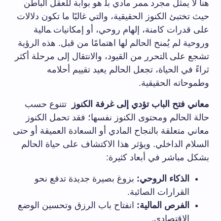
هنا لا يمثل مجرد ‍ممر مادي‌ بل‍ هو بوابة للعقل الباطن
حيث تختبئ الكنوز الحقيقية، والتي غالبًا ما تكون⁣ دلالات⁣
على قدرات كامنة، إلهام⁣ روحي، أو​ إمكانيات ‍مالية
وروحية لم يُمنح الحالم لها​ اهتمامًا من قبل. هذه‌ الرؤية
تشجع على ‍التحرر من القيود، والانتقال إلى مرحلة ​أكثر
⁢ثراءً في الحياة، تجعل الحالم يعيد تقييم أحلامه
وطموحاته الحقيقية.
معاني فتح الباب تؤدي إلى غرفة الكنوز
⁤ تتنوع حسب
حالة‌ الحالم ​ومحتوى الكنوز نفسها؛ فقد تحمل الكنوز
معاني متعلقة بالنجاح المادي أو ​السعادة العميقة أو حتى
السلام ‌الداخلي. ويؤثر ⁢هذا ⁣الاكتشاف على​ حياة الحالم
بشكل مباشر في أبعاد كثيرة:
الذكاء الروحي:
بزوغ بصيرة جديدة تدفع نحو
القرارات الصائبة.
الفرص المالية:
انفتاح باب الرزق ​وتحسين الوضع
الاقتصادي.