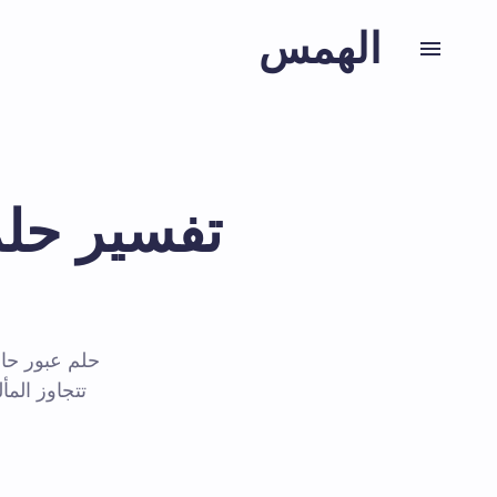
الهمس
تفسير حلم
حلم عبور حا
تتجاوز الم