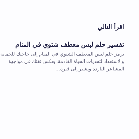
لن يتم نشر عنوان بريدك الإلكتروني.
الحقول 
اقرأ التالي
اسم *
تفسير حلم لبس معطف شتوي في المنام
يرمز حلم لبس المعطف الشتوي في المنام إلى حاجتك للحماية
تعليقك *
والاستعداد لتحديات الحياة القادمة. يعكس ثقتك في مواجهة
المشاعر الباردة ويشير إلى فترة…
احفظ اسمي والبريد الإلكتروني في هذا
المقبلة في تعليقي.
إرسال التعليق