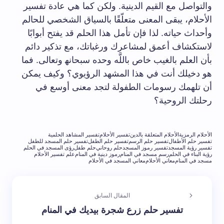
والتواصل⁢ مع القيم‌ الدينية. ولكن كما هي عادة ‌تفسير
الأحلام، ⁢يبقى ⁣المعنى متعلّقًا ⁣بالسياق الشخصي للحالم
وأحداث حياته.​ لذا فإن تأمل هذا الحلم قد يفتح أبوابًا
لاستكشاف أعمق لمشاعرك ورغباتك، مع تذكير دائم
بأن العلم بالغيب ⁣خاص باللَّه وحده ⁢سبحانه‍ وتعالى. فما
‌هو دخيلك أنت في هذا المشهد الرؤيوي؟​ وكيف يمكن‌
أن تلهمك رسومات الطفولة​ لتجد ⁣معنى​ أوسع ⁣في
⁤رحلتك الروحية؟
الأحلام الرمزية
الأحلام المتعلقة بالدين
تفسير الأحلام
تفسير المشاهد الحلمية
تفسير حلم الأطفال
تفسير حلم الرسم
تفسير حلم الطفل
تفسير حلم المسجد للطفل
تفسير رؤية المسجد
تفسير رموز المسجد
حلم روحاني
حلم طفل
رؤى المسجد في الحلم
رؤية البناء في الحلم
رسم مسجد في المنام
رموز دينية في المنام
علم تفسير الأحلام
مسجد في المنام
معاني الأحلام
معاني المسجد في الأحلام
المقال السابق
تفسير حلم زرع شجرة بيديك في المنام