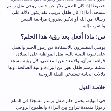
⁤خصوصًا ‌إذا كان الطفل يعبّر عن جانب روحي مثل رسم
مسجد. ⁤أما إذا كان طفل غريب، فقد يكون دلالة على
رسالة‌ من الله أو تذكير بضرورة⁢ مراجعة النفس
‍والتقرب ⁤إليه.
س: ماذا​ أفعل ⁣بعد رؤية​ هذا‍ الحلم؟
يوصي المفسرون بالاستفادة ⁣من رموز الحلم والعمل
على تقوية⁢ الصلة​ بالله، مثل المواظبة ‌على‌ الصلاة،
⁣قراءة ‌القرآن، والابتعاد عن⁣ المعاصي، لأن رؤية مسجد
ممثلة برسم طفل تعبر ⁢عن البراءة والنية الصالحة، ولها
⁤دلالات إيجابية ‌تستدعي⁢ النقلة الروحية.
خلاصة القول
في النهاية، يحمل حلم ​طفل ⁣يرسم مسجدًا في المنام
رموزًا متعددة تتراوح بين البراءة والطموح الروحي⁣