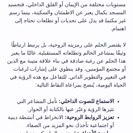
مستويات‌ مختلفة من ‍الإيمان ⁤أو القلق​ الداخلي، فتجسيد
المسجد بكمال يعبر عن الاطمئنان ⁣والسكينة، بينما رسم
غير مكتمل‍ قد⁣ يدل على تحديات أو تطلعات تحتاج‍ إلى
اهتمام.
لا‍ يقتصر الحلم على رمزيته الروحية، بل يرتبط ارتباطًا
وثيقًا بمشاعر الحالم وتطلعاته المستقبلية. غالبًا ما يعبر
هذا الحلم عن رغبة صادقة في بناء⁢ علاقة متينة مع الدين
أو مجتمع ⁢المؤمنين، ⁣وقد ⁢ينطوي على إشارات لرغبات
في ⁣التغيير والتطوير الذاتي. للتفاعل مع ​هذه ​الرؤية في⁤
الحياة اليومية، يُنصح بمراعاة النقاط التالية:
الاستماع للصوت الداخلي:
تأمل المشاعر التي
تثيرها الرؤية وعبّر عنها بالكتابة أو الحوار.
تعزيز الروابط ‌الروحية:
الانخراط ⁣في أنشطة دينية
‌أو اجتماعية تأخذك نحو​ المزيد من الصفاء.