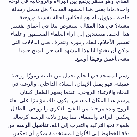
المنام،‍ وهو منظر⁤ يجمع​ بين البراءة‍ والروحانية في لوحة
واحدة.ماذا يعني هذا المشهد العذب؟ ‌هل يحمل رسالة
خاصة للمؤول، أم⁢ هو انعكاس لحالة نفسية وروحية
معينة؟ ⁤في هذا المقال، سنغوص معًا في أعماق تفسير
هذا ​الحلم،‍ مستندين إلى آراء العلماء المسلمين ⁣وعلماء​
تفسير الأحلام، لنفك رموزه ​ونتعرف ‍على الدلالات التي
يمكن أن يخبئها‌ لنا هذا المشهد الساحر، ‍لنمنح حلمنا
معنى ‍أعمق ‍وفهمًا أوسع.
رسم ⁢المسجد في ⁢الحلم يحمل ​بين طياته رموزًا روحية
عميقة، فهو يمثل الإيمان،‍ السلام الداخلي،⁣ والرغبة ⁤في
النجاة والارتقاء​ الروحي. عندما ⁣يظهر ⁢الطفل ⁢كفنان
يرسم هذا المكان المقدس، يكون ذلك مؤشرًا على نقاء
الروح وبدء مرحلة ‍من التفتح ⁣الفكري والروحي. الطفل
يعكس البراءة والصفاء، مما يعزز دلالة الرسم كرسالة
طموح نحو التزكية‍ والتقرب ⁣إلى الله.
تفاصيل الرسم
من
دقة الخطوط إلى ⁤الألوان المستخدمة ⁢يمكن ⁣أن ⁣تعكس