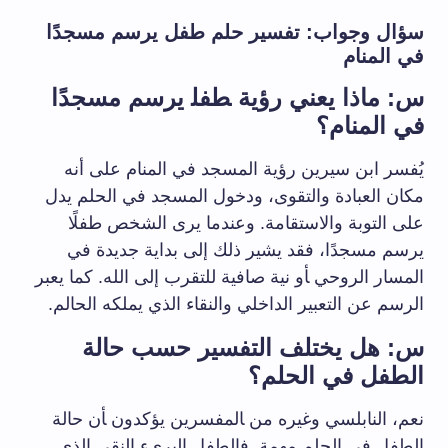
سؤال وجواب: ⁤تفسير حلم طفل يرسم مسجدًا
في المنام
س:⁤ ماذا يعني رؤية ‍طفل‍ يرسم مسجدًا
في المنام؟
يُفسر ابن سيرين ⁣رؤية المسجد في المنام ​على‌ أنه
⁢مكان العبادة والتقوى، ودخول ⁣المسجد في الحلم ⁣يدل
على التوبة والاستقامة. وعندما يرى الشخص‌ طفلًا⁤
يرسم ⁢مسجدًا، فقد ​يشير ذلك إلى ‌بداية⁢ جديدة ⁤في
المسار⁣ الروحي ‍أو⁤ نية صافية⁢ للتقرب إلى الله. كما يعبر
‌الرسم عن التعبير الداخلي والنقاء⁤ الذي يملكه الحالم.
س: هل يختلف التفسير حسب⁤ حالة
الطفل⁣ في⁢ الحلم؟
نعم، النابلسي‌ وغيره من ‍المفسرين يؤكدون ‍أن حالة
الطفل ‌في ‍الحلم مهمة. فالطفل البريء النقي الذي