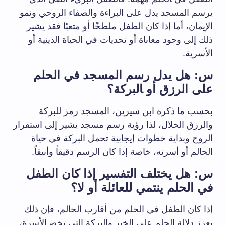
‌يرسم​ المسجد ⁣يدل على البراءة والصفاء الروحي ونمو
الإيمان، أما‍ إذا كان الطفل ملطخًا أو متعبًا فقد ⁣يشير
ذلك⁢ إلى وجود معاناة أو ⁢تحديات في ​الحياة الدينية أو
الأسرية.
س:‌ هل يدل رسم المسجد في الحلم​
على الرزق أو ‍البركة؟
بحسب ما ذكره ⁣ابن⁢ سيرين، المسجد رمز للبركة
‌والرزق الحلال، لذا رؤية رسم⁣ مسجد يشير⁤ إلى استقرار
الروح وبداية خطوات إيجابية ⁢تحمل‌ البركة في حياة
الحالم ⁣أو أسرته، خاصة إذا كان الرسم دقيقاً وأنيقاً.
س: هل يختلف ⁣التفسير إذا كان ⁤الطفل
في​ الحلم ينتمي للعائلة ‌أو لا؟
إذا كان الطفل‌ في الحلم ⁢من⁤ أقارب الحالم، فإن‌ ذلك⁣
يعزز دلالة ⁣الحلم على‌ الخير⁣ والبركة التي تخص‍ الأسرة،