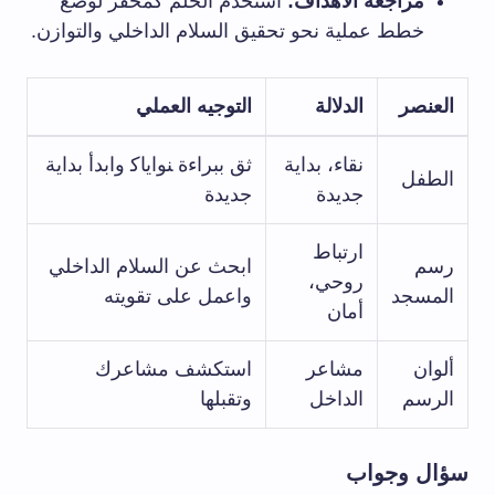
مراجعة الأهداف:
استخدم الحلم كمحفز لوضع
خطط عملية نحو⁤ تحقيق السلام الداخلي والتوازن.
العنصر
الدلالة
التوجيه العملي
نقاء، بداية
ثق​ ببراءة ‍نواياك‍ وابدأ ⁣بداية
الطفل
⁢جديدة
جديدة
ارتباط
رسم
ابحث عن ⁣السلام⁤ الداخلي
روحي،
المسجد
واعمل على ‌تقويته
أمان
ألوان
مشاعر
استكشف مشاعرك
الرسم
الداخل
وتقبلها
سؤال وجواب