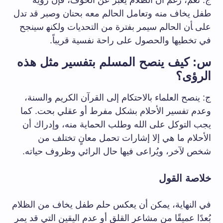
ج: نعم، رغم أن⁣ الظلام يعبر‌ عن الخوف، فإن رؤية
طفل يخاف ⁢منه وتعامل​ الحالم معه بحنان وصبر قد تدل
على ‍أن⁢ الحالم سيمر بفترة من‌ التحديات ولكنه‍ سينجح
في تخطيها⁢ والحصول على راحة⁣ نفسية قريباً.
س: كيف​ ينصح المسلم بتفسير مثل هذه
الرؤى؟
ج: ينصح‌ العلماء بالاحتكام إلى القرآن الكريم والسنة،
وعدم تفسير الأحلام بشكل ⁣مفرط ‌أو عقلي بحت. كما
يجب⁣ التوكل على الله وطلب ⁤الحماية منه، وإدراك أن
الأحلام ما هي⁤ إلا‍ إشارات تحمل معانٍ تختلف من
شخص لآخر، ويُراعى فيها حال الرائي وظروف حياته.
خلاصة القول
في النهاية، يمكن ​أن يعكس حلم طفل ⁣يخاف من الظلام
بُعدًا عميقًا⁢ من مشاعر القلق أو⁣ عدم اليقين التي قد يمر