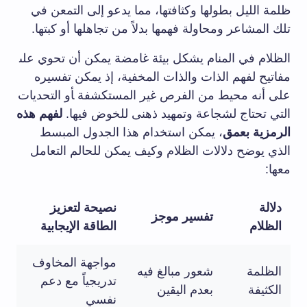
ظلمة‍ الليل بطولها وكثافتها، مما⁤ يدعو إلى التمعن ⁢في
تلك المشاعر⁣ ومحاولة فهمها بدلاً من ⁢تجاهلها‌ أو‍ كبتها.
الظلام في المنام يشكل ‌بيئة غامضة يمكن أن تحوي على‍
مفاتيح لفهم الذات ‌والذات المخفية، إذ يمكن تفسيره
على⁣ أنه محيط من ‌الفرص غير‍ المستكشفة ‍أو التحديات
​التي ⁢تحتاج لشجاعة وتمهيد​ ذهنى للخوض فيها.
لفهم​ هذه
الرمزية‍ بعمق
، يمكن استخدام هذا الجدول ⁣المبسط⁤
الذي يوضح دلالات الظلام وكيف يمكن للحالم التعامل
معها:
دلالة
نصيحة​ لتعزيز
تفسير⁣ موجز
⁣الظلام
الطاقة ⁣الإيجابية
مواجهة المخاوف⁣
الظلمة
شعور مبالغ فيه
تدريجياً مع⁤ دعم
الكثيفة
⁣بعدم اليقين
نفسي