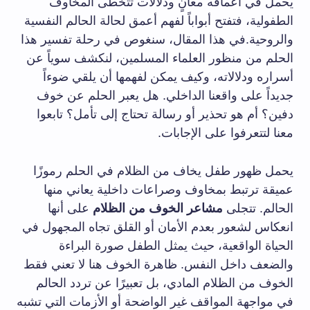
يحمل ⁢في أعماقه معانٍ ودلالات تتخطى ⁤المخاوف
الطفولية، فتفتح ‌أبواباً ⁤لفهم أعمق لحالة الحالم‌ النفسية
والروحية.في هذا المقال، سنغوص في رحلة تفسير هذا
الحلم من منظور العلماء المسلمين، لنكشف سوياً عن
أسراره ودلالاته، وكيف يمكن لفهمها أن يلقي ضوءاً⁣
جديداً على⁣ واقعنا⁢ الداخلي. هل ⁢يعبر ‌الحلم عن خوف
‌دفين؟⁢ أم هو تحذير أو رسالة تحتاج إلى ⁤تأمل؟ تابعوا
معنا لتتعرفوا ⁢على الإجابات. ⁣
يحمل ظهور ⁢طفل ⁢يخاف من الظلام في الحلم⁤ رموزًا
عميقة ترتبط ‌بمخاوف وصراعات ‌داخلية يعاني​ منها⁣
الحالم. تتجلى
مشاعر الخوف من الظلام
على أنها
انعكاس لشعور‌ بعدم الأمان أو⁤ القلق تجاه ⁤المجهول في
‌الحياة الواقعية،⁤ حيث يمثل ⁣الطفل صورة ⁤البراءة
والضعف داخل النفس.‌ ظاهرة الخوف ​هنا لا تعني فقط
‌الخوف من الظلام ⁤المادي، بل تعبيرًا عن تردد الحالم
في مواجهة المواقف غير الواضحة أو الأزمات التي⁤ تشبه