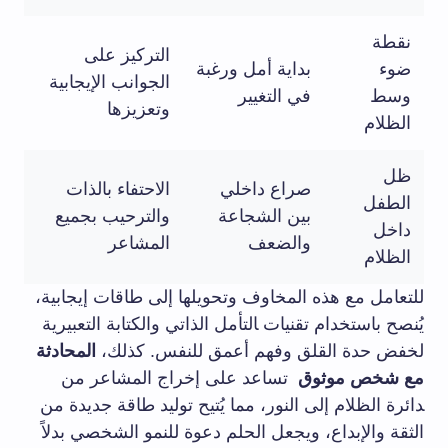
نقطة
التركيز⁤ على
ضوء‍
بداية أمل ورغبة
الجوانب⁢ الإيجابية
وسط
في التغيير
وتعزيزها
الظلام
ظل
صراع داخلي‌
الاحتفاء بالذات
الطفل
بين⁢ الشجاعة
والترحيب بجميع‌
داخل‌
والضعف
المشاعر
الظلام
للتعامل مع ⁢هذه المخاوف وتحويلها إلى طاقات إيجابية،
⁣يُنصح ⁢باستخدام تقنيات ‍التأمل الذاتي والكتابة التعبيرية
لخفض حدة القلق ‌وفهم أعمق للنفس.‍ كذلك،
المحادثة
مع شخص ⁤موثوق
‍ تساعد‌ على إخراج المشاعر من
‍دائرة الظلام إلى النور،‌ مما يُتيح توليد طاقة جديدة‌ من
⁢الثقة والإبداع، ‌ويجعل الحلم دعوة للنمو ​الشخصي بدلاً