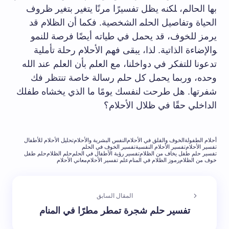
بها الحالم، ‍لكنه​ يظل تفسيرًا مرنًا ​يتغير بتغير ظروف⁢
الحياة وتفاصيل الحلم‍ الشخصية. فكما أن ​الظلام قد
يرمز للخوف، قد​ يحمل⁣ في ‌طياته أيضًا ​فرصة للنمو
‍والإضاءة الذاتية. لذا، يبقى فهم الأحلام رحلة تأملية
تدعونا⁤ للتفكر في دواخلنا، مع العلم بأن العلم عند‍ الله
وحده،‌ وربما يحمل كل حلم ‌رسالة خاصة تنتظر فك
شفرتها. هل طرحت لنفسك‌ يومًا ما الذي يخشاه طفلك
الداخلي حقًا ​في ظلال​ الأحلام؟
أحلام الطفولة
الخوف والقلق في الأحلام
النفس البشرية والأحلام
تحليل الأحلام للأطفال
تفسير الأحلام
تفسير الأحلام النفسية
تفسير الخوف في الحلم
تفسير حلم طفل يخاف من الظلام
تفسير رؤية الأطفال في الحلم
حلم الظلام
حلم طفل
خوف من الظلام
رموز الظلام في المنام
علم تفسير الأحلام
معاني الأحلام
المقال السابق
تفسير حلم شجرة تمطر مطرًا في المنام