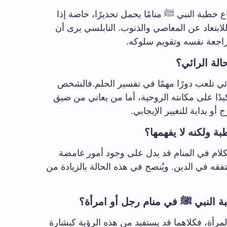
خطبة النبي ﷺ منامًا يحمل تحذيرًا، خاصة إذا
ابتعاد عن المعاصي والذنوب. النابلسي يرى أن
راجعة نفسه وتقويم سلوكه.
لة الرائي؟
ئي تلعب دورًا مهمًا في تفسير الحلم.فالشخص
يدًا على مكانته الروحية، أما من يعاني من ضيق
أو بداية للتغيير الإيجابي.
ة ولكنه لا يفهمها؟
كلام في المنام قد يدل على وجود أمور غامضة
تفقه في الدين. ويُنصح في هذه الحالة بالزيادة من
 النبي ﷺ في منام رجل أو امرأة؟
المرأة، فكلاهما قد يستفيد من هذه الرؤية كبشارة