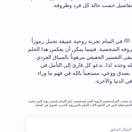
 التفاصيل حسب حالة كل فرد وظروفه.
 ﷺ في المنام تجربة روحية عميقة تحمل رموزاً
روفه الشخصية. فبينما يمكن أن يعكس هذا الحلم
بقى التفسير الحقيقي مرهوناً بالسياق الفردي
الله وحده. لذا، ندعو كل قارئ إلى التأمل في
 بصدق ووعي، مستعيناً بالله في فهم ما وراء
ي الدنيا والآخرة.
ام حسب القرآن
تفسير الرؤية الشرعية
تفسير حلم الإيمان
تفسير رؤية النبي محمد
لحلم
خطبة النبي في الحلم
دلالات الحلم بالنبي
رؤى الحديث النبوي في المنام
المقال السابق