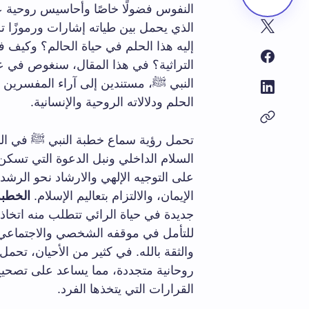
النفوس فضولًا خاصًا وأحاسيس روحية ع
الذي يحمل بين طياته إشارات ورموزًا ت
إليه هذا الحلم في حياة الحالم؟ وكيف 
التراثية؟ في هذا المقال، سنغوص في 
النبي ﷺ، مستندين إلى آراء المفسرين 
الحلم ودلالاته الروحية والإنسانية.
تحمل رؤية سماع خطبة النبي ﷺ في المن
السلام الداخلي ونبل الدعوة التي تسكن ن
على التوجيه الإلهي والارشاد نحو الرشد،
الإيمان، والالتزام بتعاليم الإسلام.
الخطبة
جديدة في حياة الرائي تتطلب منه اتخاذ
للتأمل في موقفه الشخصي والاجتماعي 
والثقة بالله. في كثير من الأحيان، تحمل
روحانية متجددة، مما يساعد على تصحيح
القرارات التي يتخذها الفرد.