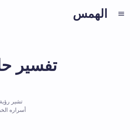
الهمس
تفسير حل
تشير رؤية
أسراره الخف