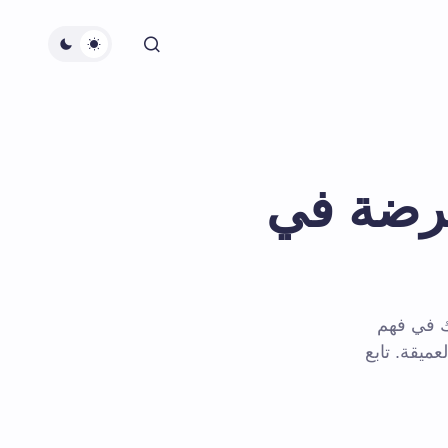
قرضة في
ك في فهم
ميقة. تابع