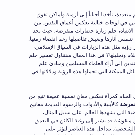
متعددة، تأخذنا أحياناً إلى أزمنة وأماكن تفوق
اني في لوحات خيالية تعكس أعماق النفس. من
 الانتباه، حلم زيارة حضارات منقرضة، حيث نجد
تلمس آثارها ونعيش تفاصيلها رغم انقضاء زمنها.
 رؤية مثل هذه الزيارات في السياق الإسلامي،
أحلام وتحليلها؟ في هذا المقال سنتناول تفسير حلم
ين إلى آراء العلماء المسلمين ومبادئ علم
ل الممكنة التي تحملها هذه الرؤية ودلالاتها في
 المنام كمرآة تعكس معانٍ نفسية عميقة تنبع من
نقرضة
كالأبنية والأدوات والرسوم القديمة مفاتيح
ية التي يشهدها الحالم. على سبيل المثال،
منقوشة قد يشير إلى رغبة الكائن في التعمق
 الشخصية. تتداخل هذه العناصر لتؤثر على