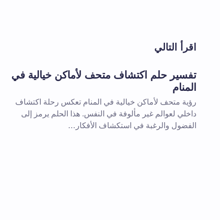
لن يتم نشر عنوان بريدك الإلكتروني.
الحقول 
اقرأ التالي
اسم *
تفسير حلم اكتشاف متحف لأماكن خيالية في
المنام
تعليقك *
رؤية متحف لأماكن خيالية في المنام تعكس رحلة اكتشاف
داخلي لعوالم غير مألوفة في النفس. هذا الحلم يرمز إلى
الفضول والرغبة في استكشاف الأفكار…
احفظ اسمي والبريد الإلكتروني في هذا
المقبلة في تعليقي.
إرسال التعليق