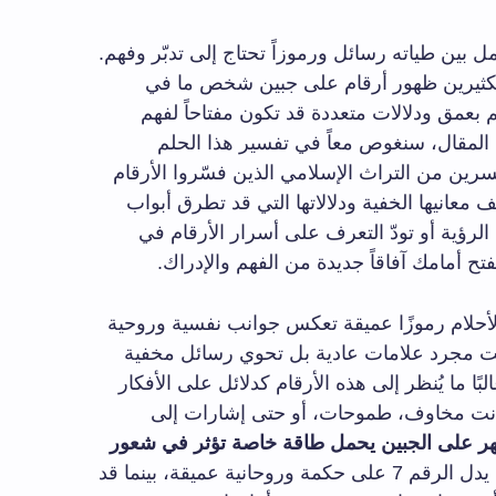
ل بين طياته رسائل ورموزاً تحتاج إلى تدبّر وفهم.
الكثيرين ظهور أرقام على جبين شخص ما في
م بعمق ودلالات متعددة قد تكون مفتاحاً لفهم
 المقال، سنغوص معاً في تفسير هذا الحلم
رين من التراث الإسلامي الذين فسّروا الأرقام
 معانيها الخفية ودلالاتها التي قد تطرق أبواب
الرؤية أو تودّ التعرف على أسرار الأرقام في
فتح أمامك آفاقاً جديدة من الفهم والإدراك.
الأحلام رموزًا عميقة تعكس جوانب نفسية وروحية
يست مجرد علامات عادية بل تحوي رسائل مخفية
لبًا ما يُنظر إلى هذه الأرقام كدلائل على الأفكار
 كانت مخاوف، طموحات، أو حتى إشارات إلى
هر على الجبين يحمل طاقة خاصة تؤثر في شعور
، حيث يمكن أن يدل الرقم 7 على حكمة وروحانية عميقة، بينما قد