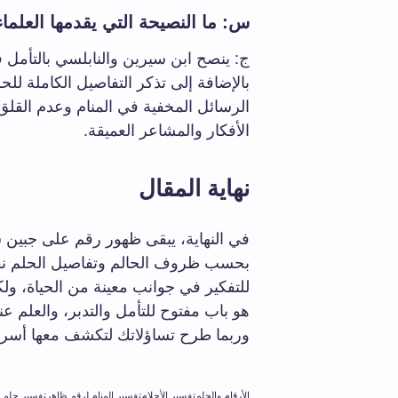
س: ما النصيحة التي يقدمها العلما
ج: ينصح ابن سيرين والنابلسي بالتأمل 
بالإضافة إلى تذكر التفاصيل الكاملة للحل
الرسائل المخفية في المنام وعدم القل
الأفكار والمشاعر العميقة.
نهاية المقال
في النهاية، يبقى ظهور رقم على جبين ش
بحسب ظروف الحالم وتفاصيل الحلم نفس
للتفكير في جوانب معينة من الحياة، ولك
هو باب مفتوح للتأمل والتدبر، والعلم عن
وربما طرح تساؤلاتك لتكشف معها أسرار ه
الأرقام والحلم
تفسير الأحلام
تفسير المنام لرقم ظاهر
تفسير حلم ا