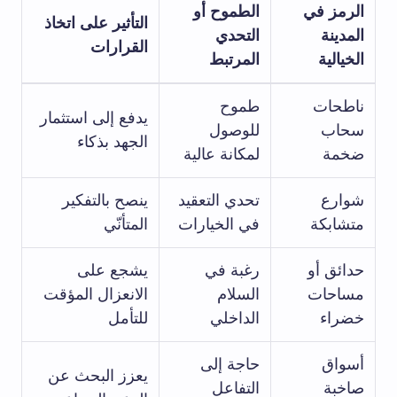
الرمز في
الطموح أو
التأثير على اتخاذ
المدينة
التحدي
القرارات
الخيالية
المرتبط
ناطحات
طموح
يدفع إلى استثمار
سحاب
للوصول
الجهد بذكاء
ضخمة
لمكانة عالية
شوارع
تحدي التعقيد
ينصح بالتفكير
متشابكة
في الخيارات
المتأنّي
حدائق أو
رغبة في
يشجع على
مساحات
السلام
الانعزال المؤقت
خضراء
الداخلي
للتأمل
أسواق
حاجة إلى
يعزز البحث عن
صاخبة
التفاعل