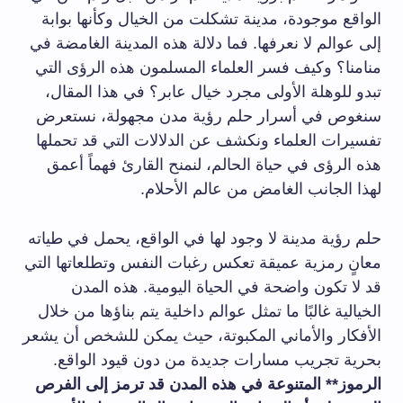
الواقع موجودة، مدينة تشكلت من الخيال وكأنها بوابة
إلى عوالم لا نعرفها. فما دلالة هذه المدينة الغامضة في
منامنا؟ وكيف فسر العلماء المسلمون هذه الرؤى التي
تبدو للوهلة الأولى مجرد خيال عابر؟ في هذا المقال،
سنغوص في أسرار حلم رؤية مدن مجهولة، نستعرض
تفسيرات العلماء ونكشف عن الدلالات التي قد تحملها
هذه الرؤى في حياة الحالم، لنمنح القارئ فهماً أعمق
لهذا الجانب الغامض من عالم الأحلام.
حلم رؤية مدينة لا وجود لها في الواقع، يحمل في طياته
معانٍ رمزية عميقة تعكس رغبات النفس وتطلعاتها التي
قد لا تكون واضحة في الحياة اليومية. هذه المدن
الخيالية غالبًا ما تمثل عوالم داخلية يتم بناؤها من خلال
الأفكار والأماني المكبوتة، حيث يمكن للشخص أن يشعر
بحرية تجريب مسارات جديدة من دون قيود الواقع.
الرموز** المتنوعة في هذه المدن قد ترمز إلى الفرص