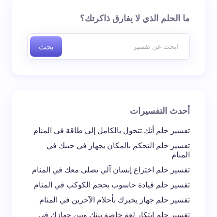
لن يتم نشر عنوان بريدك الإلكتروني.
الحقول الإلزامية مشار
ما الحلم الذي لا يفارق ذاكرتك؟
إليها بـ
*
بحث
اسم *
بريد إلكتروني *
أحدث التفسيرات
تعليقك *
تفسير حلم أنك تتحول بالكامل إلى طاقة في المنام
تفسير حلم التحكم بالمكان بجهاز في جيبك في
المنام
تفسير حلم اختراع إنسان آلي يصلي معك في المنام
تفسير حلم قيادة حاسوب بحجم الكوكب في المنام
احفظ اسمي والبريد الإلكتروني في هذا المتصفح
تفسير حلم جهاز يخبرك بأحلام الآخرين في المنام
لاستخدامه في المرة المقبلة في تعليقي.
تفسير حلم ابتكار لغة خاصة بينك وبين جهازك في