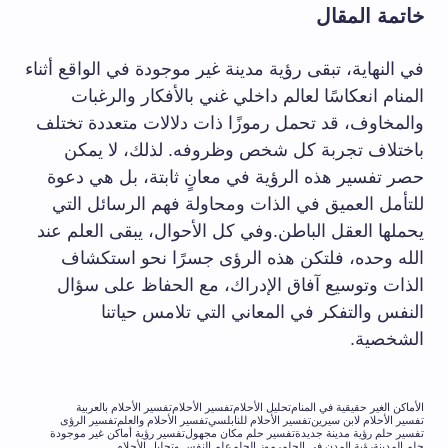
خاتمة المقال
في النهاية، تبقى رؤية مدينة غير موجودة في الواقع أثناء
المنام انعكاسًا لعالم داخلي غني بالأفكار والرغبات
والمخاوف، قد تحمل رموزًا ذات دلالات متعددة تختلف
باختلاف تجربة كل شخص وظروفه. لذلك، لا يمكن
حصر تفسير هذه الرؤية في معانٍ ثابتة، بل هي دعوة
للتأمل العميق في الذات ومحاولة فهم الرسائل التي
يحملها العقل الباطن.وفي كل الأحوال، يبقى العلم عند
الله وحده، فلتكن هذه الرؤى جسرًا نحو استكشاف
الذات وتوسيع آفاق الإدراك، مع الحفاظ على سؤال
النفس والتفكر في المعاني التي تلامس حياتنا
الشخصية.
الأماكن الغير حقيقية في المنام
تحليل الأحلام
تفسير الأحلام
تفسير الأحلام بالعربية
تفسير الأحلام لابن سيرين
تفسير الأحلام للنابلسي
تفسير الأحلام والعلم
تفسير الرؤى
تفسير حلم رؤية مدينة جديدة
تفسير حلم مكان مجهول
تفسير رؤية أماكن غير موجودة
حلم المدينة
رؤية المدن في الحلم
رموز الحلم
علم النفس وتحليل الأحلام