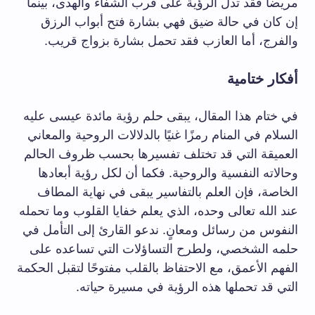
مريضاً فقد تدل الرؤية على قرب الشفاء والهدى، بينما
إن كان في حالة ضيق فهي بشارة فتح أبواب الرزق
والفرج، أما العازب فقد تحمل بشارة بزواج قريب.
أفكار ختامية
في ختام هذا المقال، يبقى حلم رؤية مائدة عيسى عليه
السلام في المنام رمزًا غنيًا بالدلالات الروحية والمعاني
العميقة التي قد تختلف تفسيرها بحسب ظروف الحالم
وحالاته النفسية والروحية. فكما أن لكل رؤية أبعادها
الخاصة، فإن العلم بالتفاسير يبقى في نهاية المطاف
عند الله تعالى وحده، الذي يعلم خفايا القلوب وما تحمله
النفوس من رسائل ومعانٍ. ندعو القارئ إلى التأمل في
حلمه الشخصي، ولطرح التساؤلات التي تساعده على
الفهم الأعمق، مع الاحتفاظ بالقلب مفتوحًا لتقبل الحكمة
التي قد تحملها هذه الرؤية في مسيرة حياته.