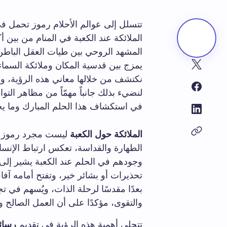
تتسلل إلى عوالم الأحلام رموز تحمل في
الملائكة عند الكعبة في المنام من بين أكث
المشهد الروحي بين طيات العقل الباطن
يمزج بين قدسية المكان وملائكة السما
نكتشف من خلالها معاني هذه الرؤية، و
لنضيء بذلك جانباً مهمّاً من مظاهر التوا
في استكشاف هذا الحلم المبارك وما يح
الملائكة حول الكعبة
ليست مجرد رموز س
الطهارة والقداسة، تعكس ارتباط الإنسا
وجودهم في الحلم عند الكعبة يشير إلى 
تحذيرات أو بشائر خير، وتفتح أمامه آفا
بعدًا مقدسًا لرحلة الذات، ويُسهم في
والتقوى، مؤكدًا على أن العمل الصالح وس
تتجلى أهمية هذه الرؤية في تقديم
رسائ