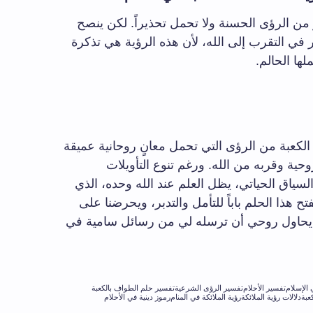
بر من الرؤى الحسنة ولا تحمل تحذيراً. لكن ينصح
ر في التقرب إلى الله، لأن هذه الرؤية هي تذكرة
ها الحالم.
د الكعبة من الرؤى التي تحمل معانٍ روحانية عميقة
ية وقربه من الله. ورغم تنوع التأويلات
سياق الحياتي، يظل العلم عند الله وحده، الذي
ح هذا الحلم باباً للتأمل والتدبر، ويحرضنا على
 يحاول روحي أن ترسله لي من رسائل سامية في
 الإسلام
تفسير الأحلام
تفسير الرؤى الشرعية
تفسير حلم الطواف بالكعبة
عبة
دلالات رؤية الملائكة
رؤية الملائكة في المنام
رموز دينية في الأحلام