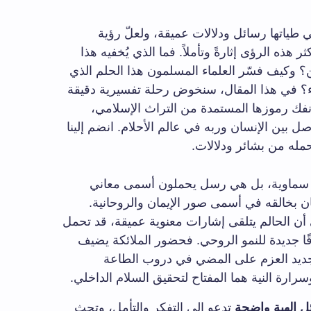
 طياتها رسائل ودلالات عميقة، ولعلّ رؤية
ر هذه الرؤى إثارةً وتأملاً. فما الذي يُخفيه هذا
؟ وكيف فسّر العلماء المسلمون هذا الحلم الذي
ء؟ في هذا المقال، سنخوض رحلة تفسيرية دقيقة
نفك رموزها المستمدة من التراث الإسلامي،
صل بين الإنسان وربه في عالم الأحلام. انضم إلينا
مله من بشائر ودلالات.
ماوية، بل هي رسل يحملون أسمى معاني
ن بخالقه في أسمى صور الإيمان والروحانية.
أن الحالم يتلقى إشارات معنوية عميقة، قد تحمل
قًا جديدة للنمو الروحي. فحضور الملائكة يضيف
 تجديد العزم على المضي في دروب الطاعة
رارة النية هما المفتاح لتحقيق السلام الداخلي.
ل إلهية واضحة
تدعو إلى التفكر والتأمل، وتحث