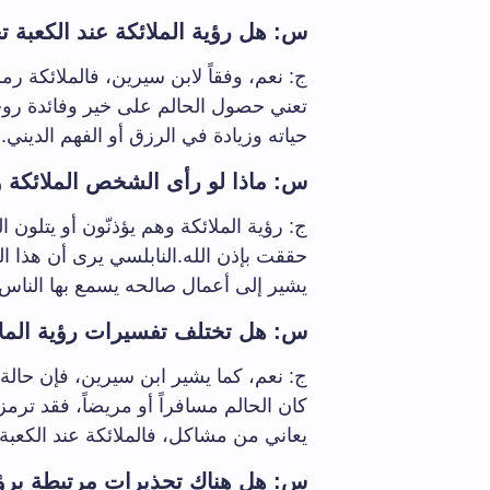
س: هل رؤية الملائكة عند الكعبة ت
ج: نعم، وفقاً لابن سيرين، فالملائكة ر
تعني حصول الحالم على خير وفائدة روحا
حياته وزيادة في الرزق أو الفهم الديني.
س: ماذا لو رأى الشخص الملائكة وهم
ج: رؤية الملائكة وهم يؤذنّون أو يتلون
حققت بإذن الله.النابلسي يرى أن هذا 
يشير إلى أعمال صالحه يسمع بها الناس 
س: هل تختلف تفسيرات رؤية الملا
ج: نعم، كما يشير ابن سيرين، فإن حالة ا
كان الحالم مسافراً أو مريضاً، فقد ترمز
يعاني من مشاكل، فالملائكة عند الكعبة 
س: هل هناك تحذيرات مرتبطة برؤية