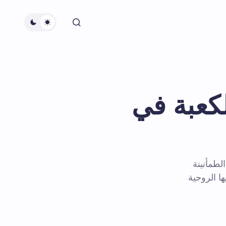
لكعبة في
لطمأنينة
ا الروحية