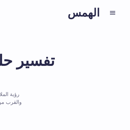
الهمس
تفسير حلم
رؤية المل
والقرب من 