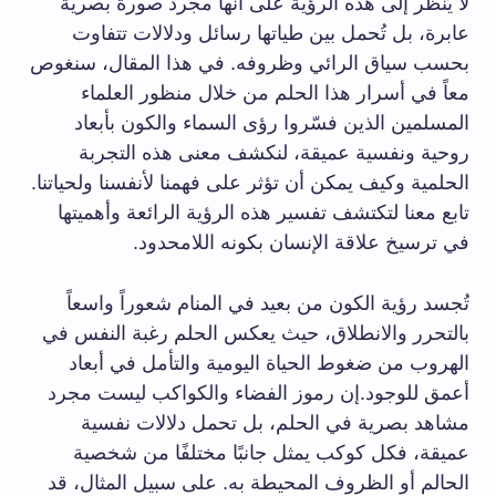
لا يُنظر إلى هذه الرؤية على أنها مجرد صورة بصرية
عابرة، بل تُحمل بين طياتها رسائل ودلالات تتفاوت
بحسب سياق الرائي وظروفه. في هذا المقال، سنغوص
معاً في أسرار هذا الحلم من خلال منظور العلماء
المسلمين الذين فسّروا رؤى السماء والكون بأبعاد
روحية ونفسية عميقة، لنكشف معنى هذه التجربة
الحلمية وكيف يمكن أن تؤثر على فهمنا لأنفسنا ولحياتنا.
تابع معنا لتكتشف تفسير هذه الرؤية الرائعة وأهميتها
في ترسيخ علاقة الإنسان بكونه اللامحدود.
تُجسد رؤية الكون من بعيد في المنام شعوراً واسعاً
بالتحرر والانطلاق، حيث يعكس الحلم رغبة النفس في
الهروب من ضغوط الحياة اليومية والتأمل في أبعاد
أعمق للوجود.إن رموز الفضاء والكواكب ليست مجرد
مشاهد بصرية في الحلم، بل تحمل دلالات نفسية
عميقة، فكل كوكب يمثل جانبًا مختلفًا من شخصية
الحالم أو الظروف المحيطة به. على سبيل المثال، قد