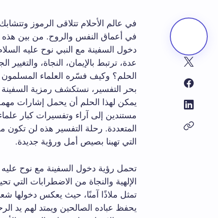
في عالم الأحلام تتلاقى الرموز وتتشابك ا
في أعماق النفس والروح. من بين هذه الر
دخول السفينة مع النبي نوح عليه السلا
عدة، ترتبط بالإيمان، النجاة، والتغيير ال
الحلم؟ وكيف فسّره العلماء المسلمون 
بحر التفسير، نستكشف رمزية السفينة ال
يمكن لهذا الحلم أن يحمل إشارات مهمة
مستندين إلى آراء وتفسيرات كبار علماء 
المتعددة. رحلة التفسير هذه لن تكون م
التي تهبنا بصيص أمل ورؤية جديدة.
تحمل رؤية دخول السفينة مع نوح عليه ا
الإلهية والنجاة من الاضطرابات التي تحيط
تمثل ملاذًا آمنًا، حيث يعكس دخولها شعورً
يحفظ عباده الصالحين ويمتد لهم يد ا