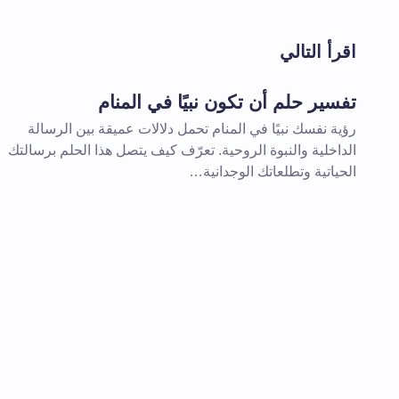
لن يتم نشر عنوان بريدك الإلكتروني.
الحقول 
اقرأ التالي
اسم *
تفسير حلم أن تكون نبيًا في المنام
رؤية نفسك نبيًا في المنام تحمل دلالات عميقة بين الرسالة
تعليقك *
الداخلية والنبوة الروحية. تعرّف كيف يتصل هذا الحلم برسالتك
الحياتية وتطلعاتك الوجدانية…
احفظ اسمي والبريد الإلكتروني في هذا
المقبلة في تعليقي.
إرسال التعليق