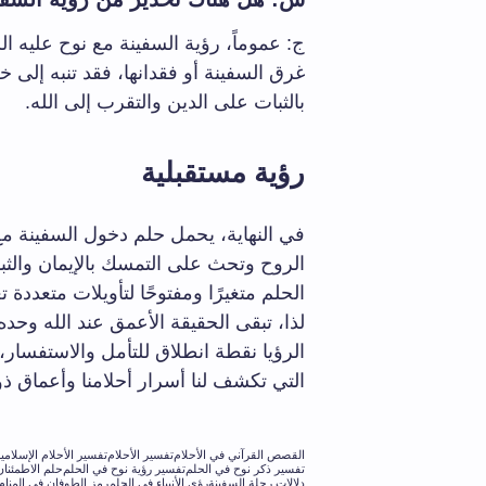
ج: عموماً، رؤية السفينة مع نوح عليه ا
غرق السفينة أو فقدانها، فقد تنبه إلى خ
بالثبات على الدين والتقرب إلى الله.
رؤية مستقبلية
في النهاية، يحمل حلم دخول السفينة مع
الروح وتحث على التمسك بالإيمان والثب
الحلم متغيرًا ومفتوحًا لتأويلات متعدد
لذا، تبقى الحقيقة الأعمق عند الله وحد
الرؤيا نقطة انطلاق للتأمل والاستفسار،
التي تكشف لنا أسرار أحلامنا وأعماق ذوا
القصص القرآني في الأحلام
تفسير الأحلام
تفسير الأحلام الإسلامي
تفسير ذكر نوح في الحلم
تفسير رؤية نوح في الحلم
حلم الاطمئنان
دلالات رحلة السفينة
رؤى الأنبياء في الحلم
رمز الطوفان في المنام