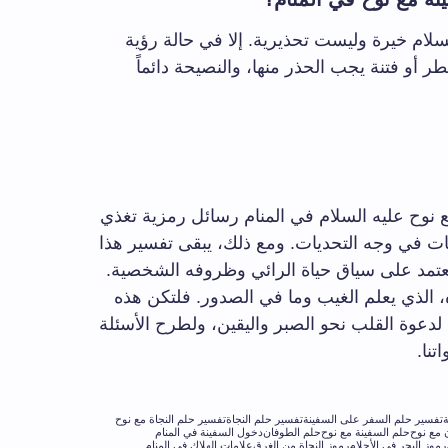
لسلام خيرة وليست تحذيرية. إلا في حالة رؤية
طر أو فتنة يجب الحذر منها، والنصيحة دائماً
 نوح عليه السلام في المنام رسائل رمزية تغذي
ات في وجه التحديات. ومع ذلك، يبقى تفسير هذا
ة تعتمد على سياق حياة الرائي وظروفه الشخصية.
ه، الذي يعلم الغيب وما في الصدور. فلتكن هذه
 لدعوة القلب نحو الصبر واليقين، ولطرح الأسئلة
تنا.
ة
تفسير حلم السفر على السفينة
تفسير حلم النجاة
تفسير حلم النجاة مع نوح
 مع نوح
حلم السفينة مع نوح
حلم الطوفان
دخول السفينة في المنام
رموز البحر في الأحلام
رموز النجاة من الغرق
علامات الهلاك في المنام