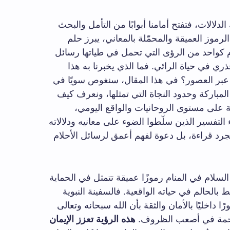
لدلالات، فتفتح أمامنا أبوابًا من التأمل والبحث
موز العميقة والمحمّلة بالمعاني، يبرز حلم
م كواحد من الرؤى التي تحمل في طياتها رسائل
جذري في حياة الرائي. فما الذي يخبرنا به هذا
عبر العصور؟ في هذا المقال، سنغوص سويًا في
مباركة وحدود النجاة التي تمثلها، ونعرف كيف
 على مستوى الروحانيات والواقع اليومي،
التفسير الذين سلّطوا الضوء على معانيه ودلالاته
جرد قراءة، بل دعوة لفهم أعمق لرسائل الأحلام
لسلام في المنام رموزًا عميقة تتمثل في الحماية
 بالحالم في حياته الواقعية. فالسفينة النبوية
ا داخليًا بالأمان والثقة بأن الله سبحانه وتعالى
لرحمة في أصعب الظروف.
هذه الرؤية تعزز الإيمان