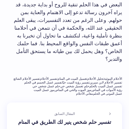
البعض في هذا الحلم تنقية للروح أو بداية جديدة، قد
يراه آخرون رسالة تدعو إلى الاهتمام والعناية بمن
حولهم. وعلى الرغم من تعدد التفسيرات، يبقى العلم
الحقيقي عند الله، والحكمة في أن نتمعن في أحلامنا
بنظرة تأملية واعية، لنكتشف ما تحاول أن تخبرنا به
أعمق طبقات النفس والواقع المحيط بنا. فما حلمك
الخاص؟ وهل يحمل لك بين طياته ما يستحق التأمل
والتدبر؟
الأحلام النبوئية
تحليل الأحلام
تغسيل الميت في المنام
تفسير الأحلام
تفسير الأحلام الشائع
تفسير الأحلام لابن سيرين
تفسير رؤية الميت حيًا
تفسير غسل الجسم في الحلم
تفسير غسل الميت بالحلم
حلم تغسيل شخص حي
حلم غسل شخص حي
رؤية الأموات في المنام
رموز الموت والحي في المنام
رموز غسل الميت
غسل الموتى في الحلم
معاني الأحلام
المقال السابق
تفسير حلم شخص ينير لك الطريق في المنام