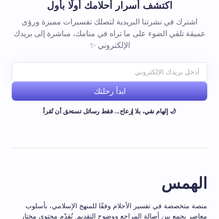
اكتشف أسرار أحلامك أولًا بأول
اشترك في نشرتنا البريدية لتصلك تفسيرات مميزة ورؤى
عميقة تلقي الضوء على ما تراه في منامك، مباشرة إلى بريدك
الإلكتروني ✨
ابدأ رحلتك
🌙 إلهام نقي، بلا إزعاج... فقط رسائل تستحق أن تُقرأ
الهمس
منصة متخصصة في تفسير الأحلام وفقًا للمنهج الإسلامي، بأسلوب
معاصر يجمع بين أصالة المراجع ووضوح التقديم. نُقدّم محتوى مختار