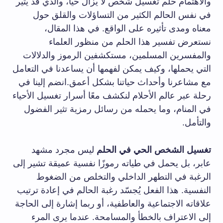
والاهتمام حلم تغسيل شخص لا يزال حيًّا، والذي قد يثير
في نفس الحالم الكثير من التساؤلات والقلق حول
معناه ومدى تأثيره على الواقع. في هذا المقال،
نستعرض تفسير هذا الحلم من منظور العلماء
والمفسرين المسلمين، مستكشفين الرموز والدلالات
التي يحملها، وكيف يمكن لفهمها أن يساعدنا في التعامل
مع مشاعرنا وأحداث حياتنا بشكل أعمق.انضم إلينا في
رحلة عبر عالم الأحلام لنكشف معًا أسرار تغسيل الأحياء
في المنام، وما يحمله من رسائل رمزية تثير الفضول
والتأمل.
تغسيل الشخص الحي في الحلم
ليس مجرد مشهد
عابر، بل يحمل في طياته رموزًا نفسية عميقة تشير إلى
الرغبة في التطهر الداخلي والتخلص من الضغوط
النفسية. هذا الفعل يُجسّد رغبة الحالم في إعادة ترتيب
علاقاته الاجتماعية والعاطفية، أو ربما إشارة إلى الحاجة
إلى الاعتراف بالخطأ والمسامحة. عندما يرى المرء