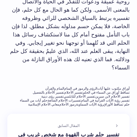
روحية عميقة ودعوات للتفكر في الحياة والاتصال
بالمعنى الأسمى. ولكن كما هو الحال مع كل حلم، فإن
تفسيره يرتبط بالسياق الشخصي للرائي وظروفه
الخاصة، فلا يمكن حسم مدلوله بشكل مطلق. لذا فإن
باب التأمل مفتوح أمام كل منا لاستكشاف رسائل هذا
الحلم التي قد تُلهِمنا أو توجهنا نحو تغيير إيجابي. وفي
النهاية، يبقى العلم عند الله، الذي عليمٌ بحقيقة كل حلم
ودلالته. فما الذي تعنيه لك هذه الأوراق النازلة من
السماء؟
أوراق مكتوب عليها آيات
الرؤى والرموز في المنام
المنام والقرآن
تساقط أوراق من السماء في الحلم
تفسير الأحلام
تفسير الأحلام بالتفصيل
تفسير الأحلام لابن سيرين
تفسير الأحلام للنابلسي
تفسير رؤى دينية
تفسير رؤية الآيات القرآنية في المنام
تفسيرات الأحلام الشائعة
حلم آيات من السماء
حلم تساقط الأوراق
رؤية الآيات السماوية
رموز الأحلام
معاني الأحلام الإسلامية
المقال السابق
تفسير حلم شرب القهوة مع شخص غريب في