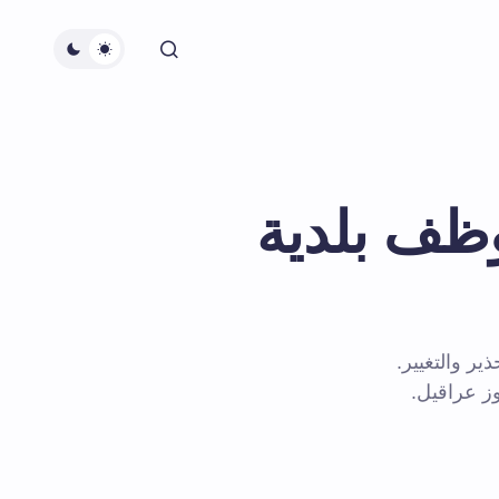
ظف بلدية
ر والتغيير.
ز عراقيل.