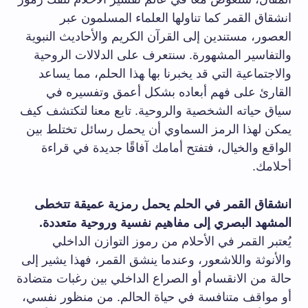
انشقاق⁣ القمر ⁣كما تناولها العلماء المسلمون ​عبر
العصور، مستندين إلى ⁢القرآن الكريم⁤ والأحاديث النبوية
والتفاسير المشهورة. سنتعرف على⁤ الدلالات الروحية
والاجتماعية التي قد يخبرنا بها ‍هذا الحلم، مما‌ يساعد
القارئ على فهم أبعاده بشكل أعمق وتفسيره في
سياق حياته الشخصية⁣ والروحية. تابع معنا لتكتشف كيف⁤
يمكن لهذا الرمز السماوي أن يحمل رسائل تختلط بين
الواقع والخيال، فتفتح أمامك آفاقًا جديدة في قراءة
أحلامك.
انشقاق القمر في⁤ الحلم يحمل رمزية عميقة ⁢تتخطى ​
المشهد البصري إلى مفاهيم نفسية وروحية متعددة.
يُعتبر القمر في الأحلام من ​رموز التوازن الداخلي
والأنوثة واللاشعور،⁤ وعندما ينشق القمر، فهذا يشير إلى
حالة من الانقسام أو الصراع ⁣الداخلي ‌بين رغبات متضادة⁢
أو مواقف متنافسة في⁢ حياة الحالم. من منظور نفسي،