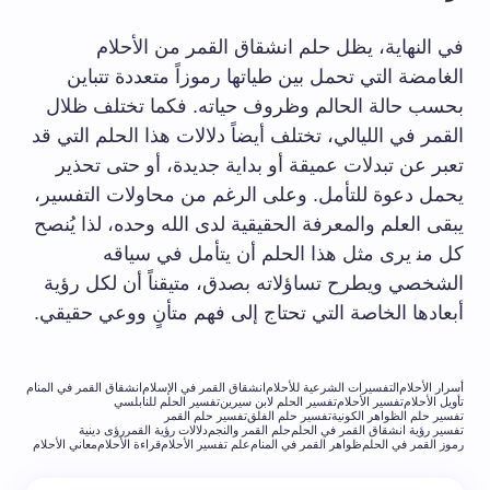
في النهاية، يظل حلم انشقاق القمر‍ من الأحلام
الغامضة ⁣التي تحمل بين ‌طياتها رموزاً ⁤متعددة تتباين
‌بحسب حالة الحالم وظروف حياته.⁣ فكما تختلف ظلال
القمر في​ الليالي، تختلف أيضاً دلالات هذا الحلم التي قد
تعبر عن تبدلات عميقة أو بداية جديدة، ⁣أو ⁢حتى تحذير
يحمل⁣ دعوة للتأمل.⁢ وعلى الرغم ⁤من محاولات ​التفسير،
يبقى العلم والمعرفة الحقيقية لدى الله وحده، لذا يُنصح
كل ⁣من‍ يرى مثل​ هذا الحلم أن يتأمل في سياقه
الشخصي ويطرح تساؤلاته بصدق، متيقناً أن لكل رؤية
أبعادها ⁢الخاصة ⁢التي ​تحتاج ⁤إلى فهم متأنٍ ووعي حقيقي.
أسرار الأحلام
التفسيرات الشرعية للأحلام
انشقاق القمر في الإسلام
انشقاق القمر في المنام
تأويل الأحلام
تفسير الأحلام
تفسير الحلم لابن سيرين
تفسير الحلم للنابلسي
تفسير حلم الظواهر الكونية
تفسير حلم الفلق
تفسير حلم القمر
تفسير رؤية انشقاق القمر في الحلم
حلم القمر والنجم
دلالات رؤية القمر
رؤى دينية
رموز القمر في الحلم
ظواهر القمر في المنام
علم تفسير الأحلام
قراءة الأحلام
معاني الأحلام