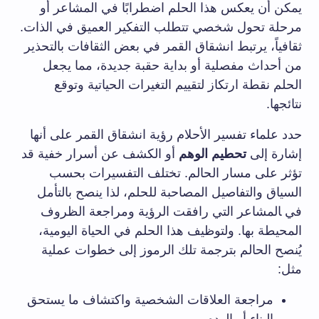
يمكن أن يعكس هذا ⁣الحلم اضطرابًا في⁢ المشاعر أو
مرحلة⁣ تحول شخصي تتطلب التفكير العميق في الذات.
ثقافياً، يرتبط انشقاق القمر في بعض ⁤الثقافات بالتحذير
من‌ أحداث مفصلية أو ⁢بداية حقبة ⁤جديدة، مما يجعل
الحلم نقطة ارتكاز لتقييم التغيرات⁢ الحياتية وتوقع
نتائجها.
حدد علماء ⁣تفسير الأحلام رؤية انشقاق القمر على أنها
إشارة إلى
تحطيم الوهم
أو الكشف عن أسرار خفية قد
⁢تؤثر على مسار الحالم. تختلف التفسيرات بحسب
⁤السياق والتفاصيل ⁢المصاحبة للحلم، لذا ينصح بالتأمل
في ‍المشاعر التي رافقت الرؤية ومراجعة الظروف
⁢المحيطة بها. ولتوظيف هذا الحلم في الحياة ⁢اليومية،
يُنصح الحالم بترجمة ⁤تلك الرموز إلى خطوات عملية
مثل:
مراجعة العلاقات الشخصية واكتشاف ما يستحق