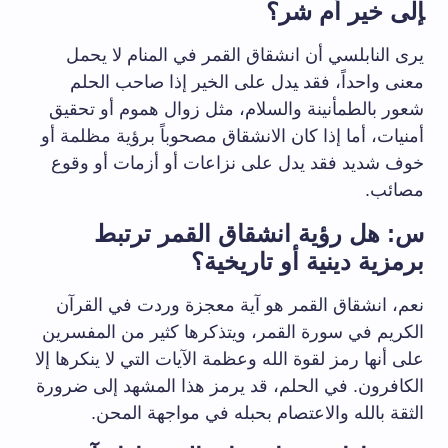
‍إلى خير أم شر؟
يرى النابلسي أن انشقاق القمر في المنام لا يحمل
معنى واحداً، فقد ‍يدل على الخير إذا صاحب الحلم
شعور بالطمأنينة والسلام،​ مثل زوال هموم أو تحقيق
أمنيات، أما إذا كان الانشقاق مصحوباً برؤية مظلمة أو
خوف شديد فقد ⁢يدل على​ نزاعات أو أزمات⁢ أو وقوع
مصائب.
س: هل ⁢رؤية انشقاق القمر ترتبط
برمزية دينية⁤ أو تاريخية؟
نعم، انشقاق⁢ القمر هو آية‍ معجزة وردت في القرآن
الكريم ‌في سورة القمر، ويتذكرها كثير من المفسرين
على​ أنها رمز لقوة ​الله وعظمة الآيات التي‌ لا⁢ ينكرها إلا
الكافرون. في الحلم، قد يرمز ⁣هذا المشهد‌ إلى ضرورة
الثقة ‌بالله والاعتصام بحبله في مواجهة المحن.