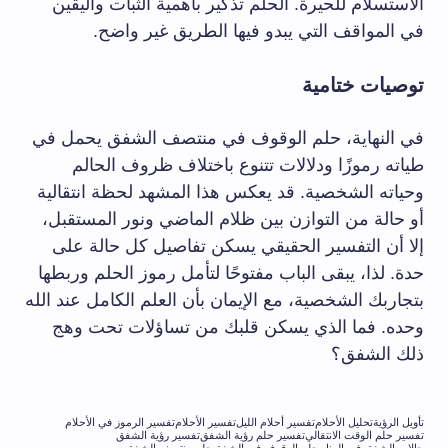
الاستسلام للحيرة. الحلم تذكير بأهمية الثبات واليقين
في المواقف التي يبدو فيها الطريق غير واضح.
توصيات ختامية
في النهاية، حلم الوقوف في منتصف الشفق يحمل في
طياته رموزًا ودلالات تتنوع باختلاف ظروف الحالم
وحياته الشخصية. قد يعكس هذا المشهد لحظة انتقالية
أو حالة من التوازن بين ظلام الماضي ونور المستقبل،
إلا أن التفسير الحقيقي يسكن تفاصيل كل حالة على
حدة. لذا، يبقى الباب مفتوحًا لتأمل رموز الحلم وربطها
بتجاربك الشخصية، مع الإيمان بأن العلم الكامل عند الله
وحده. فما الذي يسكن قلبك من تساؤلات تحت وهج
ذلك الشفق؟
تأويل الرؤية
تحليل الأحلام
تفسير أحلام الليل
تفسير الأحلام
تفسير الرموز في الأحلام
تفسير حلم الوقت الانتقالي
تفسير حلم رؤية الشفق
تفسير رؤية الشفق