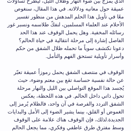
الذي يمزج بين ضوء النهار وظلال الليل، ليطرح تساؤلات
عميقة حول معانيه ودلالاته. في هذا المقال، سنغوص
معًا في تأويل هذا الحلم المدهش من منظور تفسير
الأحلام عند العلماء المسلمين، لنفكّ طلاسمه ونسبر غور
رسائله المخفية. وهل يحمل الوقوف عند هذا الحد
الفاصل إشارة إلى مرحلة انتقالية في حياة الحالم؟
دعونا نكتشف سوياً ما تحمله ظلال الشفق من حكم
وأسرار تأويلية تستحق الفهم والتأمل.
الوقوف في منتصف الشفق يحمل رموزاً عميقة تعبّر
عن حالة نفسية حساسة تقع بين معتم وضوء، حيث
يُجسد هذا الموقع التواصلي بين الليل والنهار مرحلة
تحول ذاتي داخل الحالم. في هذه اللحظة، يعكس
الشفق التردد والفرصة في آن واحد، فالظلام يُرمز إلى
الغموض أو القلق، بينما يشير الضوء إلى الأمل والبدايات
الجديدة.لذلك، فإن الوقوف هناك علامة على الوقوف
وسط مفترق طرق عاطفي وفكري، مما يجعل الحالم