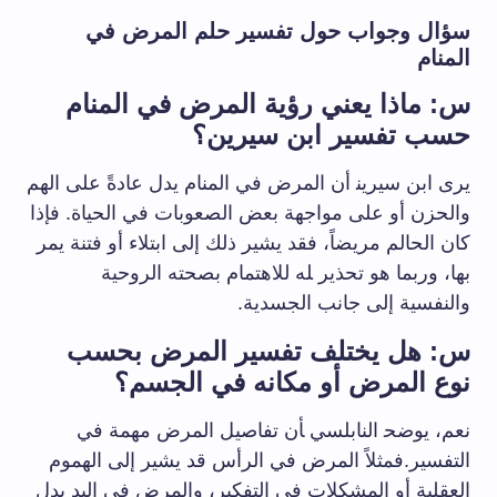
سؤال وجواب حول ⁣تفسير حلم المرض ​في
المنام
س: ماذا يعني رؤية​ المرض في المنام
حسب تفسير ابن سيرين؟
يرى ابن سيرين‍ أن المرض في المنام يدل عادةً على الهم
والحزن أو على مواجهة بعض ⁣الصعوبات في‌ الحياة. فإذا
كان الحالم ⁣مريضاً، فقد​ يشير⁢ ذلك إلى ⁣ابتلاء أو ⁢فتنة يمر
بها،​ وربما هو تحذير ‍له ⁣للاهتمام بصحته الروحية
والنفسية إلى جانب الجسدية.
س: هل يختلف تفسير المرض بحسب‌
نوع المرض أو مكانه في​ الجسم؟
نعم، يوضح‍ النابلسي ‍أن ‌تفاصيل المرض مهمة في
التفسير.فمثلاً المرض في الرأس قد يشير إلى الهموم
العقلية أو المشكلات في ⁢التفكير، والمرض ​في اليد يدل