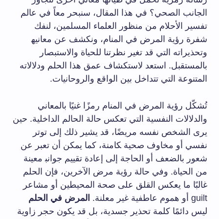
الجانب الصحي؟ في هذا المقال، سنبحر معاً في عالم
تفسير الأحلام ⁢من منظور العلماء ‌المسلمين، لنفك
شفرة رؤية المرض في المنام، ونكشف عن معانيه‍
وتحذيراته‌ التي قد تغير نظرتنا للحياة والاستبصار
بالمستقبل. استعد لاستكشاف ‌عمق هذا الحلم ودلالاته
المتنوعة التي تتداخل بين الواقع والروحانيات.
تُشكّل رؤية المرض في المنام رمزًا غنيًا بالمعاني
والدلالات النفسية التي تعكس حالة الحالم⁢ الداخلية. حين
⁤يرى الشخص نفسه مريضًا، قد​ يشير ذلك إلى توتر
نفسي أو مخاوف صحية ‍كامنة، كما⁢ يمكن أن تعبر عن
شعور بالضعف ⁤أو الحاجة إلى إعادة تقييم جوانب‍ معينة
من الحياة. وفي حالة رؤية مرض ⁢الآخرين، فإن​ الحلم
غالبًا ما يعكس القلق على صحة المحيطين أو مشاعر
⁣guilt أو هموم ⁣عاطفية غير معلنة.‍
المرض في الحلم
ليس دائمًا كلمة تحذير جسدية، بل قد​ يكون حجر زاوية