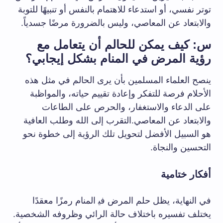
توتر نفسي، أو استدعاء ‌للاهتمام بالنفس⁤ أو تنبيهًا للتوبة
والابتعاد ⁣عن المعاصي، وليس بالضرورة‌ مرضًا جسدياً.
س: كيف يمكن للحالم أن ​يتعامل مع
رؤية المرض في المنام بشكل إيجابي؟
ينصح العلماء المسلمين بأن ⁢يرى الحالم في مثل هذه
⁢الأحلام فرصة للتفكر وإعادة تقييم حياته، والمواظبة
على الدعاء والاستغفار، والحرص على الطاعات
والابتعاد عن المعاصي.التقرب إلى الله وطلب العافية
هو السبيل الأفضل لتحويل تلك الرؤية إلى خطوة نحو
التحسين والنجاة.
أفكار ختامية
في النهاية، ⁢يظل حلم المرض ⁢في‍ المنام رمزًا معقدًا
يختلف تفسيره باختلاف حالة الرائي ⁢وظروفه​ الشخصية.