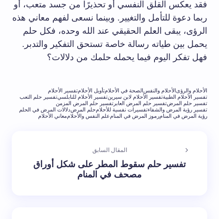
​فقد يعكس القلق النفسي أو تحذيرًا ⁤من جسد متعب، أو
ربما دعوة للتأمل والتغيير. وبينما نسعى لفهم معاني هذه
الرؤى، يبقى العلم⁤ الحقيقي عند⁢ الله وحده، فكل حلم
يحمل بين طياته ⁢رسالة خاصة تستحق التفكير والتدبر.
فهل​ تفكر اليوم⁢ فيما يحمله حلمك من دلالات؟
الأحلام والرؤى
الأحلام والنفس
الصحة في الأحلام
تأويل الأحلام
تفسير الأحلام
تفسير الأحلام الطبية
تفسير الأحلام لابن سيرين
تفسير الأحلام للنابلسي
تفسير حلم التعب
تفسير حلم المرض
تفسير حلم المرض العابر
تفسير حلم المرض المزمن
تفسير رؤية المرض والشفاء
تفسيرات نفسية للأحلام
حلم المرض
دلالات المرض في الحلم
رؤية المرض في المنام
رموز المرض في المنام
علم النفس والأحلام
معاني الأحلام
المقال السابق
تفسير حلم سقوط المطر على شكل أوراق
مصحف في المنام