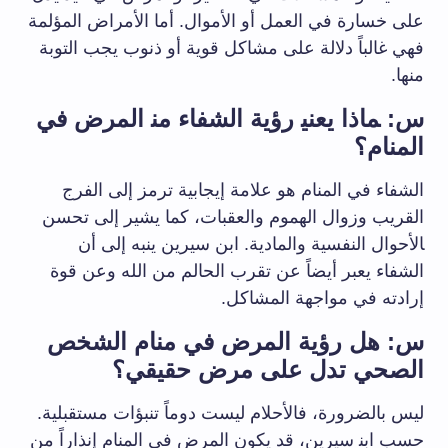
على خسارة في​ العمل أو الأموال. أما الأمراض المؤلمة
فهي غالباً دلالة على مشاكل قوية أو ذنوب يجب التوبة
منها.
س: ‍ماذا يعني‍ رؤية⁢ الشفاء من‍ المرض في
المنام؟
الشفاء في المنام هو علامة إيجابية⁢ ترمز ⁤إلى الفرج
القريب وزوال الهموم والعقبات، كما ⁢يشير إلى تحسن
‍الأحوال​ النفسية والمادية. ابن سيرين ينبه إلى أن
الشفاء يعبر أيضاً عن تقرب الحالم من الله ‌وعن قوة‌
إرادته في مواجهة المشاكل.
س: هل رؤية المرض في منام الشخص
الصحي تدل على مرض حقيقي؟
ليس بالضرورة، فالأحلام ليست دوماً تنبؤات مستقبلية.
حسب ابن‍ سيرين، قد يكون المرض في المنام إنذاراً من