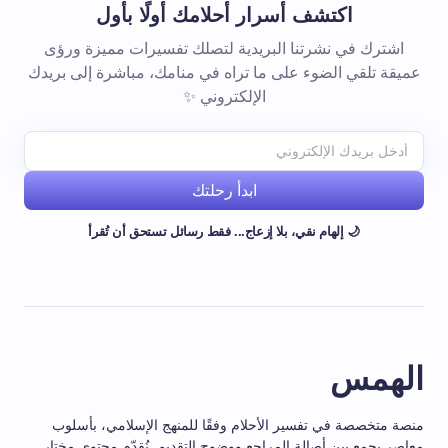
اكتشف أسرار أحلامك أولًا بأول
اشترك في نشرتنا البريدية لتصلك تفسيرات مميزة ورؤى
عميقة تلقي الضوء على ما تراه في منامك، مباشرة إلى بريدك
الإلكتروني ✨
ابدأ رحلتك
🌙 إلهام نقي، بلا إزعاج... فقط رسائل تستحق أن تُقرأ
الهمس
منصة متخصصة في تفسير الأحلام وفقًا للمنهج الإسلامي، بأسلوب
معاصر يجمع بين أصالة المراجع ووضوح التقديم. نُقدّم محتوى مختار