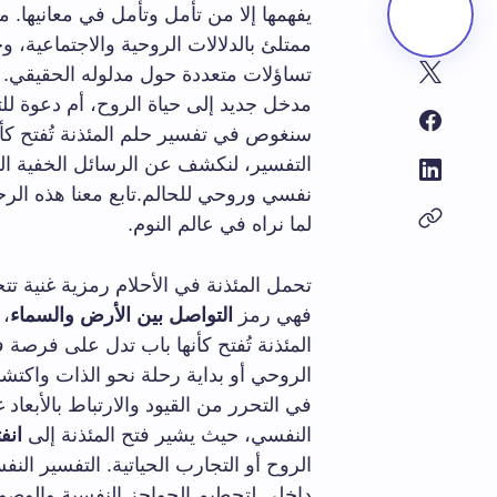
يفهمها إلا من تأمل وتأمل في معانيها. 
ممتلئ بالدلالات الروحية والاجتماعية، و
تساؤلات متعددة حول مدلوله الحقيقي. ما
مدخل جديد إلى حياة الروح، أم دعوة للت
سنغوص في تفسير حلم المئذنة تُفتح كأن
التفسير، لنكشف عن الرسائل الخفية الت
نفسي وروحي للحالم.تابع معنا هذه الرحل
لما نراه في عالم النوم.
تحمل المئذنة في الأحلام رمزية غنية تت
فهي رمز
التواصل بين الأرض والسماء
، 
المئذنة تُفتح كأنها باب تدل على فرصة 
الروحي أو بداية رحلة نحو الذات واكتش
في التحرر من القيود والارتباط بالأبعاد غ
النفسي، حيث يشير فتح المئذنة إلى
انف
الروح أو التجارب الحياتية. التفسير الن
داخلي لتحطيم الحواجز النفسية والوصو