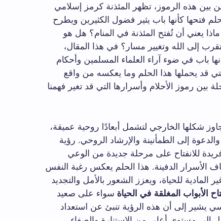
من بين هذه الرموز، تظهر المئذنة كرمز إسلامي
حلم فتحها كأنها باب يثير فضول الكثيرين ويطرح
ذا يعني أن تُفتح المئذنة في المنام؟ هل هو
قرب إلى الله وتغيير مسار؟ في هذا المقال،
ها باب في ضوء آراء العلماء المسلمين وأحكام
ي قد يحملها هذا الحلم وما يعكسه من واقع
ة بين رموز الأحلام وأسرارها التي قد تغير فهمنا
جاوز شكلها الخارجي لتشمل أبعادًا روحية عميقة،
والدعوة إلى الطمأنينة والإرشاد الروحي. رؤية
فريدة للانفتاح على مرحلة جديدة من الوعي
اف الأسرار الدفينة. هذا الحلم يعكس رغبة النفس
ير المادية للحياة، ويعزز الشعور بالأمل والتجديد
تاح الأبواب المغلقة في الحياة
سواء على صعيد
فسي يشير إلى أن هذه الرؤية تنبئ عن استعداد
ل إلى مستوى أعلى من الاستنارة والصفاء