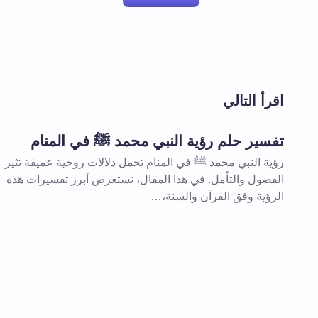
لن يتم نشر عنوان بريدك الإلكتروني.
الحقول 
اقرأ التالي
اسم *
تفسير حلم رؤية النبي محمد ﷺ في المنام
رؤية النبي محمد ﷺ في المنام تحمل دلالات روحية عميقة تثير
تعليقك *
الفضول والتأمل. في هذا المقال، نستعرض أبرز تفسيرات هذه
الرؤية وفق القرآن والسنة،…
احفظ اسمي والبريد الإلكتروني في هذا
المقبلة في تعليقي.