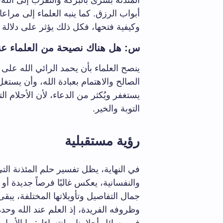
المئذنة بشرى بالبركة والتقرب إلى الله
أبواب الرزق. كما ينبه العلماء إلى مراع
وكيفية فتحها، فكل ذلك يؤثر على دلالة 
س: هل هناك نصيحة من العلماء عند
ينصح العلماء بأن يحمد الرائي الله على
الصالح والاهتمام بعبادة الله، وأن يست
يستغفر ويُكثر من الدعاء، لأن الأحلام ا
التوبة والخير.
رؤية مستقبلية
في النهاية، يظل تفسير حلم المئذنة التي تُ
والنفسانية، يعكس غالبًا فرصاً جديدة أ
جمال التفاصيل وتأويلاتها المختلفة، يب
وظروفه الفريدة، إذ العلم عند الله وحده.