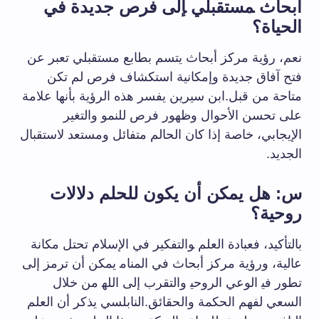
أبحاث ‍مستقبلي ‍إلى‌ فرص جديدة في​
الحياة؟
نعم، رؤية مركز ​أبحاث ​يتسم بطابع مستقبلي تعبر ‌عن
فتح ⁤آفاق جديدة وإمكانية‌ استكشاف فرص لم تكن
متاحة‌ من⁣ قبل.ابن سيرين​ يفسر هذه الرؤية بأنها⁣ علامة
على تحسن الأحوال​ وظهور فرص ​للنمو⁤ والتغير
الإيجابي،⁢ خاصة إذا كان الحالم متفائل ومستعد لاستقبال⁣
الجديد.
س: هل يمكن أن⁣ يكون للحلم دلالات
روحية؟
بالتأكيد، فعبادة العلم ‍والتفكير في الإسلام ​تحتل مكانة ​
عالية، ورؤية ⁤مركز أبحاث في المنام‍ يمكن أن ترمز إلى
تطور في‍ الوعي​ الروحي‍ والتقرب إلى الله‍ من ⁣خلال
السعي ‌لفهم⁣ الحكمة والحقائق.النابلسي يذكر أن العلم