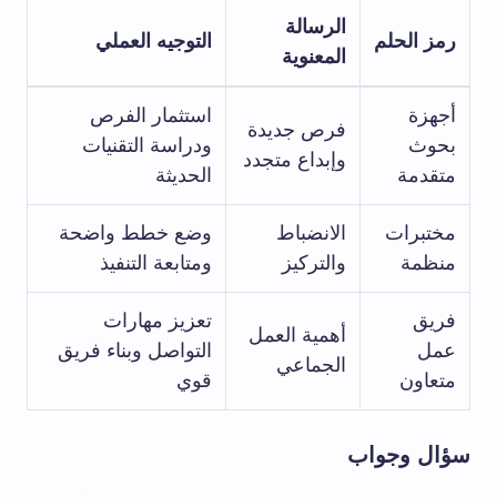
الرسالة⁣
رمز الحلم
التوجيه العملي
المعنوية
أجهزة
استثمار‌ الفرص
فرص جديدة​
بحوث
ودراسة التقنيات
وإبداع متجدد
متقدمة
الحديثة
مختبرات
الانضباط
وضع خطط⁣ واضحة
منظمة
والتركيز
ومتابعة التنفيذ
فريق
تعزيز مهارات
أهمية ‌العمل
عمل
التواصل وبناء فريق
الجماعي
متعاون
قوي
سؤال وجواب