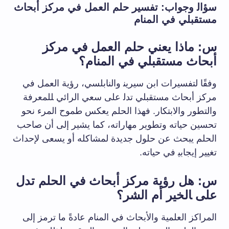
سؤال‍ وجواب: تفسير حلم العمل في مركز أبحاث
مستقبلي‌ في المنام
س: ماذا‍ يعني ⁣حلم⁣ العمل في مركز
أبحاث مستقبلي⁤ في المنام؟
وفقًا لتفسيرات ابن ⁢سيرين‍ والنابلسي، رؤية العمل في
مركز ⁤أبحاث ⁢مستقبلي تدل‍ على سعي الرائي ‍للمعرفة
والتطور‌ والابتكار. فهذا ​الحلم يعكس ‌طموح ⁢المرء⁣ نحو
تحسين حياته وتطوير مهاراته، كما​ يشير إلى أن ⁢صاحب
الحلم يبحث عن حلول ‌جديدة لمشاكله أو يسعى لإحداث⁤
تغيير⁤ إيجابي‍ في⁣ حياته.
س: هل رؤية مركز أبحاث⁢ في الحلم تدل
على ‍الخير أم الشر؟
المراكز العلمية‍ والأبحاث في المنام عادةً ما ترمز إلى