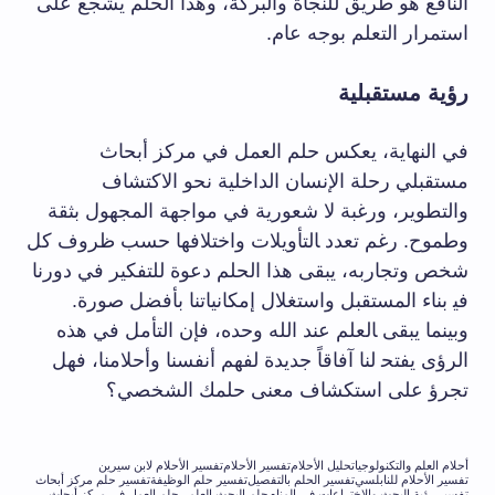
النافع هو‌ طريق ⁤للنجاة والبركة، وهذا ⁢الحلم⁣ يشجع على
استمرار​ التعلم بوجه عام.
رؤية مستقبلية
في النهاية، يعكس حلم⁢ العمل في مركز أبحاث
مستقبلي رحلة الإنسان الداخلية نحو الاكتشاف
والتطوير، ورغبة لا شعورية في مواجهة المجهول بثقة
وطموح. رغم تعدد ‍التأويلات واختلافها⁤ حسب ظروف كل
شخص وتجاربه،⁢ يبقى هذا الحلم‌ دعوة للتفكير في‌ دورنا
في‍ بناء ⁢المستقبل واستغلال إمكانياتنا ⁣بأفضل صورة.
وبينما يبقى ‍العلم عند الله⁤ وحده، فإن التأمل في هذه
الرؤى يفتح‍ لنا آفاقاً جديدة لفهم أنفسنا وأحلامنا، فهل
تجرؤ‍ على استكشاف معنى ⁤حلمك الشخصي؟
أحلام العلم والتكنولوجيا
تحليل الأحلام
تفسير الأحلام
تفسير الأحلام لابن سيرين
تفسير الأحلام للنابلسي
تفسير الحلم بالتفصيل
تفسير حلم الوظيفة
تفسير حلم مركز أبحاث
تفسير رؤية البحث والاختراعات في المنام
حلم البحث العلمي
حلم العمل في مركز أبحاث