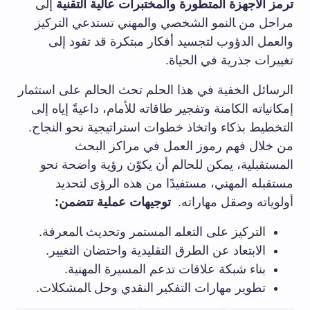
ترمز⁣ الأجهزة المتطورة والمختبرات عالية⁤ التقنية
إلى⁢
مراحل من ‍النمو‌ الشخصي والمهني تستدعي التركيز
والعمل الدؤوب لتجسيد أفكار مبتكرة قد تقود إلى
تغييرات جذرية ⁣في الحياة.
الرسائل‌ الخفية في هذا الحلم تحث الحالم على ⁤استثمار
إمكانياته الكامنة⁤ وتفجير طاقاته للأمام، داعيةً⁣ إياه إلى
التخطيط بذكاء واتخاذ خطوات استراتيجية ⁣نحو النجاح.
من خلال ​فهم رموز العمل في‌ مراكز البحث
المستقبلية،⁢ يمكن​ للحالم​ أن يكوّن رؤية‍ واضحة نحو
مستقبله المهني، مستفيدًا من‌ هذه الرؤى لتحديد⁤
أولوياته وصقل ⁤مهاراته. ​
توجيهات عملية تتضمن:
التركيز ‌على التعلم‍ المستمر وتحديث ‍المعرفة.
الابتعاد‌ عن الطرق التقليدية واحتضان ‌التغيير.
بناء شبكة⁢ علاقات ⁢تدعم المسيرة المهنية.
تطوير مهارات التفكير النقدي وحل ‍المشكلات.