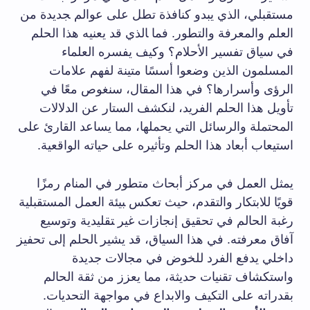
مستقبلي،‌ الذي ‌يبدو كنافذة تطل على عوالم ‍جديدة من
العلم والمعرفة والتطور. فما ‍الذي قد‌ يعنيه هذا الحلم
⁤في سياق تفسير⁣ الأحلام؟‍ وكيف يفسره ‌العلماء
المسلمون الذين وضعوا أسسًا متينة لفهم⁢ علامات
‌الرؤى وأسرارها؟ ‌في هذا المقال، سنغوص معًا في
تأويل هذا الحلم الفريد، لنكشف⁤ الستار عن الدلالات⁢
المحتملة والرسائل التي يحملها، مما⁣ يساعد⁣ القارئ على
استيعاب أبعاد​ هذا الحلم ‌وتأثيره على حياته⁢ الواقعية.
يمثل العمل في مركز أبحاث متطور في المنام رمزًا
قويًا للابتكار والتقدم، حيث تعكس ‍بيئة العمل المستقبلية
⁣رغبة الحالم في تحقيق إنجازات غير ‍تقليدية⁢ وتوسيع⁤
آفاق معرفته. في هذا⁢ السياق، ​قد يشير ‍الحلم إلى​ تحفيز⁤
داخلي يدفع ​الفرد للخوض في⁤ مجالات ⁤جديدة
واستكشاف تقنيات حديثة،⁣ مما يعزز⁢ من ثقة‍ الحالم‌
بقدراته على ⁣التكيف والابداع في مواجهة التحديات. ⁣