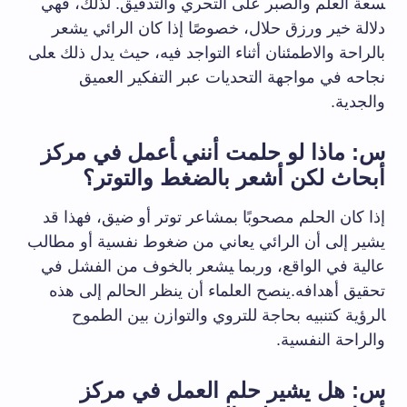
‍سعة العلم ‌والصبر على التحري والتدقيق.⁢ لذلك، فهي
دلالة خير ورزق ⁣حلال، ​خصوصًا إذا كان الرائي يشعر
بالراحة⁢ والاطمئنان أثناء التواجد فيه، حيث يدل ذلك ‍على
نجاحه في مواجهة التحديات عبر التفكير ‌العميق
والجدية.
س: ماذا لو⁢ حلمت أنني ‍أعمل في مركز
أبحاث لكن أشعر بالضغط والتوتر؟
إذا كان الحلم مصحوبًا بمشاعر​ توتر أو ضيق، فهذا قد
يشير إلى أن الرائي يعاني من⁢ ضغوط نفسية أو مطالب
عالية في الواقع، وربما ‍يشعر بالخوف من الفشل في​
تحقيق أهدافه.ينصح العلماء أن‌ ينظر الحالم إلى هذه
‍الرؤية كتنبيه بحاجة للتروي والتوازن بين الطموح
والراحة النفسية.
س: هل يشير حلم‌ العمل‌ في​ مركز