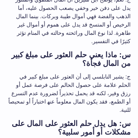
يدل على دفن خير ‌وخفي ⁤يصعب الحصول عليه، أما
الذهب والفضة فهي ⁤أموال طيبة وبركات. بينما المال
الرخيص أو المتسخ قد يدل على هموم أو أموال غير
طاهرة. لذا نوع⁤ المال ورائحته وحالته في⁣ المنام تؤثر
كثيرًا في التفسير.
س: ماذا يعني حلم العثور على مبلغ كبير
من المال فجأة؟
ج: يشير النابلسي إلى أن العثور على مبلغ كبير في⁢
الحلم علامة على حصول الحالم على فرصة عمل أو
رزق ⁢وفير، لكنه قد يحمل تحذيراً لضرورة عدم التسرع
أو الطمع، فقد يكون المال معلوماً عنه‍ اختباراً‌ أو تمحيصاً
للنية.
س: هل يدل ⁢حلم العثور على المال على
مشكلات أو أمور سلبية؟