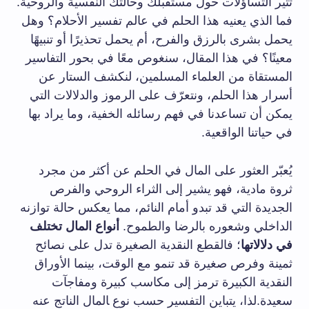
تثير التساؤلات حول مستقبلك وحالتك النفسية والروحية.
فما⁢ الذي يعنيه هذا الحلم في عالم تفسير الأحلام؟ وهل
يحمل بشرى⁣ بالرزق​ والفرح، أم يحمل تحذيرًا أو تنبيهًا
معينًا؟ في هذا المقال، سنغوص معًا في بحور التفاسير
المستقاة من العلماء المسلمين، لنكشف الستار عن
أسرار هذا الحلم،‌ ونتعرّف⁤ على الرموز والدلالات التي
يمكن أن تساعدنا ⁢في فهم رسائله الخفية، وما يراد بها
في حياتنا الواقعية.
يُعبّر العثور على المال في الحلم عن أكثر من مجرد⁢
ثروة ​مادية، فهو يشير إلى الثراء الروحي والفرص
الجديدة التي قد تبدو أمام النائم، مما ​يعكس⁤ حالة توازنه
الداخلي ⁢وشعوره بالرضا والطموح.
أنواع المال تختلف
في دلالاتها
؛ فالقطع النقدية ⁢الصغيرة تدل على نصائح
ثمينة وفرص صغيرة قد تنمو ​مع الوقت، بينما الأوراق
النقدية الكبيرة ترمز ⁣إلى مكاسب كبيرة ومفاجآت
سعيدة.لذا، يتباين التفسير حسب نوع ‍المال الناتج عنه