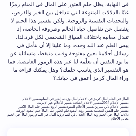
في النهاية، يظل حلم العثور على المال في المنام ‌رمزًا
غنيًا بالدلالات ‌المتنوعة التي تتداخل بين الخير والفرص،
والتحديات النفسية والروحية. ولكن تفسير هذا الحلم لا
ينفصل عن تفاصيل حياة ‌الحالم وظروفه الخاصة، إذ
تتبدل معانيه باختلاف السياق الشخصي لكل فرد.لذا،
يبقى العلم عند الله وحده، وما علينا إلا​ أن نتأمل في
رسائل أحلامنا بعين مفتوحة وقلب متيقظ، متسائلين‍ عن
ما تود النفس أن تعلّمه لنا‌ عبر هذه الرموز‍ الغامضة. فما
هو التفسير ⁣الذي يناسب حلمك؟ وهل يمكنك قراءة ما
⁤وراء ​المال كرمز أعمق⁤ في حياتك؟
المال في الحلم
المال كرمز في الأحلام
المال وزيادة الخير في المنام
تفسير الأحلام
تفسير الأحلام 2024
تفسير الأحلام الشائعة
تفسير الأحلام عبر الإنترنت
تفسير الأحلام لابن سيرين
تفسير الأحلام للنقود
تفسير الرؤى
تفسير حلم المال الكثير
تفسير حلم النقود المعدنية
تفسير رؤية النقود
حلم العثور على المال
حلم النقود الورقية
دلالات المال في الحلم
رؤية المال الحلال في المنام
رؤية المال في المنام
رموز المال في الحلم
معاني الأحلام