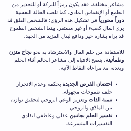
مشاعر مختلفة، فقد يكون رمزاً للبركة أو للتحذير من‌
الطمع أو الإنغماس المادي. كما تلعب الحالة النفسية
دوراً محورياً
في ⁣تشكيل هذه الرؤى؛ فالشخص القلق⁤ قد
يرى المال كعبء أو غير⁤ مستقر، بينما الشخص الطموح
قد يراه بشارة خير ودافع لبذل المزيد من الجهد.
للاستفادة من حلم المال والاسترشاد به نحو
نجاح متزن
وطمأنينة
، ينصح ‍الانتباه إلى مشاعر الحالم أثناء الحلم
وبعده، مع‍ مراعاة النقاط الآتية:
احتضان الفرص الجديدة
بحكمة وعدم الانجرار
خلف ​طموحات مجهولة.
تنمية‍ الذات
وتعزيز الوعي الروحي لتحقيق توازن
بين المادّي والروحي.
تفسير الحلم بجانبين
عقلي وعاطفي لتفادي
التفسيرات المتسرعة.