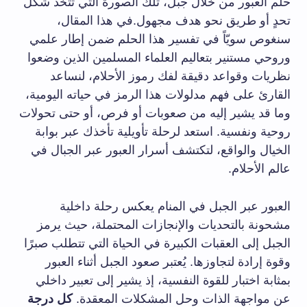
حلم العبور من خلال جبل، تلك الصورة التي تتخذ شكل
تحدٍ أو طريق نحو هدف مجهول.في هذا المقال،
سنغوص سويّاً في تفسير هذا الحلم ضمن إطار علمي
وروحي مستنير بتعاليم العلماء المسلمين الذين وضعوا
نظريات وقواعد دقيقة لفك رموز الأحلام، لنساعد
القارئ على فهم مدلولات هذا الرمز في حياته اليومية،
وما قد يشير إليه من صعوبات أو فرص، أو حتى تحولات
روحية ونفسية. استعد لرحلة تأويلية تأخذك عبر بوابة
الخيال والواقع، لتكتشف أسرار العبور عبر الجبال في
عالم الأحلام.
العبور عبر الجبل في المنام يعكس رحلة داخلية
مشحونة بالتحديات والإنجازات المحتملة، حيث يرمز
الجبل إلى العقبات الكبيرة في الحياة التي تتطلب صبرًا
وقوة إرادة لتجاوزها. يُعتبر صعود الجبل أثناء العبور
بمثابة اختبار للقوة النفسية، إذ يشير إلى تعبير داخلي
عن مواجهة الذات وحل المشكلات المعقدة.
كل درجة