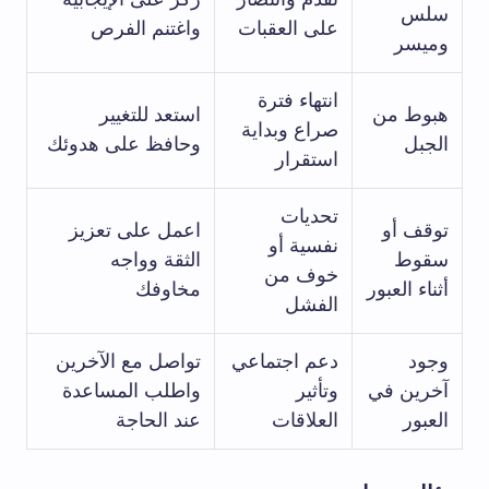
سلس
على العقبات
واغتنم الفرص
وميسر
انتهاء فترة
هبوط من
استعد للتغيير
صراع وبداية
الجبل
وحافظ على هدوئك
استقرار
تحديات
توقف أو
اعمل على تعزيز
نفسية أو
سقوط
الثقة وواجه
خوف من
أثناء العبور
مخاوفك
الفشل
وجود
دعم اجتماعي
تواصل مع الآخرين
آخرين في
وتأثير
واطلب المساعدة
العبور
العلاقات
عند الحاجة