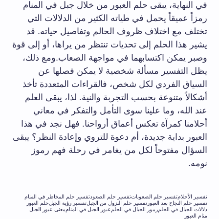
في النهاية، يبقى حلم العبور من خلال جبل في المنام
رمزاً عميقاً يحمل في طياته الكثير من الدلالات التي
تختلف مع اختلاف ظروف الحالم وتفاصيل حياته. قد
يشير هذا الحلم إلى تحديات تنتظر من يراها، أو إلى قوة
وصبر يمكن اكتسابهما في مواجهة الصعاب.ومع ذلك،
يظل التفسير مسألة شخصية لا يمكن فصلها عن
السياق الفردي لكل شخص، فالقراءات المتعددة تأخذ
أشكالاً متنوعة بحسب التجربة والنية. لذا، يبقى العلم
عند الله، وما علينا سوى التأمل والتفكر في معاني
أحلامنا كمرآة تعكس أعماق أرواحنا. فهل نجد في هذا
العبور بداية جديدة، أم دعوة للتروي وإعادة النظر؟ يبقى
السؤال مفتوحاً لكل من يغامر في رحلة فهم رموز
نومه.
تفسير الأحلام
تفسير حلم الصعوبات
تفسير حلم الصعود
تفسير حلم المخاطر في المنام
تفسير حلم النجاح بعد العبور
تفسير حلم النزول من الجبل
تفسير رؤية الجبل
حلم العبور
دلالات الجبال في الحلم
رموز الجبال في الحلم
عبور الجبل في المنام
معنى عبور الجبل
منام العبور