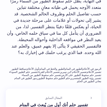
في النهاية، يظل حلم سقوط الطيور من السماء رمزًا
متعدد الأوجه يحمل في طياته معانٍ مختلفة تتباين
حسب تفاصيل الحلم وظروف الحالم الشخصية. قد
يشير إلى تحولات أو علامات على مرحلة جديدة في
الحياة، أو يعكس قلقًا دفينًا ينتظر التفسير. لذا، من
الضروري أن يتأمل كل منا في سياق حلمه الخاص، وأن
يعيد النظر في مواقعه الداخلية وأحواله المحيطة.
فالتفسير الحقيقي لا يتأتّى إلا بفهم عميق، والعلم عند
الله وحده. فما الذي يرغب حلمك في إخبارك به؟
الرموز في الأحلام
الطيور في المنام
الطيور والحظ في المنام
تأويل الأحلام
تساقط الطيور
تفسير الأحلام
تفسير الأحلام لابن سيرين
تفسير الأحلام للعزباء
تفسير حلم الطيور السوداء
تفسير حلم سقوط الطيور على الأرض
تفسير حلم سقوط الطيور من السماء
تفسير رؤية الطيور للمفسرين
حلم الطيور
حلم سقوط الطيور
رموز الطيور في المنام
معاني الطيور في الحلم
المقال السابق
تفسير حلم أنك أول من يُبعث في المنام