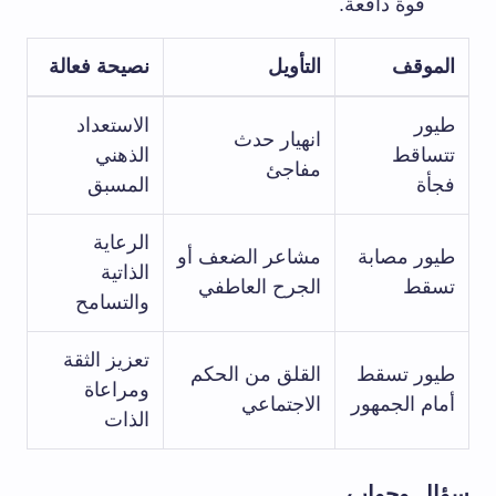
قوة دافعة.
الموقف
التأويل
نصيحة فعالة
طيور
الاستعداد
انهيار حدث
تتساقط
الذهني
مفاجئ
فجأة
المسبق
الرعاية
طيور مصابة
مشاعر الضعف أو
الذاتية
تسقط
الجرح العاطفي
والتسامح
تعزيز الثقة
طيور تسقط
القلق من الحكم
ومراعاة
أمام الجمهور
الاجتماعي
الذات
سؤال وجواب