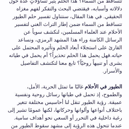
تتساقط من السماء؟ هذا الحلم يثير تساؤلاتٍ عدة حول
دلالاته وأسبابه، فيقتضي البحث والتفكر لفهم مغزاه
الحقيقي. في هذا المقال، سنتناول تفسير حلم الطيور
تتساقط من السماء ضمن إطار التراث الغني لتفسير
الأحلام عند العلماء المسلمين، لنكشف سوياً عن
الرسائل الكامنة وراء هذا المشهد الرمزي، ونساعد
القارئ على استجلاء أبعاد الحلم وتأثيره المحتمل على
حياته.فهل يحمل هذا الحلم تحذيراً؟ أم يحمل في طياته
بشرى أو تنبيهاً روحيّاً؟ تابع معنا لتكتشف التفاصيل
والأسرار.
الطيور في الأحلام
غالبًا ما تمثل الحرية، الأمل،
والطموح، إذ تحمل في طياتها رسائل روحية ونفسية
عميقة. رؤية الطيور تنقل لنا أحاسيس مختلفة تتغير
باختلاف أنواعها وألوانها وحركاتها، لكنها عمومًا تشير إلى
رغبة داخلية في التحرر أو السعي نحو أهداف سامية.
عندما تتحول هذه الرؤية إلى مشهد سقوط الطيور من