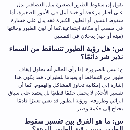
يقول إن سقوط الطيور الصغيرة مثل العصافير يدل
على أخبار مزعجة أو خيبة أمل في الأمور الصغيرة، أما
سقوط النسور أو الطيور الكبيرة فقد يدل على خسارة
في منصب أو مكانة اجتماعية.كما أن لون الطيور وحالتها
(ميتة أو حية) يدخلان في التفسير.
س: هل رؤية الطيور تتساقط من السماء
نذير شر دائمًا؟
ج: ليس بالضرورة. إذا رأى الحالم أنه يحاول إيقاف
طيور من التساقط أو يعيدها للطيران، فقد يكون هذا
إشارة إلى إمكانية تجاوز المشاكل والهموم. كما أن
تفسير الأحلام لا يحمل حكمًا قطعيًا بل يعتمد على سياق
الرائي وظروفه، ورؤية الطيور قد تعني تغييرًا قادمًا
يحتاج إلى حكمة وصبر.
س: ما هو الفرق بين تفسير سقوط
الطيور وبين رؤية الطيور الميتة؟