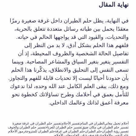
نهاية المقال
في النهاية، يظل حلم الطيران داخل غرفة صغيرة رمزًا
معقدًا يحمل بين طياته رسائل متعددة تتعلق بالحرية،
والتحديات، والقيود التي قد يواجهها الحالم في حياته.
فلفهم هذا الحلم بشكل أدق، لا بد من النظر إلى
تفاصيل الحالة الشخصية والظروف المحيطة، إذ أن
التفسير يتغير بتغير السياق والمشاعر المصاحبة. وبينما
تسعى النفس إلى التحليق والانطلاق، يذكّرنا هذا الحلم
بأن حدودنا أحيانًا ليست إلا تحديات قابلة للفهم والتجاوز.
ومع ذلك، يبقى العلم الكامل عند الله وحده، لذا ندعوك
للتأمل بعمق في أحلامك وطرح تساؤلاتك كخطوة نحو
معرفة أعمق لذاتك وعالمك الداخلي.
أحلام تحمل معاني
الطيران في المنام
تفسير الأحلام
تفسير حلم الطيران في غرفة صغيرة
تفسير حلم الطيران في مكان ضيق
تفسير حلم الطيران للعزباء
تفسير حلم الطيران والخوف
تفسير رؤية الطيران
حلم الطيران
حلم الطيران في غرفة
حلم الطيران للمتزوجة
رموز الأحلام
علم النفس والأحلام
غرفة صغيرة في الحلم
معاني الأحلام