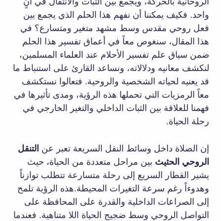
الروحانية بالحركة، ويجمع بين الثبات والانتقال في آنٍ
واحد. فكيف يمكننا أن نفهم هذا الحلم الذي يجمع بين
فعل روحي مقدس وسط مشهد متغير ومتسارع؟ في
هذا المقال، سنغوص معاً في أعماق تفسير هذا الحلم
ضمن سياق علم تفسير الأحلام عند العلماء المسلمين،
لنكشف معانيه ودلالاته، ونساعد القارئ على استنباط ما
قد يعنيه لحياته الشخصية والروحية. فتعالوا نستكشف
معاً الرمزيات التي تحملها هذه الرؤية، ومدى تأثيرها في
فهمنا للعلاقة بين الثبات الداخلي والتغير الخارجي في
رحلة الحياة.
إن الصلاة داخل وسائط النقل السريعة تعبر عن
التنقل
الروحي الحثيث
بين مراحل متعددة من الحياة، حيث
يشير القطار السريع إلى رحلة متسارعة تتطلب توازناً
وهدوءاً رغم سرعة التغيرات المحيطة.هذه الرؤية تلمح
إلى الصراعات الداخلية والقدرة على المحافظة على
التواصل الروحي وسط ضجيج الحياة اللا متناهية. فعندما