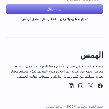
ابدأ رحلتك
🌙 إلهام نقي، بلا إزعاج... فقط رسائل تستحق أن تُقرأ
الهمس
منصة متخصصة في تفسير الأحلام وفقًا للمنهج الإسلامي، بأسلوب
معاصر يجمع بين أصالة المراجع ووضوح التقديم. نُقدّم محتوى مختار
بعناية ليمكّنك من فهم رسائل منامك واستيعاب معانيه العميقة.
جميع الحقوق محفوظة © 2025 — موقع الهمس.