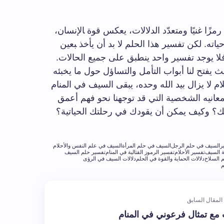
زًا غنيًا ومتعدّد‍ الدلالات، يعكس قوة ‍الإنسان،
ياته. لكن تفسير هذا⁤ الحلم لا ‌بد​ أن يأخذ ‍بعين
لا​ يوجد تفسير واحد ينطبق ⁣على جميع الحالات.
 يفتح لنا‍ أبواب ‌التأمل والتساؤل حول⁤ ما​ يخبئه
حلام لا يزال بيد الله وحده، يبقى السيف في ​المنام
ي معانيه الشخصية التي قد توجهنا ​نحو فهم أعمق
حلمك؟ وكيف يمكن أن يقودك في رحلتك الحياتية؟
ر
السيف في حلم الرجل
السيف في حلم المرأة
السيف في علم النفس والأحلام
ة السيف
تفسير الأحلام
تفسير الرموز القتالية في المنام
تفسير حلم السيف
 السلاح
دلالات الحماية والقوة في الحلم
دلالات السيف في الرؤى
م
المقال السابق
مع تمثال فرعوني في المنام