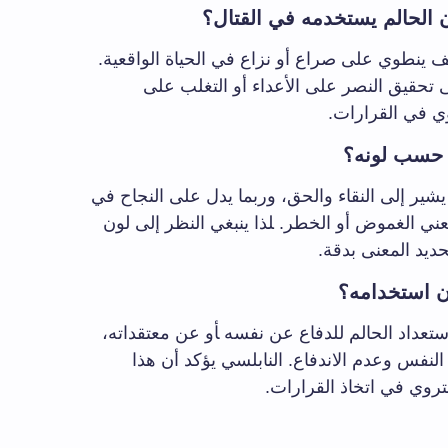
 الحالم يستخدمه في القتال؟
ف ينطوي على‌ صراع أو نزاع في ‌الحياة الواقعية.
لى تحقيق النصر ⁤على ⁤الأعداء أو⁣ التغلب‌ على
روي ⁣في القرارات.
 حسب لونه؟
شير ​إلى ⁤النقاء والحق، وربما يدل على‌ النجاح في
يعني الغموض أو الخطر. ‍لذا ينبغي النظر ​إلى لون
حديد المعنى بدقة.
‌ استخدامه؟
عداد⁤ الحالم للدفاع عن نفسه ‍أو عن معتقداته،⁣
فس وعدم الاندفاع. النابلسي‌ يؤكد ⁤أن هذا
تروي في اتخاذ ⁣القرارات.