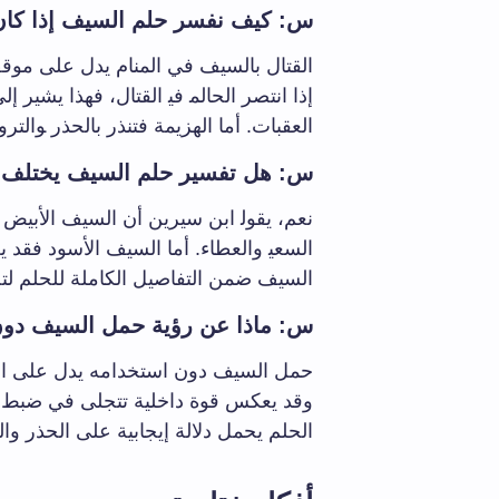
س: كيف نفسر ⁢حلم السيف إذا كان
القتال ‌بالسيف‌ في المنام يدل على موق
إذا انتصر الحالم‍ في‍ القتال، فهذا يشير إ
العقبات. أما⁣ الهزيمة فتنذر بالحذر ‍والت
س: ​هل تفسير حلم السيف يختلف
نعم، يقول‍ ابن سيرين أن السيف ⁣الأبيض ي
‌السعي‍ والعطاء. أما السيف الأسود فقد‍ 
السيف ضمن ​التفاصيل الكاملة⁤ للحلم لت
س: ⁢ماذا عن رؤية​ حمل السيف دون
حمل ⁢السيف ‌دون استخدامه‌ يدل على است
وقد يعكس قوة داخلية تتجلى⁢ في ضبط الن
الحلم يحمل دلالة إيجابية على الحذر وال