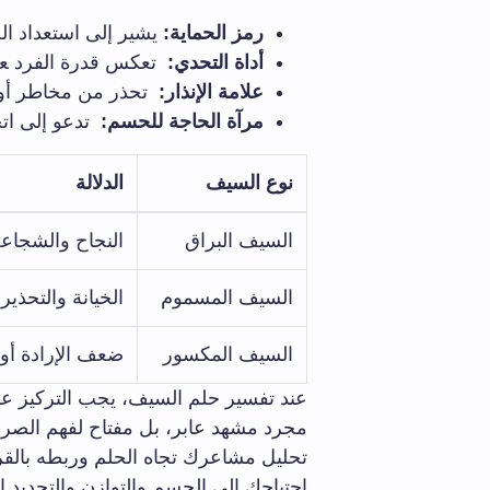
رمز الحماية:
⁢يشير إلى⁤ استعداد ا
أداة التحدي:
⁤ تعكس قدرة ⁢الفرد ‍ع
علامة الإنذار:
‍ تحذر من​ مخاطر أو
مرآة الحاجة للحسم:
⁣ تدعو إلى ات
نوع السيف
الدلالة
السيف البراق
النجاح والشجاع
السيف المسموم
الخيانة والتحذير
السيف المكسور
ضعف الإرادة أو 
عند⁤ تفسير حلم السيف، يجب التركيز على
مجرد مشهد⁣ عابر، بل مفتاح لفهم الصراع
تحليل مشاعرك تجاه ​الحلم⁣ وربطه بالقرارات
احتياجك إلى الحسم والتوازن والتجديد ⁤ال