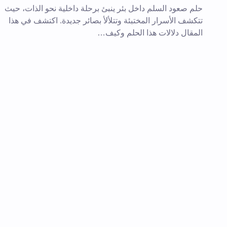
حلم صعود السلم داخل بئر ينبئ برحلة داخلية نحو الذات، حيث
تعليقك *
تتكشف الأسرار المختبئة وتتلألأ بصائر جديدة. اكتشف في هذا
المقال دلالات هذا الحلم وكيف…
احفظ اسمي والبريد الإلكتروني في هذا
المقبلة في تعليقي.
إرسال التعليق