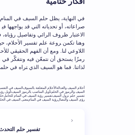
أفكار⁢ ختامية
في النهاية، يظل ⁣حلم السيف في المنام ‌رم
صراعاته، أو ⁢تحدياته التي قد يواجهها في‍ ح
الاعتبار ظروف الرائي وتفاصيل رؤياه، ف
وهنا تكمن ‍روعة علم تفسير​ الأحلام،​ حيث
اللاوعي ⁢لنا. ​ومع ⁤أن الفهم الحقيقي ⁢للأ
رمزًا‍ يستحق أن نتمعّن⁢ فيه ⁢ونتفكّر ف
لذاتنا.‌ فما هو السيف ‌الذي ‍تراه في 
أحلام السيف والعدالة
الأحلام المتعلقة بالسيوف
السيف في التفسي
السيف والرموز في الحلم
تأويل المناصب بالرموز السيف
تأويل رؤي
تفسير حلم نزول السيف
تفسير رؤية السيف في المنام للحامل
حلم
رؤى السيف والنضال
رؤية السيف في المنام
معنى السيف في الحل
تفسير حلم التحدث 