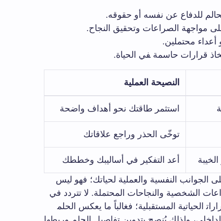
لحالم للدفاع عن نفسه أو ⁤حقوقه.
لى​ مواجهة الصراعات​ وتحقيق النجاح.
 أعداء محتملين.
خاذ قرارات حاسمة ‍في الحياة.
النصيحة العملية
ة
استثمر طاقتك ⁣نحو أهداف واضحة
توخّى الحذر ​وراجع ⁤علاقاتك
الخيبة
أعد التفكير في أساليبك وخططك
 الجوانب ​النفسية والعملية لحياتك؛ فهو ليس​
ات الشخصية ‌والنجاحات المحتملة. لا تتردد​ في
‍ الحياتية المستقبلية؛‍ فغالباً ما⁤ يعكس الحلم‍
داخلي، ⁣ولذلك ​يُنصح بتدوين تفاصيل ⁢الحلم وربطها