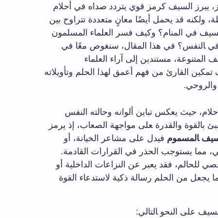
ز،⁢ يبرز السيف كرمز قوي يتردد صداه في ⁤أحلام
،⁢ ولكنه قد يحمل أيضًا ⁣معانٍ متعددة تتراوح بين⁣
⁢ السيف في المنام؟ وكيف فسر العلماء المسلمون
‌ في ‍النفس؟ في هذا ⁤المقال، سنغوص معًا‌ في​
 ​المتنوعة،⁣ مستندين‌ إلى آراء العلماء
مكين ⁣القارئ ⁣من ‌فهم ‌أعمق لهذا الحلم وتأويلاته
والروحي.⁤
حلام، حيث ‌يعكس⁣ تباين ألوانه وحالته النفس
بئ بالقوة والقدرة ‍على مواجهة الصعاب، إذ⁣ يرمز
سيف ‍المسموم
فيدل على ⁤مشاعر الخيانة، أو
لي، مما يستوجب الحذر في القرارات القادمة.
خصي للحالم، فقد يعبر عن النزاعات الداخلية أو
 ​يجعل من​ الحلم رسالة ذكية ⁢لاستدعاء القوة
يف على ⁢النحو ‍التالي: