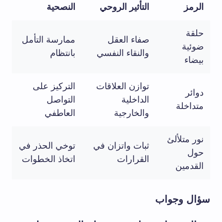
الرمز
التأثير الروحي
النصحية
حلقة
صفاء العقل
ممارسة التأمل
ضوئية
والنقاء النفسي
بانتظام
بيضاء
توازن العلاقات
التركيز على
دوائر
الداخلية
التواصل
متداخلة
والخارجية
العاطفي
نور متلألئ
ثبات واتزان في
توخي الحذر في
حول
القرارات
اتخاذ الخطوات
القدمين
سؤال وجواب