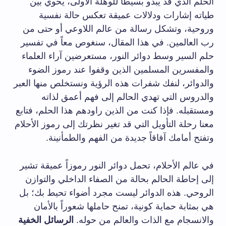
الحلم الذي قد يبدو بسيطاً للوهلة الأولى، يحوي بين
طياته إشارات ودلالات عميقة تعكس حالة نفسية
وروحية، وتشكل رسالة من عالم اللاوعي أو حتى من
رب العالمين. في هذا المقال، سنغوص معاً في تفسير
حلم السير وسط دوائر النور، مستعرضين آراء العلماء
والمفسرين المسلمين الذين وقفوا عند رموز الضوء
والدوائر، لنفك شفرات هذه الرؤية ونستخلص منها العبر
والدروس التي تهدي الحالم إلى فهم أعمق لذاته
ومستقبله. فإذا كنت من الذين راودهم هذا الحلم، فتابع
معنا رحلة التأويل التي قد تغير نظرتك إلى رموز الأحلام
وتفتح أمامك آفاقاً جديدة من الفهم والطمأنينة.
في عالم الأحلام، تحمل دوائر النور رموزاً عميقة تشير
إلى إحاطة الحالم بحالة من الصفاء الداخلي والتوازن
الروحي. هذه الدوائر ليست مجرد أضواء تحيط بك؛ بل
هي بمثابة حماية كونية، تمنح حاملها شعوراً بالأمان
والانسجام مع الذات والعالم من حوله.
الرسائل الخفية