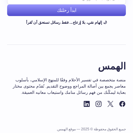
ابدأ رحلتك
🌙 إلهام نقي، بلا إزعاج... فقط رسائل تستحق أن تُقرأ
الهمس
منصة متخصصة في تفسير الأحلام وفقًا للمنهج الإسلامي، بأسلوب
معاصر يجمع بين أصالة المراجع ووضوح التقديم. نُقدّم محتوى مختار
بعناية ليمكّنك من فهم رسائل منامك واستيعاب معانيه العميقة.
جميع الحقوق محفوظة © 2025 — موقع الهمس.