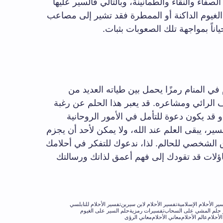
لصفاء والنقاء والطمأنينة، وبالتالي فالسير عليها
الغيوم الداكنة أو الممطرة فقد تشير إلى مصاعب
اناً بمواجهة تلك الصعوبات بثبات.
في المنام رمزًا يحمل بين طياته العديد من
ف الرائي ومشاعره. قد يعبر هذا الحلم عن رغبة
و قد يكون دعوة للتأمل في الأمور الروحانية
ير، يبقى العلم عند الله، ولا يمكن لأحد أن يجزم
 الشخصي للحالم. لذا، ندعوك للتفكر في أحلامك
ؤلات قد تقودك إلى فهم أعمق لذاتك ورسالتك
ير الأحلام الإسلامية
تفسير الأحلام لابن سيرين
تفسير الأحلام للنابلسي
 حلم المشي على السحاب
تفسيرات رمزية
حلم السير على الغيوم
لأحلام
عالم الأحلام
معاني الأحلام
معاني الرؤى