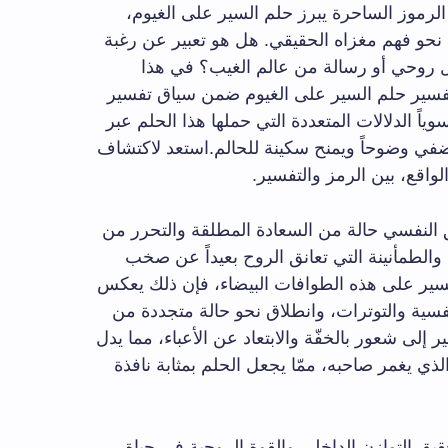
 الرموز الساحرة يبرز حلم السير على الغيوم،
ن نحو فهم مغزاه الحقيقي. هل هو تعبير عن رغبة
ال روحي أو رسالة من عالم الغيب؟ في هذا
فسير حلم السير على الغيوم ضمن سياق تفسير
ياً الدلالات المتعددة التي حملها هذا الحلم عبر
ضفي وضوحاً ويمنح سكينة للحالم.استعد لاكتشاف
لواقع، بين الرمز والتفسير.
 النفسي حالة من السعادة المطلقة والتحرر من
حة والطمأنينة التي تعانق الروح بعيداً عن صخب
ه يسير على هذه الطوافات البيضاء، فإن ذلك يعكس
سية والتوترات، وانطلاق نحو حالة متجددة من
 إلى شعور بالخفّة والابتعاد عن الأعباء، مما يدل
ذي يغمر صاحبه، ممّا يجعل الحلم بمثابة نافذة
قيق التوازن الداخلي والقوة الروحية في حياة