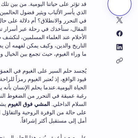
قد تؤثر على حياتنا اليومية. من بين تلك
الذي يأسر الألباب ويثير فضول الحالمي
في التحرر والانطلاق؟ أم دلالة على ح
المقال، سنأخذك في رحلة عبر أسرار ت
الأحلام عند العلماء المسلمين، لنكشف سو
التاريخ والدين، وكيف يمكن لفهمه أن ي
ما وراء الغيوم، حيث تجمع بين الخيال وا
يُجسد حلم السير على الغيوم في العمق
قيود الواقع، إذ تُعتبر الغيوم رمزاً للرا
الحياة اليومية.عندما يحلم الإنسان بأن
رغبة عميقة في التحرر من الضغوط النف
السلام الداخلي.
المشي فوق الغيوم
يشير
على حالة من الوفرة الروحية والتفاؤل ال
أمل إلى مستقبل أكثر إشراقاً.
على صعيد أعمق، يُنبه هذا الحلم إلى تح