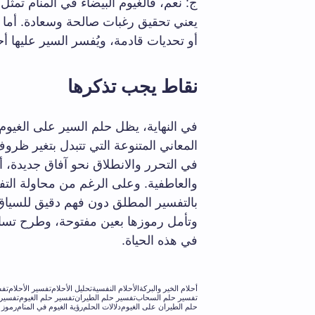
ج: نعم، فالغيوم البيضاء في المنام تمثل ا
يعني تحقيق رغبات صالحة وسعادة. أما 
أو تحديات قادمة، ويُفسر السير عليها أحي
نقاط يجب تذكرها
في النهاية، يظل حلم السير على الغيوم 
المعاني المتنوعة التي تتبدل بتغير ظرو
في التحرر والانطلاق نحو آفاق جديدة، أ
والعاطفية. وعلى الرغم من محاولة التفس
بالتفسير المطلق دون فهم دقيق للسياق
وتأمل رموزها بعين مفتوحة، وطرح تسا
في هذه الحياة.
أحلام الخير والبركة
الأحلام النفسية
تحليل الأحلام
تفسير الأحلام
تفس
تفسير حلم السحاب
تفسير حلم الطيران
تفسير حلم الغيوم
تفسير
حلم الطيران على الغيوم
دلالات الحلم
رؤية الغيوم في المنام
رموز ا