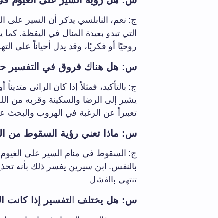
س: هل رؤية السير على الغيوم في 
ج: نعم، النابلسي يذكر أن السير على ا
التي تبدو بعيدة المنال في اليقظة. كما 
روحيًا أو فكريًا، وقد يدل أحياناً على 
س: هل هناك فروق في التفسير حس
ج: بالتأكيد، فمثلاً إذا كان الرائي متدين
يشير إلى الرضا والسكينة وقربه من الل
تعبيراً عن الرغبة في الهروب والبحث ع
س: ماذا تعني رؤية السقوط من ال
ج: السقوط في منام السير على الغيوم غا
بالنفس. ابن سيرين يفسر ذلك بأنه تحذير
تنتهي بالفشل.
س: هل يختلف التفسير إذا كانت ال