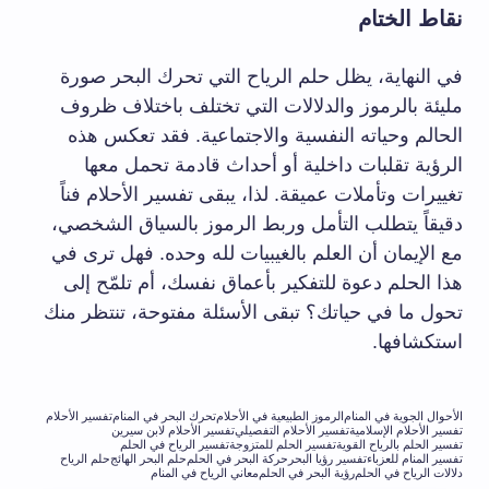
نقاط الختام
في النهاية، يظل حلم الرياح التي تحرك البحر صورة
مليئة بالرموز والدلالات التي تختلف باختلاف ظروف
الحالم وحياته النفسية والاجتماعية. فقد تعكس هذه
الرؤية تقلبات داخلية أو أحداث قادمة تحمل معها
تغييرات وتأملات عميقة. لذا، يبقى تفسير الأحلام فناً
دقيقاً يتطلب التأمل وربط الرموز بالسياق الشخصي،
مع الإيمان أن العلم بالغيبيات لله وحده. فهل ترى في
هذا الحلم دعوة للتفكير بأعماق نفسك، أم تلمّح إلى
تحول ما في حياتك؟ تبقى الأسئلة مفتوحة، تنتظر منك
استكشافها.
الأحوال الجوية في المنام
الرموز الطبيعية في الأحلام
تحرك البحر في المنام
تفسير الأحلام
تفسير الأحلام الإسلامية
تفسير الأحلام التفصيلي
تفسير الأحلام لابن سيرين
تفسير الحلم بالرياح القوية
تفسير الحلم للمتزوجة
تفسير الرياح في الحلم
تفسير المنام للعزباء
تفسير رؤيا البحر
حركة البحر في الحلم
حلم البحر الهائج
حلم الرياح
دلالات الرياح في الحلم
رؤية البحر في الحلم
معاني الرياح في المنام