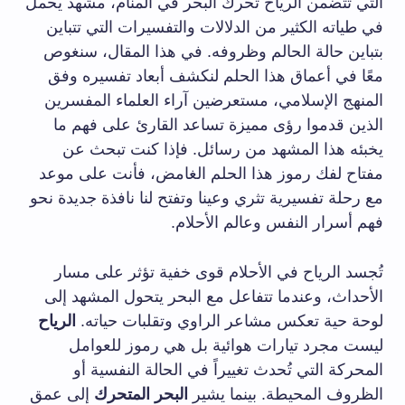
التي تتضمن الرياح تحرك البحر في المنام، مشهد يحمل
في طياته الكثير من الدلالات والتفسيرات التي تتباين
بتباين حالة الحالم وظروفه. في هذا المقال، سنغوص
معًا في أعماق هذا الحلم لنكشف أبعاد تفسيره وفق
المنهج الإسلامي، مستعرضين آراء العلماء المفسرين
الذين قدموا رؤى مميزة تساعد القارئ على فهم ما
يخبئه هذا المشهد من رسائل. فإذا كنت تبحث عن
مفتاح لفك رموز هذا الحلم الغامض، فأنت على موعد
مع رحلة تفسيرية تثري وعينا وتفتح لنا نافذة جديدة نحو
فهم أسرار النفس وعالم الأحلام.
تُجسد الرياح في الأحلام قوى خفية تؤثر على مسار
الأحداث، وعندما تتفاعل مع البحر يتحول المشهد إلى
لوحة حية تعكس مشاعر الراوي وتقلبات حياته.
الرياح
ليست مجرد تيارات هوائية بل هي رموز للعوامل
المحركة التي تُحدث تغييراً في الحالة النفسية أو
الظروف المحيطة. بينما يشير
البحر المتحرك
إلى عمق