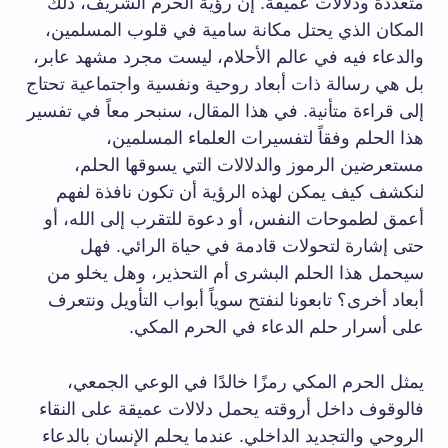
متعددة ودلالات عميقة. إن رؤية الحرم الشريف، ذلك
المكان الذي يحتل مكانة سامية في قلوب المسلمين،
والدعاء فيه في عالم الأحلام، ليست مجرد مشهد عابر،
بل هي رسالة ذات أبعاد روحية ونفسية واجتماعية تحتاج
إلى قراءة متأنية. في هذا المقال، سنبحر معاً في تفسير
هذا الحلم وفقاً لتفسيرات العلماء المسلمين،
مستعرضين الرموز والدلالات التي يسوقها الحلم،
لنكشف كيف يمكن لهذه الرؤية أن تكون نافذة لفهم
أعمق لطموحات النفس، أو دعوة للتقرب إلى الله، أو
حتى إشارة لتحولات قادمة في حياة الرائي. فهل
سيحمل هذا الحلم البشرى أم التحذير، وهل يخلو من
أبعاد أخرى؟ تابعونا لنفتح سوياً أبواب التأويل ونتعرف
على أسرار حلم الدعاء في الحرم المكي.
يمثل الحرم المكي رمزًا خالدًا في الوعي الجمعي،
فالوقوف داخل أروقته يحمل دلالات عميقة على النقاء
الروحي والتجديد الداخلي. عندما يحلم الإنسان بالدعاء