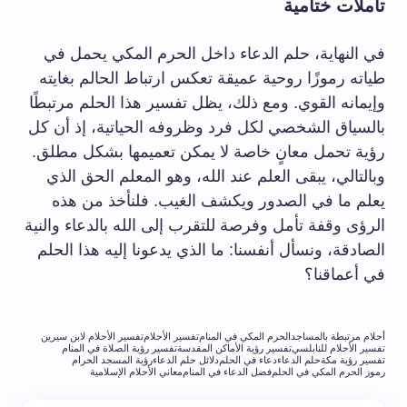
تأملات ختامية
في النهاية، حلم الدعاء داخل الحرم المكي يحمل في
طياته رموزًا روحية عميقة تعكس ارتباط الحالم بغايته
وإيمانه القوي. ومع ذلك، يظل تفسير هذا الحلم مرتبطًا
بالسياق الشخصي لكل فرد وظروفه الحياتية، إذ أن كل
رؤية تحمل معانٍ خاصة لا يمكن تعميمها بشكل مطلق.
وبالتالي، يبقى العلم عند الله، وهو المعلم الحق الذي
يعلم ما في الصدور ويكشف الغيب. فلنأخذ من هذه
الرؤى وقفة تأمل وفرصة للتقرب إلى الله بالدعاء والنية
الصادقة، ونسأل أنفسنا: ما الذي يدعونا إليه هذا الحلم
في أعماقنا؟
أحلام مرتبطة بالمساجد
الحرم المكي في المنام
تفسير الأحلام
تفسير الأحلام لابن سيرين
تفسير الأحلام للنابلسي
تفسير رؤية الأماكن المقدسة
تفسير رؤية الصلاة في المنام
تفسير رؤية مكة
حلم الدعاء
دعاء في الحلم
دلائل حلم الدعاء
رؤية المسجد الحرام
رموز الحرم المكي في الحلم
فضل الدعاء في المنام
معاني الأحلام الإسلامية