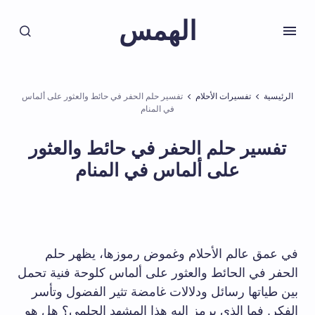
الهمس
الرئيسية
تفسيرات الأحلام
تفسير حلم الحفر في حائط والعثور على ألماس
في المنام
تفسير حلم الحفر في حائط والعثور
على ألماس في المنام
في عمق ‌عالم الأحلام وغموض رموزها، يظهر حلم
الحفر في الحائط والعثور ⁢على ألماس ⁢كلوحة ⁢فنية تحمل​
بين⁤ طياتها​ رسائل ودلالات غامضة ⁤تثير‍ الفضول ⁢وتأسر
الفكر. فما⁢ الذي يرمز إليه هذا المشهد الحلمي؟ هل هو