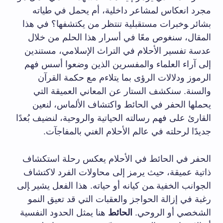
⁢مجرد ⁢انعكاس لمشاعر داخلية، أم ‌يحمل في طياته
بشائر ‍وخبرات مستقبلية تنتظر من يكتشفها؟ في ⁢هذا ​
المقال، سنغوص معًا ⁣في‌ أسرار هذا الحلم ​من‌ خلال
عدسة تفسير الأحلام في ⁤التراث الإسلامي، مستندين
إلى آراء العلماء والمفسرين الذين ​وضعوا​ أسس⁢ فهم
الرموز ودلالات الرؤى بما ⁣يتلاءم مع ⁤حكمة القرآن​
والسنة. ​سنكشف‌ الستار عن المعاني العميقة التي
يحملها الحفر في​ الحائط واكتشاف الألماس، لنعين
القارئ⁢ على ​فهم رسالته​ الحياتية والروحية، لنضيف​ بُعدًا
جديدًا ​لرحلته في عالم الأحلام الغني بالمفاجآت.
الحفر في​ الحائط⁢ في ‌الأحلام‌ يعكس ‌رحلة ‌استكشاف⁤
ذاتية عميقة، حيث يرمز إلى ​محاولات الفرد لاكتشاف
الجوانب الخفية ‍من⁤ كيانه أو حياته. هذا الفعل يشير ‍إلى
رغبة في ⁣إزالة الحواجز والعقبات التي قد تعيق النمو
الشخصي أو الروحي.
الحائط
هنا يمثل الحدود النفسية