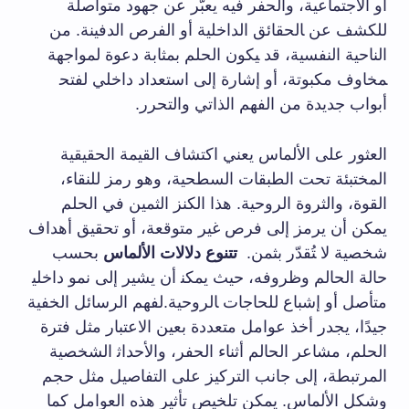
أو الاجتماعية، والحفر فيه​ يعبّر عن جهود‍ متواصلة
للكشف عن ‍الحقائق ‌الداخلية⁢ أو الفرص ‌الدفينة. من
الناحية النفسية، قد ‍يكون الحلم بمثابة دعوة لمواجهة
‍مخاوف مكبوتة،⁤ أو إشارة إلى ‌استعداد داخلي لفتح‍
أبواب جديدة من الفهم الذاتي والتحرر.
العثور على الألماس​ يعني اكتشاف القيمة الحقيقية
المختبئة تحت الطبقات السطحية، وهو رمز⁣ للنقاء،
القوة،⁣ والثروة ‌الروحية. هذا الكنز الثمين في الحلم
يمكن أن يرمز إلى فرص غير متوقعة، أو ⁢تحقيق أهداف
شخصية لا ‍تُقدّر بثمن. ⁤
تتنوع دلالات الألماس
بحسب
حالة الحالم وظروفه، حيث يمكن‍ أن ⁣يشير إلى نمو ⁤داخلي‍
متأصل أو إشباع​ للحاجات ‍الروحية.لفهم ⁤الرسائل الخفية
جيدًا، يجدر أخذ عوامل ⁣متعددة ⁤بعين الاعتبار ‌مثل‌ فترة
الحلم، مشاعر ⁢الحالم ‌أثناء الحفر، والأحداث‍ الشخصية‌
المرتبطة، إلى جانب ⁣التركيز ⁣على التفاصيل مثل حجم
وشكل الألماس. يمكن تلخيص تأثير ⁢هذه العوامل كما