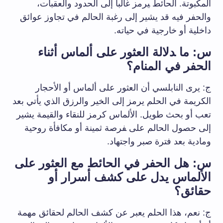
المكبوتة.⁤ الحائط ‍يرمز غالباً​ إلى الحدود والعقبات،
والحفر فيه قد يشير إلى رغبة ⁢الحالم في تجاوز عوائق
داخلية أو خارجية في حياته.
س: ما ‍دلالة العثور ⁣على ألماس أثناء
الحفر في المنام؟
ج: يرى النابلسي أن العثور على ألماس أو الأحجار
الكريمة في الحلم يرمز إلى الخير والرزق الذي يأتي بعد
تعب أو بحث طويل. الألماس⁤ كرمز ​للنقاء والقيمة​ يشير
⁣إلى حصول الحالم على ‍فرصة ثمينة أو مكافأة ⁤روحية
‌ومادية بعد فترة صبر واجتهاد.
س: هل⁢ الحفر في⁢ الحائط مع العثور على
الألماس يدل ​على كشف أسرار أو
حقائق؟
ج: نعم، هذا⁣ الحلم يعبر عن كشف⁢ الحالم لحقائق مهمة⁤