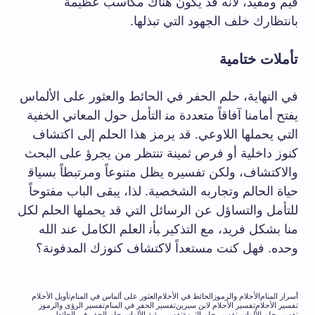
قيم​ ومفيد، لأنه​ قد‍ يكون هناك‌ مكاسب عظيمة
بانتظارك خلف الجهود التي تبذلها.
تأملات ⁣ختامية
في النهاية، حلم ‌الحفر في الحائط⁢ والعثور على الألماس
يفتح أمامنا آفاقاً⁢ متعددة من‍ التأمل حول⁤ المعاني الخفية
التي يحملها اللاوعي. قد ‌يرمز ⁢هذا الحلم إلى اكتشاف
كنوز داخلية ⁣أو فرص ثمينة‌ تنتظر من يجرؤ على البحث​
والاكتشاف، ولكن تفسيره يظل ⁢متنوعاً ومرتبطاً⁢ بسياق‍
حياة الحالم وتجاربه الشخصية. ​لذا، يبقى الباب مفتوحاً
للتأمل والتساؤل عن الرسائل​ التي قد يحملها الحلم لكل
​منا بشكل فريد، مع التذكير ‍بأن‍ العلم الكامل عند الله⁢
وحده. فهل كنت مستعداً لاكتشاف كنوزك المدفونة؟
أسرار المنام
الأحلام والرموز
الحائط في الأحلام
العثور على ألماس في المنام
تأويل الأحلام
تفسير الأحلام
تفسير الأحلام لابن سيرين
تفسير الحفر في المنام
تفسير الرؤى والرموز
تفسير حلم الألماس
تفسير حلم الثروة
تفسير رؤية الألماس
حلم الحفر في الحائط