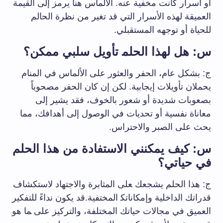
أو أسرار ⁢كانت مخفية⁢ عنه. الألماس هنا يرمز إلى القيمة
العميقة لهذه الأسرار التي قد تغير من ⁢نظرة الحالم
للحياة أو توجهه المستقبلي.
س: ⁢هل لهذا ‌الحلم‍ تأويل سلبي ممكن؟
ج: بشكل‌ عام، الحفر‌ والعثور‌ على⁤ الألماس في المنام‌
يحملان تأويلات ⁢إيجابية. لكن إن كان الحفر مصحوباً‍
بصعوبات​ شديدة أو ‌شعور بالخوف، فقد يشير ⁤إلى
معاناة نفسية أو تحديات في الوصول إلى أهدافك، مما ​
يحث على الصبر والاحتراس.
س: كيف يمكنني الاستفادة من هذا‍ الحلم
في حياتي؟
ج: هذا​ الحلم يشجعك ‍على المثابرة والاجتهاد لاستكشاف
قدراتك الداخلية وإمكاناتك‍ المختفية.قد يكون نداءً للتفكير
العميق في مجالات ⁣حياتك المختلفة، والتركيز على ‍ما هو