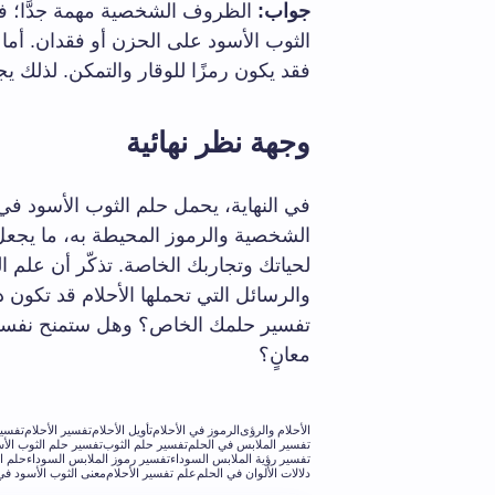
جواب:
الظروف الشخصية مهمة جدًّا؛ فمث
الثوب الأسود على الحزن أو فقدان. أما
فقد يكون رمزًا للوقار والتمكن. لذلك ي
وجهة نظر نهائية
في النهاية، يحمل حلم الثوب الأسود في ا
الشخصية والرموز المحيطة به، ما يجعل تف
لحياتك وتجاربك الخاصة. تذكّر أن علم الت
والرسائل التي تحملها الأحلام قد تكون د
تفسير حلمك الخاص؟ وهل ستمنح نفسك
معانٍ؟
الأحلام والرؤى
الرموز في الأحلام
تأويل الأحلام
تفسير الأحلام
تفسير
تفسير الملابس في الحلم
تفسير حلم الثوب
تفسير حلم الثوب الأ
تفسير رؤية الملابس السوداء
تفسير رموز الملابس السوداء
حلم ا
دلالات الألوان في الحلم
علم تفسير الأحلام
معنى الثوب الأسود في 