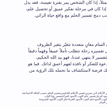
لاً، إذا كان الشخص يمر بفترة تعيسة، فقد يدل
 إذا كان في مرحلة تفكير عميق أو تحصيل علم،
جب دمج تفسير الحلم مع واقع حياة الرائي.
لمنام معانٍ متعددة تتغيّر بتغير الظروف
سيره رحلة تتطلب تأملاً عميقاً وفهماً دقيقاً
فسير لا ينتهي عندنا، فهو بيد الله الحكيم،
عوة للتفكر أو نافذة لفهم أعمق لذاتك. فما هو
 فرصة لاستكشاف ما تحمله تلك الرؤية من
 الأحلام لابن سيرين
تفسير الأحلام للنابلسي
تفسير الحلم حسب الحالة الاجتماعية
سود للرجل
تفسير حلم الثوب الأسود للمرأة
تفسير رؤيا الثياب
لثوب الأسود
حلم الثوب الأسود للعزباء
حلم الثوب الأسود للمتزوجة
المنام