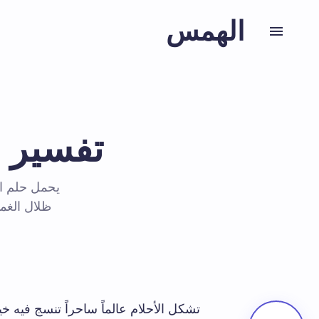
الهمس
تفسير ح
يحمل حلم الث
ظلال الغم
تشكل الأحلام عالماً ساحراً تنسج فيه خيو