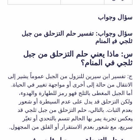
سؤال وجواب
سؤال وجواب: تفسير حلم التزحلق من‌ جبل⁣
ثلجي في‍ المنام
س: ماذا يعني‌ حلم ⁤التزحلق​ من​ جبل
⁢ثلجي في​ المنام؟
ج: تفسير ابن سيرين ⁤للنزول من⁢ الجبل عموماً يشير ⁤إلى
الانتقال من حالة إلى أخرى أو ⁤مواجهة تغيير في ‌الحياة.
أما الجبل المغطى⁢ بالثلج فهو رمز للطهارة والهدوء،
ولكن التزحلق قد يدل على عدم ​السيطرة ‌أو شعور
بعدم الثبات. بالتالي، حلم التزحلق من جبل ثلجي قد
‍يعكس تجربة يمر⁤ بها الحالم تتسم بالتحدي ⁤أو تغيّر
سريع، مع شعور ⁢بعدم الاستقرار أو ‌القلق ⁣من المجهول.