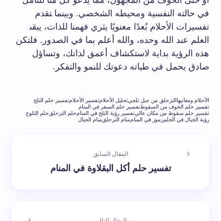
أو⁢ حتى الخوف​ من⁢ المجهول، مما يدعو كل ⁤منا للتأمل
في حالته النفسية ومحيطه ⁣الشخصي. وبينما ‍تقدم
تفسيرات ⁤الأحلام بُعدًا⁤ معنويًا يثري فهمنا للذات، ​يبقى‍
العلم عند الله ⁢وحده، والله أعلم ⁤بما في الصدور. فلتكن
هذه الرؤية بداية لاستكشاف أعمق ​لذاتك، وتساؤل
صادق يحمل في طياته دعوتك للنمو والتفكر.
الأحلام ومعانيها
التزحلق من جبل ثلجي
تحليل الأحلام
تفسير الأحلام
تفسير حلم الثلج
تفسير حلم الخوف من السقوط
تفسير حلم السفر في المنام
تفسير حلم سقوط من مكان عالي
تفسير رؤية الثلج في المنام
حلم التزحلق
حلم الثلوج
رؤية الجبال في الحلم
رموز في المنام
منام التزحلق
منام الجبال
المقال السابق
تفسير حلم أكل البقلاوة في المنام
المقال التالي