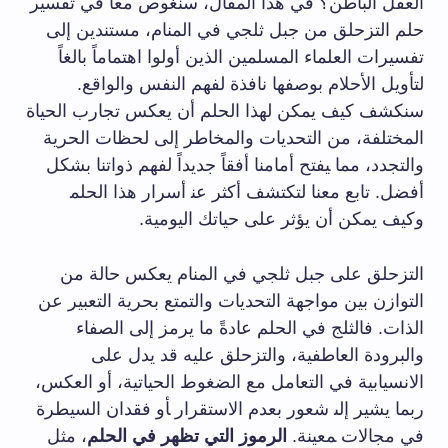
⁣العقل الباطن؟ في هذا المقال، سنغوص معاً ⁣في تفسير‍
حلم التزحلق من جبل ثلجي في المنام، ​مستندين إلى​
تفسيرات ‌العلماء المسلمين الذين أولوا اهتماماً ​بالغاً⁢
لتأويل الأحلام بوصفها نافذة⁣ لفهم ‌النفس والواقع.
⁤سنكشف كيف يمكن لهذا الحلم أن يعكس تجارب الحياة
المختلفة، من‌ التحديات والمخاطر إلى لحظات الحرية
والتجدد، مما ‍يفتح⁣ أمامنا​ أفقاً ​جديداً ⁣لفهم ذواتنا بشكل⁣
أفضل. تابع معنا لتكتشف أكثر عن‍ أسرار⁣ هذا الحلم‍
وكيف يمكن أن يؤثر على حياتك اليومية.
التزحلق على ⁤جبل⁤ ثلجي في المنام يعكس حالة‌ من
التوازن ⁤بين ⁤مواجهة التحديات والتمتع بحرية التعبير عن
الذات. فالثلج في الحلم عادةً⁣ ما يرمز إلى ​الصفاء
‌والبرودة ⁣العاطفية، والتزحلق‌ عليه قد يدل على
الانسيابية في التعامل⁣ مع الضغوط الحياتية، أو ⁢العكس،
ربما‍ يشير إلى‍ شعور بعدم الاستقرار ‍أو فقدان ⁣السيطرة
في⁢ مجالات ‍معينة.
الرموز التي ‌تظهر⁢ في الحلم
، مثل