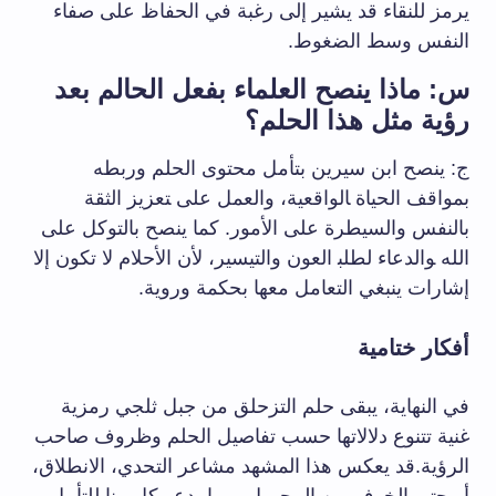
يرمز ⁢للنقاء قد يشير ⁣إلى رغبة ‌في الحفاظ ‌على صفاء ​
النفس ⁣وسط الضغوط.
س: ​ماذا ينصح العلماء بفعل الحالم ⁢بعد
رؤية مثل هذا الحلم؟
ج: ⁤ينصح ابن سيرين بتأمل ⁤محتوى ​الحلم وربطه
بمواقف الحياة ‍الواقعية، والعمل على ‍تعزيز الثقة
بالنفس والسيطرة على الأمور. كما ينصح⁢ بالتوكل على​
الله ‍والدعاء‌ لطلب‍ العون‌ والتيسير، لأن الأحلام لا تكون إلا
إشارات ينبغي التعامل معها بحكمة وروية.
أفكار ختامية
في النهاية، يبقى حلم التزحلق من جبل ثلجي ​رمزية
غنية تتنوع دلالاتها حسب​ تفاصيل الحلم وظروف صاحب⁢
الرؤية.قد يعكس هذا المشهد⁣ مشاعر ‌التحدي، الانطلاق،