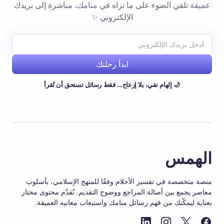
عميقة تلقي الضوء على ما تراه في منامك، مباشرة إلى بريدك
الإلكتروني ✨
ابدأ رحلتك
🌙 إلهام نقي، بلا إزعاج... فقط رسائل تستحق أن تُقرأ
الهمس
منصة متخصصة في تفسير الأحلام وفقًا للمنهج الإسلامي، بأسلوب
معاصر يجمع بين أصالة المراجع ووضوح التقديم. نُقدّم محتوى مختار
بعناية ليمكّنك من فهم رسائل منامك واستيعاب معانيه العميقة.