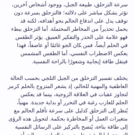
⁤سرعة التزحلق، طبيعة الجبل، ⁣ووجود أشخاص آخرين،
تؤثر بشكل مباشر⁤ على ⁣دلالته؛ فالتزحلق بسرعة ⁢دون
توقف يدل على اندفاع الحالم ‍نحو أهدافه، لكنه قد
يحمل ‌تحذيراً ​من المخاطر ‍المحتملة. أما التزحلق ببطء
فهو علامة على ⁢الحذر والتفكير العميق. يؤثر الطقس
في الحلم أيضاً، فمن ‍كان ⁤الجو غائمًا أو عاصفاً، فهذا⁤
يعكس الاضطراب النفسي، أما الطقس المشمس
فينقل طاقة إيجابية وشعورًا بالراحة⁢ النفسية.
يختلف تفسير التزحلق من⁣ الجبل ⁢الثلجي بحسب الحالة
العاطفية والمهنية للحالم، إذ يشعر المتزوج​ بالحلم كرمز
لتجاوز عقبات ⁣في العلاقة الزوجية، بينما‍ قد يعكس
‌الحلم للعازب رغبة في التحرر أو بداية⁢ جديدة. مهنياً،
يُنظر إلى التزحلق كدليل​ على ‌سرعة تأقلم الحالم مع
متغيرات⁣ العمل أو المخاطرة بحكمة. لتحويل ⁣هذه الرؤى
⁣إلى ⁣طاقة بناءة، يُنصح ​بالتركيز على الرسائل النفسية