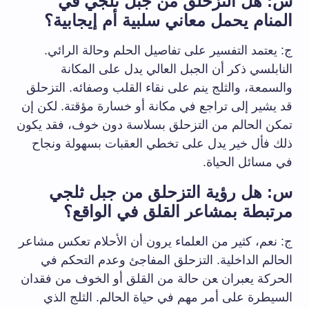
س: ‌هل التزحلق من جبل ⁢ثلجي في
المنام يحمل معاني سلبية أم إيجابية؟
ج: يعتمد التفسير على تفاصيل الحلم وحالة الرائي.
النابلسي ذكر أن الجبل العالي يدل ⁤على المكانة
والسمعة، والثلج ينم على ⁣نقاء القلب وصفائه. التزحلق
قد يشير ⁢إلى تراجع​ في ⁤مكانة ​أو ​خسارة مؤقتة.⁢ لكن إن ​
تمكن الحالم⁣ من التزحلق بسلاسة‍ دون خوف، فقد يكون
ذلك فأل خير يدل ⁤على تخطي العقبات بسهولة⁤ ونجاح
في مسائل الحياة.
س: هل​ رؤية التزحلق​ من جبل ثلجي
مرتبطة بمشاعر⁢ القلق في الواقع؟
ج: ​نعم، كثير⁤ من العلماء يرون أن الأحلام تعكس مشاعر
الحالم الداخلية. التزحلق المفاجئ وعدم التحكم ⁢في
الحركة يعبران ‍عن حالة من القلق أو⁤ الخوف من فقدان
السيطرة على⁣ أمر مهم​ في حياة الحالم. الثلج​ الذي