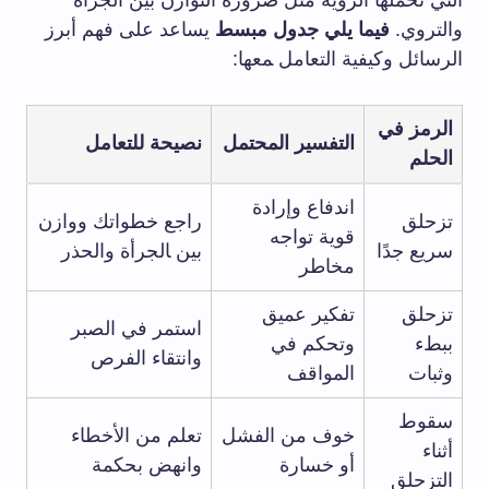
التي ⁤تحملها الرؤية مثل​ ضرورة التوازن بين الجرأة
والتروي.
فيما يلي جدول ​مبسط
يساعد على فهم أبرز
الرسائل⁣ وكيفية التعامل ‍معها:
الرمز في
التفسير ⁣المحتمل
نصيحة للتعامل
الحلم
اندفاع وإرادة
تزحلق
راجع ‌خطواتك ووازن
قوية⁣ تواجه⁣
سريع جدًا
بين ‍الجرأة ⁣والحذر
مخاطر
تزحلق⁤
تفكير عميق
استمر في الصبر
ببطء
وتحكم في
وانتقاء ​الفرص
وثبات
المواقف
سقوط
خوف من الفشل⁤
تعلم من الأخطاء
أثناء ​
أو خسارة
وانهض‌ بحكمة
التزحلق