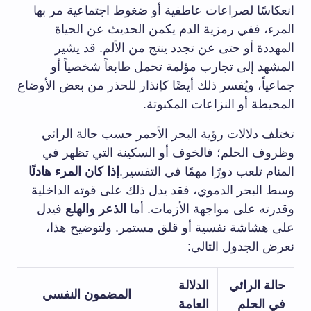
انعكاسًا لصراعات عاطفية أو ضغوط اجتماعية مر بها
المرء، ففي رمزية الدم يكمن الحديث عن الحياة
المهددة أو حتى عن تجدد ينتج من الألم. قد يشير
المشهد إلى تجارب مؤلمة تحمل طابعاً شخصياً أو
جماعياً، ويُفسر ذلك أيضًا كإنذار للحذر من بعض الأوضاع
المحيطة أو النزاعات المكبوتة.
تختلف دلالات رؤية البحر الأحمر حسب حالة الرائي
وظروف الحلم؛ فالخوف أو السكينة التي تظهر في
المنام تلعب دورًا مهمًا في التفسير.
إذا كان المرء هادئًا
وسط البحر الدموي، فقد يدل ذلك على قوته الداخلية
وقدرته على مواجهة الأزمات. أما
الذعر والهلع
فيدل
على هشاشة نفسية أو قلق مستمر. ولتوضيح هذا،
نعرض الجدول التالي:
حالة الرائي
الدلالة
المضمون النفسي
في الحلم
العامة