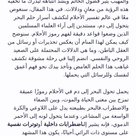
والمهيب يثير فضول الحالم ويشد انتباهه ليدرك ما تخفيه
هذه الرؤية من معانٍ ودلالات. في هذا المقال، سنغوص
معًا في عالم تفسير الأحلام لنكشف أسرار حلم البحر
يتحول إلى دم، مستندين إلى آراء العلماء المسلمين
الذين وضعوا قواعد دقيقة لفهم رموز الأحلام. سنوضح
كيف يمكن لهذا المنام أن يعكس تحذيرات أو رسائل من
العقل الباطن، وما هي الدلالات المحتملة على الصعيد
الروحي والنفسي. انضم إلينا في رحلة مشوقة تكشف
غياهب هذا الحلم الغامض وتأخذ بيدك نحو فهم أعمق
لنفسك وللرسائل التي يحملها.
يحمل تحول البحر إلى دم في الأحلام رموزًا عميقة
تمزج بين معنى الحياة والموت، وبين الصفاء
والاضطراب.فالبحر بطبيعته يدل على اللاوعي والكرة
الواسعة من المشاعر، وعندما يتحول لونه إلى الأحمر
الدموي، فإنه يشير إلى
اضطرابات داخلية
أو
توترات نفسية
على مستوى ذات الرائي.أحيانًا، يكون هذا المشهد