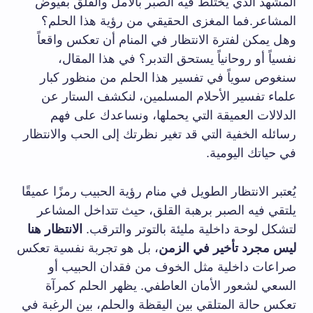
المشهد الذي يختلط فيه الصبر بالأمل والقلق بفيوض
المشاعر.فما المغزى الحقيقي من رؤية هذا الحلم؟
وهل يمكن لفترة الانتظار في المنام أن تعكس واقعاً
نفسياً أو روحانياً يستحق التدبر؟ في هذا المقال،
سنغوص سوياً في تفسير هذا الحلم من منظور كبار
علماء تفسير الأحلام المسلمين، لنكشف الستار عن
الدلالات العميقة التي يحملها، ونساعدك على فهم
رسائله الخفية التي قد تغير نظرتك إلى الحب والانتظار
في حياتك اليومية.
يُعتبر الانتظار الطويل في منام رؤية الحبيب رمزًا عميقًا
يلتقي فيه الصبر برهبة القلق، حيث تتداخل المشاعر
لتشكل لوحة داخلية مليئة بالتوتر والترقب.
الانتظار هنا
ليس مجرد تأخير في الزمن
، بل هو تجربة نفسية تعكس
صراعات داخلية مثل الخوف من فقدان الحبيب أو
السعي لشعور الأمان العاطفي. يظهر الحلم كمرآة
تعكس حالة المتلقي بين اليقظة والحلم، بين الرغبة في