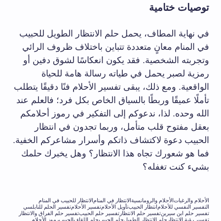
توصيات ختامية
في نهاية المطاف، يحمل حلم الانتظار الطويل للحبيب
في المنام معانٍ متعددة تتباين باختلاف ظروف الرائي
وتجربته الشخصية. فقد يكون انعكاسًا لشوق دفين أو
رمزية لصبر يحمل في طياته رسالة هامة للحياة
الواقعية. ومع ذلك، يبقى تفسير الأحلام فنًا دقيقًا يتطلب
تأملًا عميقًا وربطًا بالسياق الخاص بكل فرد؛ فالعلم عند
الله وحده. لذا، ندعوكم إلى التفكير في رموز أحلامكم
بعقل مفتوح قلب متأمل، وربما تجدون في انتظار
الحبيب دعوة لاكتشاف ذاتكم وأسرار مشاعركم الخفية.
فما هو شعورك تجاه هذا الانتظار؟ وهل يخبرك حلمك
بشيء كنت تغفله؟
الأحلام والرغبات
الأحلام والرومانسية
الانتظار في المنام
الانتظار للحبيب في المنام
التفسير النفسي للأحلام
انتظار الحبيب
تأويل الأحلام
تفسير الأحلام
تفسير الحلم للنابلسي
تفسير حلم ابن سيرين
تفسير حلم الانتظار
تفسير حلم الحبيب
تفسير حلم الفراق والانتظار
تفسير رؤية الانتظار
حلم الانتظار الطويل
حلم الحبيب
حلم اللقاء بالحبيب
رموز الأحلام