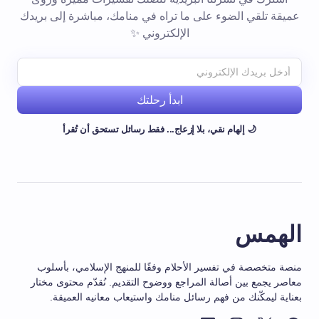
عميقة تلقي الضوء على ما تراه في منامك، مباشرة إلى بريدك
الإلكتروني ✨
ابدأ رحلتك
🌙 إلهام نقي، بلا إزعاج... فقط رسائل تستحق أن تُقرأ
الهمس
منصة متخصصة في تفسير الأحلام وفقًا للمنهج الإسلامي، بأسلوب
معاصر يجمع بين أصالة المراجع ووضوح التقديم. نُقدّم محتوى مختار
بعناية ليمكّنك من فهم رسائل منامك واستيعاب معانيه العميقة.