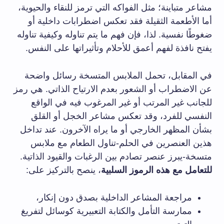
مشاعر متباينة؛ مثل الفواكه التي ترمز للنقاء والحيوية،
أما الأطعمة الثقيلة فقد تعكس اضطرابات داخلية أو
ضغوطًا نفسية. لذا، فإن فهم ما يتم تناوله وكيفية تناوله
يفتح نافذة لفهم أعمق للأحلام وتأثيراتها على النفس.
في المقابل، تحمل الملابس المتسخة رسائل واضحة
عن الاضطراب أو الشعور بعدم الارتياح الذاتي. هي رمز
للجانب غير المرتب أو غير المرغوب فيه في الواقع
النفسي للفرد، وقد تعكس مشاعر الخجل أو القلق
بشأن المظهر الخارجي أو ما يراه الآخرون. عند تداخل
هذين العنصرين في الحلم-تناول الطعام مع ملابس
متسخة-يبرز عنصر تصادم بين الرغبات والقيود الذاتية.
للتعامل مع هذه الرموز السلبية
، ينصح بالتركيز على:
مراجعة المشاعر الداخلية بصدق دون إنكار،
ممارسة التأمل والكتابة التعبيرية كوسائل لتفريغ