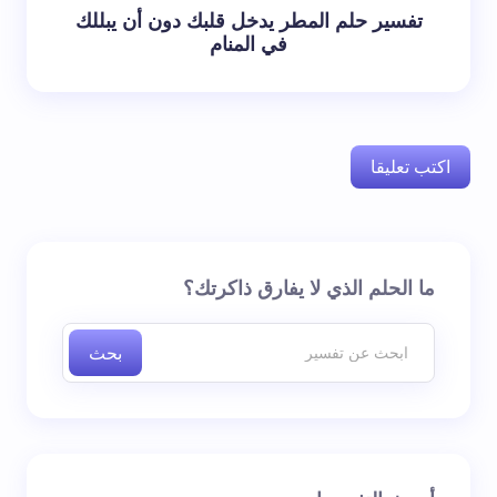
تفسير حلم المطر يدخل قلبك دون أن يبللك
في المنام
اكتب تعليقا
لن يتم نشر عنوان بريدك الإلكتروني.
الحقول الإلزامية مشار
ما الحلم الذي لا يفارق ذاكرتك؟
إليها بـ
*
بحث
اسم *
بريد إلكتروني *