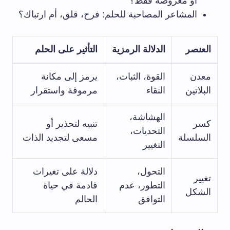
أو معروضة فقط؟
المشاعر المصاحبة للحلم: فرح، قلق، أم ارتباك؟
العنصر
الدلالة الرمزية
التأثير على الحلم
معدن
القوة، الثبات،
يرمز إلى مكانة
البلاتين
النقاء
مرموقة واستقرار
الهشاشة،
كسر
تنبيه لتحذير أو
التحديات،
السلسلة
مسعى لتجديد الذات
التغيير
التحول،
دلالة على تغيرات
تغيير
التطور، عدم
قادمة في حياة
الشكل
التوافق
الحالم