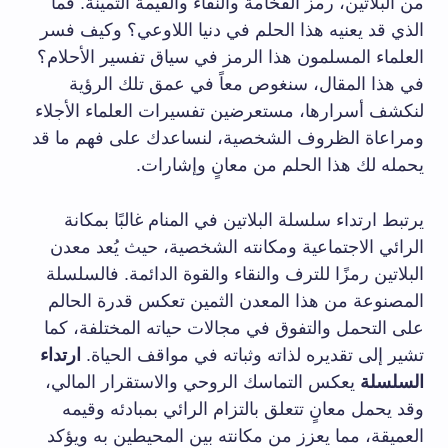
من البلاتين، رمز الفخامة والنقاء والقيمة الثمينة. فما
الذي قد يعنيه هذا الحلم في دنيا اللاوعي؟ وكيف فسر
العلماء المسلمون هذا الرمز في سياق تفسير الأحلام؟
في هذا المقال، سنغوص معاً في عمق تلك الرؤية
لنكشف أسرارها، مستعرضين تفسيرات العلماء الأجلاء
ومراعاة الظروف الشخصية، لنساعدك على فهم ما قد
يحمله لك هذا الحلم من معانٍ وإشارات.
يرتبط ارتداء سلسلة البلاتين في المنام غالبًا بمكانة
الرائي الاجتماعية ومكانته الشخصية، حيث يُعد معدن
البلاتين رمزًا للترف والنقاء والقوة الدائمة. فالسلسلة
المصنوعة من هذا المعدن الثمين تعكس قدرة الحالم
على التحمل والتفوق في مجالات حياته المختلفة، كما
تشير إلى تقديره لذاته وثباته في مواقف الحياة.
ارتداء
السلسلة
يعكس التماسك الروحي والاستقرار المالي،
وقد يحمل معانٍ تتعلق بالتزام الرائي بمبادئه وقيمه
العميقة، مما يعزز من مكانته بين المحيطين به ويؤكد