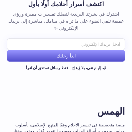
اكتشف أسرار أحلامك أولًا بأول
اشترك في نشرتنا البريدية لتصلك تفسيرات مميزة ورؤى
عميقة تلقي الضوء على ما تراه في منامك، مباشرة إلى بريدك
الإلكتروني ✨
ابدأ رحلتك
🌙 إلهام نقي، بلا إزعاج... فقط رسائل تستحق أن تُقرأ
الهمس
منصة متخصصة في تفسير الأحلام وفقًا للمنهج الإسلامي، بأسلوب
معاصر يجمع بين أصالة المراجع ووضوح التقديم. نُقدّم محتوى مختار