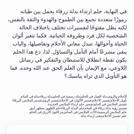
في النهاية، حلم ارتداء بدلة زرقاء يحمل بين طياته
رموزًا متعددة تجمع بين الطموح والهدوء والثقة بالنفس،
لكنه يظل مفتوحًا لتفسيرات تختلف باختلاف الحالة
الشخصية لكل فرد وظروفه الحياتية. فكما تتغير ألوان
الحياة وأحوالها، تتبدل معاني الأحلام وتفاصيلها، والباب
يبقى مشرعًا أمام التأمل والتساؤل. لذا، دع هذا الحلم
يكون نقطة انطلاق للاستبطان والتفكير في رسائل
اللاوعي، مع الإيمان بأن العلم الحق عند الله وحده. فما
هو التأويل الذي تراه يناسبك؟
الأحلام والرؤى
بدلة العمل في الحلم
بدلة رسمية في الحلم
بدلة زرقاء
بدلة في المنام
تأويل الأحلام
تفسير الأحلام
تفسير الألوان في الأحلام
تفسير الرؤى
تفسير الملابس الزرقاء
تفسير الملابس في الحلم
تفسير حلم ارتداء الملابس الجديدة
تفسير رؤية بدلة زرقاء في المنام
حلم البدلة الزرقاء
حلم الظهور بمظهر أنيق
حلم الملابس الرسمية
دلالات الملابس في المنام
رمز اللون الأزرق في الحلم
علم تفسير الأحلام
معنى ارتداء بدلة