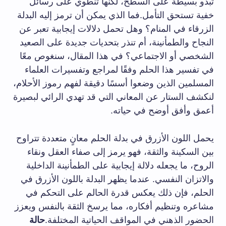
تبدو بسيطة على السطح، لكنها تنطوي على رسائل
خفية تستحق التأمل.فما الذي يمكن أن ترمز إليه البدلة
الزرقاء في المنام؟ وهل تحمل دلالات إيجابية تعبر عن
النجاح والطمأنينة، أم تنذر بتحديات جديدة على الصعيد
الشخصي أو الاجتماعي؟ في هذا المقال، سنغوص معًا
في تفسير هذا الحلم وفقًا لمراجع وتفسيرات العلماء
المسلمين الذين وضعوا أسسًا دقيقة لفهم رموز الأحلام،
لنكشف الستار عن المعاني التي قد تهدي الرائي لبصيرة
أعمق وأفق أوضح في حياته.
يحمل اللون الأزرق في بدلة الحلم معانٍ متعددة تتراوح
بين السكينة والثقة، فهو يرمز إلى صفاء العقل ونقاء
الروح، ما يجعله دلالة إيجابية على الطمأنينة الداخلية
والاتزان النفسي. عندما يظهر البدلة باللون الأزرق في
الحلم، فإن ذلك يعكس قدرة الحالم على التحكم في
مشاعره وتنظيم أفكاره، مما يرسخ الثقة بالنفس ويعزز
الحضور الذهني في المواقف الحياتية المختلفة.
حالة