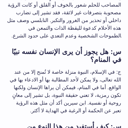
المصاحب للحلم شعور ‌بالخوف أو القلق أو كانت الرؤية
مصحوبة بتصرفات غير لائقة، فقد تشير ‌إلى تضارب
داخلي أو تحذير من الغرور والتكبر. النابلسي وصف مثل
هذه الأحلام كدعوة‌ لليقظة الذات والتمعن في
‍الطموحات الشخصية وعدم التعدي على حدود الشرع.
س: هل يجوز أن يرى الإنسان نفسه نبيًا
في المنام؟
ج: في‌ الإسلام، النبوة منزلة خاصة⁣ لا تُمنح إلا من عند
الله تعالى، ولا يمكن لأحد المطالبة بها أو الادعاء بها في⁤
الواقع. أما في المنام، فيمكن أن يراها الإنسان ولكنها
تكون رمزية، لا تعني حقيقة ⁢النبوة، بل تشير إلى معانٍ
روحية أو نفسية. ابن سيرين أكد أن مثل هذه⁤ الرؤية
تعبر عن الحكمة أو الرغبة في ⁣الهداية لا أكثر.
س: كيف ⁣أستفيد من هذا النوع من