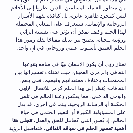
⁢من ⁣منظور العلماء المسلمين، الذين نظروا إلى الأحلام
ليس كمجرد ظاهرة ⁢عابرة، بل كنافذة لفهم الأسرار
الروحانية والإيمانية. سنتعرف على المعاني المحتملة
لهذا الحلم وكيف يمكن أن يؤثر على نفسية الرائي
ورؤيته للحياة، ليصبح بين يديك مفتاحًا لفك رموز هذا
الحلم العميق بأسلوب علمي وروحاني في ⁢آنٍ واحد.
تمتاز رؤى أن يكون الإنسان نبيًا في منامه بتنوعها
الثقافي ⁢والرمزي العميق، حيث تختلف تفسيراتها بين
المجتمعات ‌باختلاف معتقداتهم وقيمهم. ففي بعض
الثقافات، يُنظر إلى ‍هذا الحلم كرمز للاتصال الإلهي
والوحي الداخلي، مما يعكس⁤ رغبة​ الحالم في تلقي
الحكمة أو الرسالة الروحية.​ بينما في أخرى، قد يدل
على المسؤولية الكبيرة أو ⁢التغيير الحتمي في حياة
الحالم، إذ يُصور النبي كحامل للحق والعدل.
تتجلى هنا
أهمية تفسير الحلم في ​سياقه الثقافي
،​ فتفاصيل الرؤية