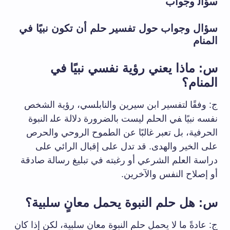
سؤال‍ وجواب
سؤال وجواب حول تفسير حلم أن تكون نبيًا في
المنام
س: ماذا يعني رؤية نفسي نبيًا ‌في
المنام؟
ج:‍ وفقًا لتفسير ابن سيرين والنابلسي، رؤية الشخص
نفسه نبيًا ‍في الحلم ليست بالضرورة دلالة على‍ النبوة
الحرفية، بل تعبر غالبًا عن الطموح الروحي والحرص
على الخير والهدى. قد تدل⁢ على إقبال الرائي على
دراسة العلم ‌الشرعي‌ أو رغبته في تبليغ ‌رسالة صادقة
أو⁢ إصلاح النفس والآخرين.
س: هل حلم النبوة يحمل معانٍ سلبية؟
ج:​ عادةً ما لا يحمل⁣ حلم النبوة معانٍ سلبية، ⁤لكن إذا كان