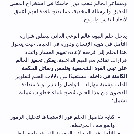
ومشاعر الحالم ⁤تلعب ⁣دورًا حاسمًا في استخراج المعنى
الدقيق والرسالة المخفية، مما⁤ يفتح نافذة لفهم أعمق
لأبعاد النفس والروح.
يدخل حلم النبوة عالم الوعي الذاتي ⁤ليطلق‌ شرارة
⁤التأمل في هوية الإنسان⁣ ودوره في الحياة، حيث يتحول
هذا الحلم إلى فرصة لإعادة تقييم المسار⁢ واتخاذ
قرارات تتناغم مع القيم الداخلية.
يمكن تحفيز الحالم
على تبني القوة ⁣الشخصية وتلمس رسائل​ الحكمة
الكامنة⁣ في داخله
، مستفيدًا من دلالات الحلم لتطوير
الذات‌ وتنمية مهارات التواصل والتأثير.⁢ وللاستفادة
‌القصوى من هذا الحلم، يُنصح باتباع‍ خطوات عملية
تشمل:
كتابة تفاصيل الحلم فور ⁤الاستيقاظ ⁢لتحليل الرموز
والعواطف المرتبطة.
التأمل في الرسائل الروحية التي قد يلمح إليها