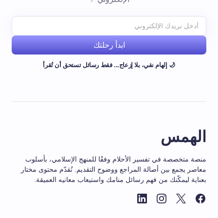
ابدأ رحلتك
🌙 إلهام نقي، بلا إزعاج... فقط رسائل تستحق أن تُقرأ
الهمس
منصة متخصصة في تفسير الأحلام وفقًا للمنهج الإسلامي، بأسلوب
معاصر يجمع بين أصالة المراجع ووضوح التقديم. نُقدّم محتوى مختار
بعناية ليمكّنك من فهم رسائل منامك واستيعاب معانيه العميقة.