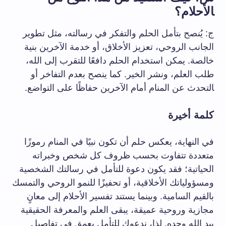
‍الأحلام؟
ج: يُنصح بتأمل ⁣الحلم والتفكر في رسالته، ​مثل تطوير
الجانب الروحي، تعزيز الأخلاق، أو خدمة الآخرين بنية
خالصة. ⁤يمكن استخدام الحلم دافعًا للتقرب إلى الله،
⁣طلب العلم، ونشر ⁣الخير. كما ينصح بعدم التفاخر أو
‍التحدث عن المنام أمام الآخرين حفاظًا على التواضع.
كلمة أخيرة
في النهاية،⁣ يعكس حلم أن تكون نبيًا في المنام رموزًا
متعددة تتفاوت بحسب ظروف كل شخص وخبراته
الحياتية؛ فقد يكون دعوة للتأمل في رسالتك الشخصية
ومسؤولياتك الأخلاقية، أو تحفيزًا للنمو الروحي والتمسك
بالقيم السامية. وبينما يستند تفسير الأحلام إلى معانٍ
مجازية وروحية عميقة، يبقى العلم والمعرفة الحقيقية
بيد الله وحده. لذا، ندعوك للتأمل ​بعمق في تفاصيل