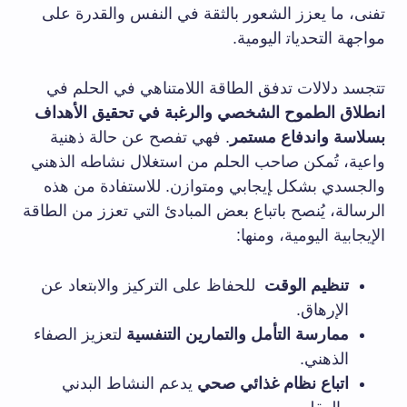
تفنى، ما يعزز الشعور بالثقة في النفس والقدرة على
مواجهة التحديات‍ اليومية.
تتجسد دلالات تدفق الطاقة⁣ اللامتناهي في الحلم في
انطلاق الطموح الشخصي والرغبة في تحقيق⁢ الأهداف
بسلاسة واندفاع مستمر
. فهي تفصح عن حالة ذهنية
واعية، تُمكن صاحب‌ الحلم من استغلال نشاطه الذهني
والجسدي بشکل ‍إيجابي ومتوازن. للاستفادة‍ من ⁢هذه
الرسالة،​ يُنصح باتباع بعض ⁢المبادئ ⁤التي تعزز من ⁢الطاقة
الإيجابية اليومية، ومنها:
تنظيم الوقت
​ للحفاظ على التركيز والابتعاد عن
الإرهاق.
ممارسة التأمل والتمارين التنفسية
لتعزيز الصفاء
الذهني.
اتباع نظام غذائي صحي
يدعم النشاط البدني