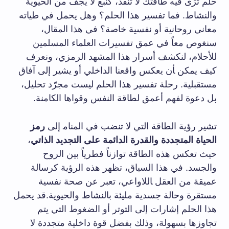
حلم تَرَى فيه طاقتك لا⁣ تنفد، كنبع لا يجف من ⁢الحيوية
والنشاط. فما تفسير​ هذا الحلم؟ وهل يحمل في طياته
معاني روحانية أو نفسية خاصة؟ في هذا⁣ المقال،
سنغوص معاً في عمق تفسيرات العلماء المسلمين
للأحلام، لنكشف​ أسرار هذا المشهد الرمزي،⁢ ونعرف
كيف يمكن ‍أن يعكس واقعنا الداخلي أو يشير إلى آفاق
مستقبلية. رحلة‍ تفسير هذا الحلم ليست مجرّد تحليل،
بل دعوة لفهم أعمق لطاقة النفس ‌وقواها الكامنة.
تشير رؤية الطاقة التي لا تنضب في⁢ المنام‍ إلى
رمز
الحياة المتجددة والقدرة الدائمة على التجديد الذاتي
،
حيث تعكس هذه الطاقة توازناً فطرياً⁤ بين الروح
والجسد. في هذا السياق، تظهر هذه الرؤية كرسالة
عميقة من العقل ‍اللاواعي، ​تعبر عن صحة نفسية
مستقرة وحالة⁤ جسدية مليئة بالنشاط والحيوية.قد يحمل
هذا الحلم إشارات إلى التوتر أو الضغوط التي يتم
تجاوزها بسهولة، وذلك بفضل قوة داخلية متجددة لا