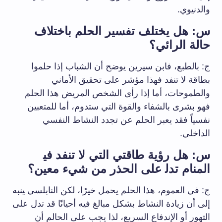
والدنيوي.
س: هل يختلف تفسير الحلم باختلاف
حالة الرائي؟
ج:​ بالطبع، ⁢فابن ⁢سيرين يوضح أن الشباب إذا ⁣حلموا
بطاقة ⁤لا تنفد فهذا مؤشر على ⁤تحقيق الأماني
والطموحات، أما ‌إذا رأى الشخص المريض هذا الحلم
فهو بشرى بالشفاء والقوة التي ستدوم، أما للمتعبين⁤
نفسياً فقد يعبر الحلم عن تجدد النشاط النفسي
الداخلي.
س:⁢ هل رؤية طاقتي التي لا تنفد في‍
المنام تدل‍ على الحذر من شيء معين؟
ج: في العموم، هذا الحلم ​يحمل خيرًا، لكن النابلسي ‍ينبه
إلى أن زيادة النشاط بشكل مبالغ فيه أحيانًا قد تدل على
التهور ​أو الإندفاع السريع، لذا يجب على الحالم أن⁣