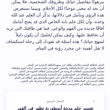
مرهونًا بتفاصيل حياتك وظروفك الشخصية، فلا يمكن
أن نجد له معنى موحدًا لكل الأحلام. وبينما نستعرض
هذه الرؤى ونتأمل في دلالاتها، تذكّر أن العلم عند الله
وحده، وأن لكل حلم بابه الخاص الذي قد يفتح أمامك
آفاقًا جديدة من الفهم والوعي. فما​ هي طاقتك ⁣التي ‌تريد
أن تحافظ عليها، وكيف يمكن لحلمك أن يكون دليلاً
لمنهج حياتك؟ ​هذه أسئلة قد تقودك إلى رحلة استكشاف
لا تقل أهمية عن⁤ مجرد رؤية في المنام.
الحلم بالطاقة المتجددة
الحلم بطاقة غير منتهية
الطاقة الإيجابية في المنام
الطاقة والتجدد في الأحلام
الطاقة والشعور بالقوة في المنام
تفسير أحلام القوة والطاقة
تفسير الأحلام
تفسير الطاقات الروحية في الحلم
تفسير الطاقة الحيوية في الحلم
تفسير النفس والطاقة في الحلم
تفسير حلم الحماسة والنشاط
تفسير حلم الطاقة الإيجابية
تفسير حلم النشاط المستمر
دلالة الأحلام على القوة والنشاط
رموز الطاقة في الحلم
طاقة الجسم في المنام
طاقة لا تنفد في المنام
فهم الأحلام وتأثيرها على النفس
معاني رموز الطاقة في الحلم
معنى الطاقة في الحلم
المقال السابق
تفسير حلم مدينة أسطورية تظهر في القمر