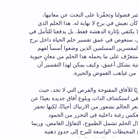
ير فضولنا وتحفّزنا على البحث عن معانيها،
أن نعيش في برج لا نهاية له. هذا الحلم الذي
ا يكتفي بإثارة الدهشة فقط، بل يدفعنا للتأمل في
قال، سنغوص في عمق تفسير حلم الحياة داخل برج
والمفسرين المسلمين الذين وضعوا أسساً لفهم
. سنتعرّف على ما يحمله هذا الحلم من معانٍ حيوية
اتية بشكل أعمق، وكيف يمكن لهذا التفسير أن
ل من غياهب الغموض والحيرة.
ويًا للآفاق المفتوحة والفرص التي لا تحد، حيث
في استكشاف الذات وبلوغ آفاق جديدة بعيدًا عن
ُشعر الحالم بشعور من الارتباك أحيانًا، لكنها تحفز
 يعكس رغبة داخلية في التحرر من الجمود
ال الحلم تشمل الطموح، التفاؤل الغامض، وربما
لمحيطات الواسعة للبرج إلى حدودٍ ذهنية