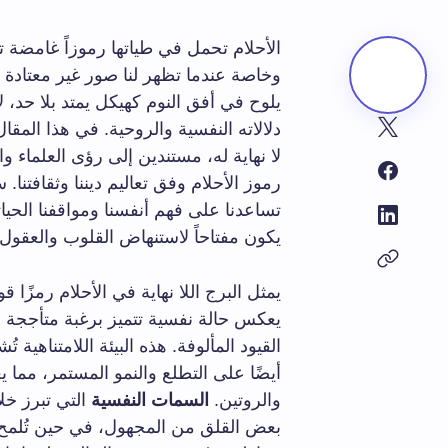
الأحلام تحمل في طياتها رموزاً غامضة تث
وخاصة عندما تظهر لنا صور غير معتادة ك
يلوح في أفق النوم كهيكل يمتد بلا حد، ل
دلالاته النفسية والروحية. في هذا الم
لا نهاية له، مستندين إلى رؤى العلماء 
رموز الأحلام وفق تعاليم ديننا وثقافتنا
تساعدنا على فهم أنفسنا ومواقفنا الحي
يكون مفتاحاً لاستنهاض القلوب والعقو
يمثل البرج اللا نهاية في الأحلام رمزًا ق
يعكس حالة نفسية تتميز برغبة متأججة 
القيود المألوفة. هذه البيئة اللامتناهية ت
أيضًا على التطلع والنمو المستمر، مما
والروتين.
السمات النفسية
التي تبرز خل
بعض القلق من المجهول، في حين تُلمح ا