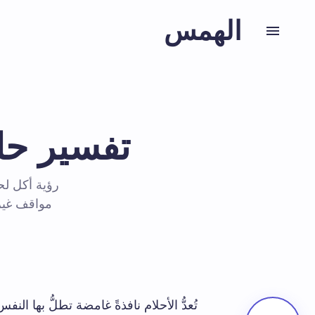
الهمس
تفسير حل
رؤية أكل لح
مواقف غير 
تُعدُّ الأحلام نافذةً غامضة تطلُّ بها ا