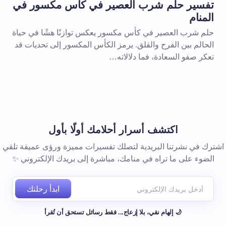
تفسير حلم شرب العصير في كأس مكسور في
المنام
حلم شرب العصير في كأس مكسور يعكس توازنًا هشًا في حياة
الحالم بين الفرح والقلق. يرمز الكأس المكسور إلى تحديات قد
تعكر صفو السعادة، فما دلالاته…
 المتصفح لاستخدامه في المرة
اكتشف أسرار أحلامك أولًا بأول
اشترك في نشرتنا البريدية لتصلك تفسيرات مميزة ورؤى عميقة تلقي
الضوء على ما تراه في منامك، مباشرة إلى بريدك الإلكتروني ✨
ابدأ رحلتك
🌙 إلهام نقي، بلا إزعاج... فقط رسائل تستحق أن تُقرأ