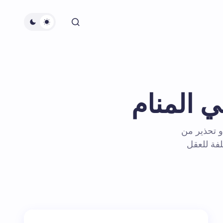
 المنام
و تحذير من
لفة للعقل