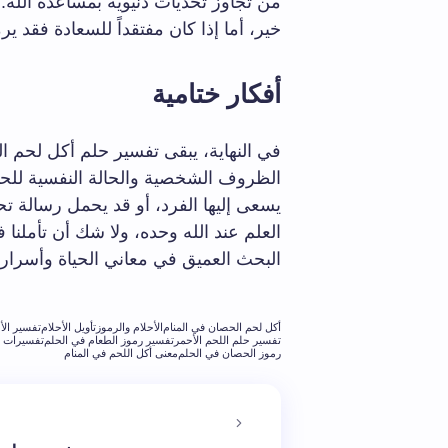
من تجاوز تحديات دنيوية بمساعدة الله. 
خير، أما إذا كان مفتقداً للسعادة فقد ير
أفكار ختامية
في النهاية، يبقى تفسير حلم أكل لحم ال
الظروف الشخصية والحالة النفسية للحالم
يسعى إليها الفرد، أو قد يحمل رسالة تحذ
العلم عند الله وحده، ولا شك أن تأملنا 
البحث العميق في معاني الحياة وأسرار
أكل لحم الحصان في المنام
الأحلام والرموز
تأويل الأحلام
تفسير الأ
تفسير حلم اللحم الأحمر
تفسير رموز الطعام في الحلم
تفسيرات ح
رموز الحصان في الحلم
معنى أكل اللحم في المنام