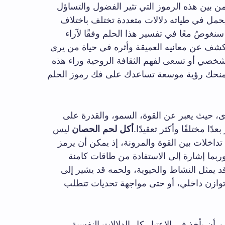
 بين هذه الرموز التي تثير الفضول والتساؤل
حمل في طياته دلالات متعددة تختلف باختلاف
سنغوصُ معًا في تفسير هذا الحلم وفقًا لآراء
نكشف عن معانيه العميقة وأثره في حياة من يرى
خصي أو تسعى لفهم الثقافة الروحية وراء هذه
سيمنحك رؤية موسعة تساعدك على فك رموز الحلم
رؤى، حيث يعبر عن القوة، السمو، والقدرة على
ًا مختلفًا وأكثر تعقيدًا.
أكل لحم الحصان
ليس
خلات بين القوة والمرونة، إذ يمكن أن يرمز
بما إشارة إلى الاستفادة من طاقات كامنة
د يمثل النشاط والحيوية، ولحمه قد يشير إلى
وازن داخلي، أو حتى مواجهة تحديات تتطلب
 أن يأخذ في الاعتبار كل الدلالات النفسية