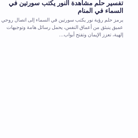
تفسير حلم مشاهدة النور يكتب سورتين في
السماء في المنام
تعليقك *
يرمز حلم رؤية نور يكتب سورتين في السماء إلى اتصال روحي
عميق ينبثق من أعماق النفس، يحمل رسائل هامة وتوجيهات
إلهية، تعزز الإيمان وتفتح أبواب…
احفظ اسمي والبريد الإلكتروني في هذا
المقبلة في تعليقي.
إرسال التعليق